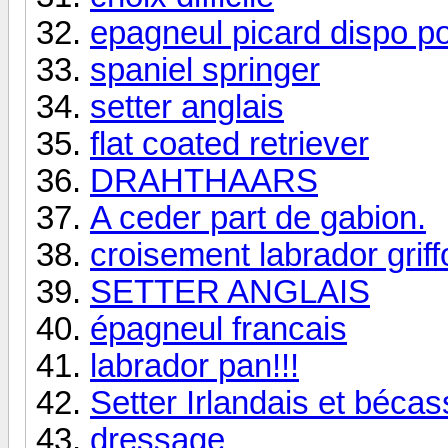
epagneul picard dispo po
spaniel springer
setter anglais
flat coated retriever
DRAHTHAARS
A ceder part de gabion.
croisement labrador griff
SETTER ANGLAIS
épagneul francais
labrador pan!!!
Setter Irlandais et bécas
dressage