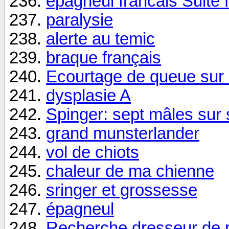
epagneul francais Suite 
paralysie
alerte au temic
braque français
Ecourtage de queue sur 
dysplasie A
Spinger: sept mâles sur 
grand munsterlander
vol de chiots
chaleur de ma chienne
sringer et grossesse
épagneul
Recherche dresseur de r