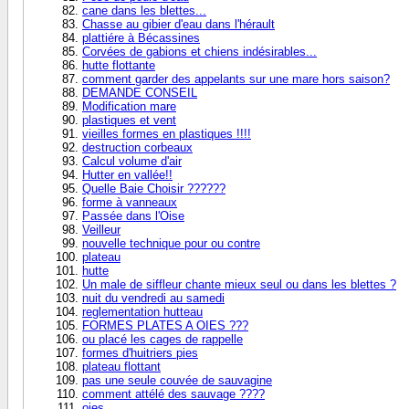
cane dans les blettes...
Chasse au gibier d'eau dans l'hérault
plattiére à Bécassines
Corvées de gabions et chiens indésirables...
hutte flottante
comment garder des appelants sur une mare hors saison?
DEMANDE CONSEIL
Modification mare
plastiques et vent
vieilles formes en plastiques !!!!
destruction corbeaux
Calcul volume d'air
Hutter en vallée!!
Quelle Baie Choisir ??????
forme à vanneaux
Passée dans l'Oise
Veilleur
nouvelle technique pour ou contre
plateau
hutte
Un male de siffleur chante mieux seul ou dans les blettes ?
nuit du vendredi au samedi
reglementation hutteau
FORMES PLATES A OIES ???
ou placé les cages de rappelle
formes d'huitriers pies
plateau flottant
pas une seule couvée de sauvagine
comment attélé des sauvage ????
oies