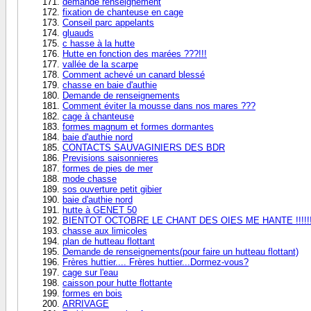
demande renseignement
fixation de chanteuse en cage
Conseil parc appelants
gluauds
c hasse à la hutte
Hutte en fonction des marées ???!!!
vallée de la scarpe
Comment achevé un canard blessé
chasse en baie d'authie
Demande de renseignements
Comment éviter la mousse dans nos mares ???
cage à chanteuse
formes magnum et formes dormantes
baie d'authie nord
CONTACTS SAUVAGINIERS DES BDR
Previsions saisonnieres
formes de pies de mer
mode chasse
sos ouverture petit gibier
baie d'authie nord
hutte à GENET 50
BIENTOT OCTOBRE LE CHANT DES OIES ME HANTE !!!!!!!!!!
chasse aux limicoles
plan de hutteau flottant
Demande de renseignements(pour faire un hutteau flottant)
Frères huttier.... Frères huttier...Dormez-vous?
cage sur l'eau
caisson pour hutte flottante
formes en bois
ARRIVAGE