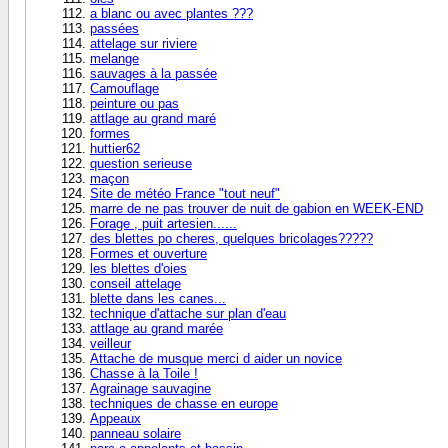
a blanc ou avec plantes ???
passées
attelage sur riviere
melange
sauvages à la passée
Camouflage
peinture ou pas
attlage au grand maré
formes
huttier62
question serieuse
maçon
Site de météo France "tout neuf"
marre de ne pas trouver de nuit de gabion en WEEK-END
Forage , puit artesien......
des blettes po cheres, quelques bricolages?????
Formes et ouverture
les blettes d'oies
conseil attelage
blette dans les canes...
technique d'attache sur plan d'eau
attlage au grand marée
veilleur
Attache de musque merci d aider un novice
Chasse à la Toile !
Agrainage sauvagine
techniques de chasse en europe
Appeaux
panneau solaire