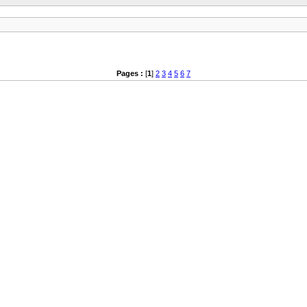
Pages :
[
1
]
2
3
4
5
6
7