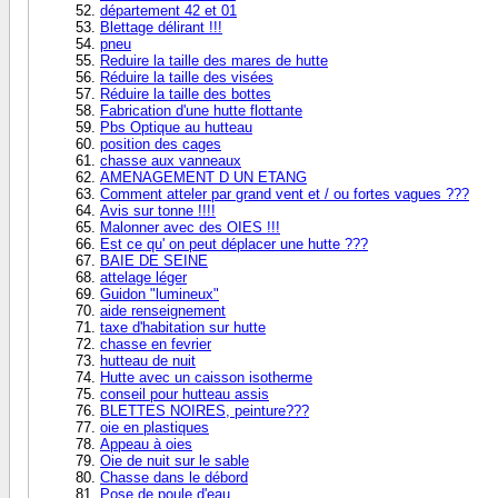
département 42 et 01
Blettage délirant !!!
pneu
Reduire la taille des mares de hutte
Réduire la taille des visées
Réduire la taille des bottes
Fabrication d'une hutte flottante
Pbs Optique au hutteau
position des cages
chasse aux vanneaux
AMENAGEMENT D UN ETANG
Comment atteler par grand vent et / ou fortes vagues ???
Avis sur tonne !!!!
Malonner avec des OIES !!!
Est ce qu' on peut déplacer une hutte ???
BAIE DE SEINE
attelage léger
Guidon "lumineux"
aide renseignement
taxe d'habitation sur hutte
chasse en fevrier
hutteau de nuit
Hutte avec un caisson isotherme
conseil pour hutteau assis
BLETTES NOIRES, peinture???
oie en plastiques
Appeau à oies
Oie de nuit sur le sable
Chasse dans le débord
Pose de poule d'eau