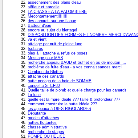
assechement des plans d'eau
siffleur et sarcelle
LA CHASSE A LA PALOMBIERE
Mecontantement!!!!!!!!
des canards sur une flaque
Batteur d'eau
encore au sujet du blettage!
DISPOSITION DES FORMES ET NOMBRE MERCI D'AVAN
va et vient
attelage par nuit de pleine lune
Isobares
oies à l' attache & refus de poses
Message pour MAS
recherche appeau BAUD et trufflet en os de mouton ....
problème de fuite d'eau - a vos connaissances merci
Combien de Blettes
attache des canards
hutte pedago de la baie de SOMME
conseil a STEF80
Quelle taille de plomb et quelle charge pour les canards
La lune
quelle est la mare idéale ??? taille & profondeur ???
comment construire la hutte idéale ???
les appeaux à OIES RIGOLARDES
Débutante
modes d'attaches
huttes flottantes
chasse administrative
recherche de stages
POMPE OU HELICE