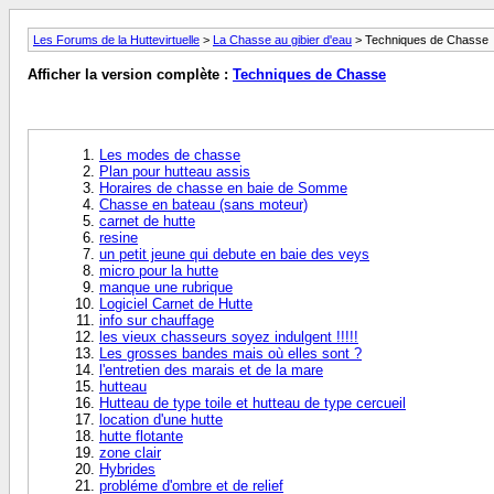
Les Forums de la Huttevirtuelle
>
La Chasse au gibier d'eau
> Techniques de Chasse
Afficher la version complète :
Techniques de Chasse
Les modes de chasse
Plan pour hutteau assis
Horaires de chasse en baie de Somme
Chasse en bateau (sans moteur)
carnet de hutte
resine
un petit jeune qui debute en baie des veys
micro pour la hutte
manque une rubrique
Logiciel Carnet de Hutte
info sur chauffage
les vieux chasseurs soyez indulgent !!!!!
Les grosses bandes mais où elles sont ?
l'entretien des marais et de la mare
hutteau
Hutteau de type toile et hutteau de type cercueil
location d'une hutte
hutte flotante
zone clair
Hybrides
probléme d'ombre et de relief