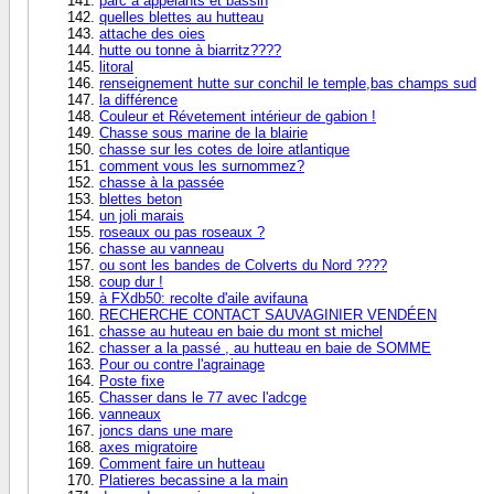
parc a appelants et bassin
quelles blettes au hutteau
attache des oies
hutte ou tonne à biarritz????
litoral
renseignement hutte sur conchil le temple,bas champs sud
la différence
Couleur et Révetement intérieur de gabion !
Chasse sous marine de la blairie
chasse sur les cotes de loire atlantique
comment vous les surnommez?
chasse à la passée
blettes beton
un joli marais
roseaux ou pas roseaux ?
chasse au vanneau
ou sont les bandes de Colverts du Nord ????
coup dur !
à FXdb50: recolte d'aile avifauna
RECHERCHE CONTACT SAUVAGINIER VENDÉEN
chasse au huteau en baie du mont st michel
chasser a la passé , au hutteau en baie de SOMME
Pour ou contre l'agrainage
Poste fixe
Chasser dans le 77 avec l'adcge
vanneaux
joncs dans une mare
axes migratoire
Comment faire un hutteau
Platieres becassine a la main