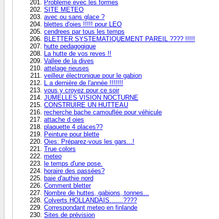
Probleme evec les formes
SITE METEO
avec ou sans glace ?
blettes d'oies !!!!! pour LEO
cendrees par tous les temps
BLETTER SYSTEMATIQUEMENT PAREIL ???? !!!!!
hutte pedagogique
La hutte de vos reves !!
Vallee de la dives
attelage rieuses
veilleur électronique pour le gabion
L a dernière de l'année !!!!!!!
vous y croyez pour ce soir
JUMELLES VISION NOCTURNE
CONSTRUIRE UN HUTTEAU
recherche bache camouflée pour véhicule
attache d oies
plaquette 4 places??
Peinture pour blette
Oies: Préparez-vous les gars...!
True colors
meteo
le temps d'une pose.
horaire des passées?
baie d'authie nord
Comment bletter
Nombre de huttes, gabions, tonnes...
Colverts HOLLANDAIS.......????
Correspondant meteo en finlande
Sites de prévision