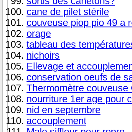
sortis des canetons?
cane de pilet stérile
couveuse piop pio 49 a 
orage
tableau des températures
nichoirs
Ellevage et accouplement
conservation oeufs de s
Thermomètre couveuse Co
nourriture 1er age pour c
nid en septembre
accouplement
Male siffleur pour repro