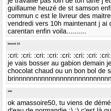
je travaillé pas loin de ton taffe j
guillaume heuzé de st samson enfi
commun c est le livreur des maitre 
vendredi vers 10h maintenant j ai 
carentan enfin voila..........
benoit 14
:cri: :cri: :cri: :cri: :cri: :cri: :cri: :cri:
je vais bosser au gabion demain je
chocolat chaud ou un bon bol de soupe
brinnnnnnnnnnnnnnnnnnnnnnnnn
xav
ok amassoire50, tu viens de démén
d'eau de normandie ;) ;) c'est là que