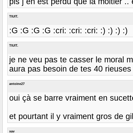
pis j en est perdu que la moitier .. 
TIUIT.
:G :G :G :G :cri: :cri: :cri: :) :) :) :)
TIUIT.
je ne veu pas te casser le moral ma
aura pas besoin de tes 40 rieuses :(
antoine27
oui çà se barre vraiment en sucett
et pourtant il y vraiment gros de gib
xav