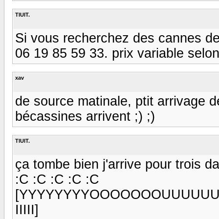
TIUIT.
Si vous recherchez des cannes de
06 19 85 59 33. prix variable selon
xav
de source matinale, ptit arrivage d
bécassines arrivent ;) ;)
TIUIT.
ça tombe bien j'arrive pour trois d
:C :C :C :C :C
[YYYYYYYYOOOOOOOUUUUUUUU
IIIII]