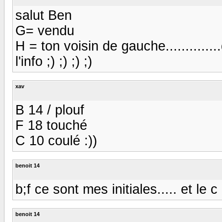
salut Ben
G= vendu
H = ton voisin de gauche...........
l'info ;) ;) ;) ;)
xav
B 14 / plouf
F 18 touché
C 10 coulé :))
benoit 14
b;f ce sont mes initiales..... et le 
benoit 14