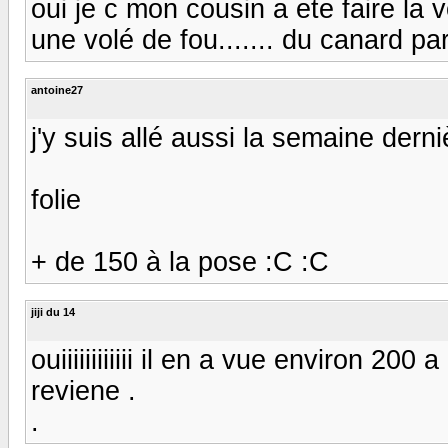
oui je c mon cousin a ete faire la v
une volé de fou....... du canard pa
antoine27
j'y suis allé aussi la semaine derni
folie
+ de 150 à la pose :C :C
jiji du 14
ouiiiiiiiiiiii il en a vue environ 2
reviene .
.