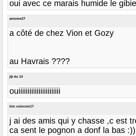
oui avec ce marais humide le gibier
antoine27
a côté de chez Vion et Gozy
au Havrais ????
jiji du 14
ouiiiiiiiiiiiiiiiiiiiiiii
loic coincoin17
j ai des amis qui y chasse ,c est t
ca sent le pognon a donf la bas :)) :