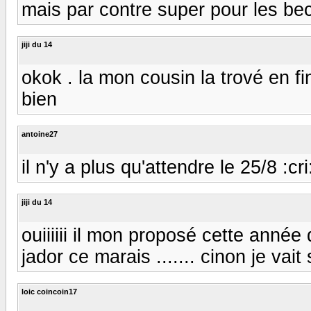
mais par contre super pour les be
jiji du 14
okok . la mon cousin la trové en f
bien
antoine27
il n'y a plus qu'attendre le 25/8 :cri: 
jiji du 14
ouiiiiii il mon proposé cette année 
jador ce marais ....... cinon je vait
loic coincoin17