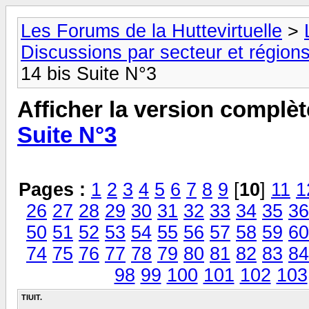
Les Forums de la Huttevirtuelle
>
Discussions par secteur et régions
14 bis Suite N°3
Afficher la version complèt
Suite N°3
Pages :
1
2
3
4
5
6
7
8
9
[
10
]
11
1
26
27
28
29
30
31
32
33
34
35
36
50
51
52
53
54
55
56
57
58
59
60
74
75
76
77
78
79
80
81
82
83
84
98
99
100
101
102
103
TIUIT.