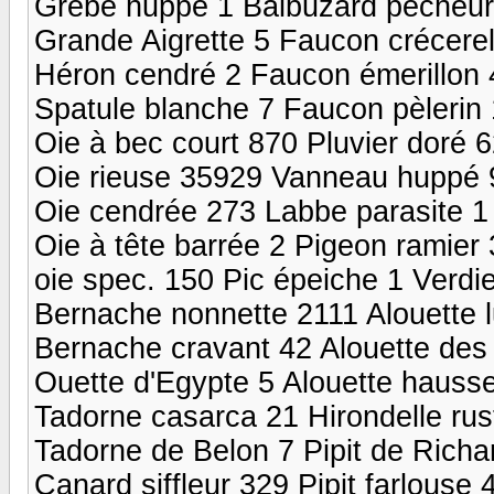
Grèbe huppé 1 Balbuzard pêcheur
Grande Aigrette 5 Faucon crécere
Héron cendré 2 Faucon émerillon 
Spatule blanche 7 Faucon pèlerin 
Oie à bec court 870 Pluvier doré
Oie rieuse 35929 Vanneau huppé 
Oie cendrée 273 Labbe parasite 1
Oie à tête barrée 2 Pigeon ramier
oie spec. 150 Pic épeiche 1 Verdi
Bernache nonnette 2111 Alouette l
Bernache cravant 42 Alouette des
Ouette d'Egypte 5 Alouette hausse
Tadorne casarca 21 Hirondelle rus
Tadorne de Belon 7 Pipit de Richa
Canard siffleur 329 Pipit farlouse