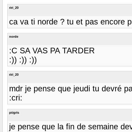
riri_20
ca va ti norde ? tu et pas encore pa
norde
:C SA VAS PA TARDER
:)) :)) :))
riri_20
mdr je pense que jeudi tu devré pas 
:cri:
ptigris
je pense que la fin de semaine dev