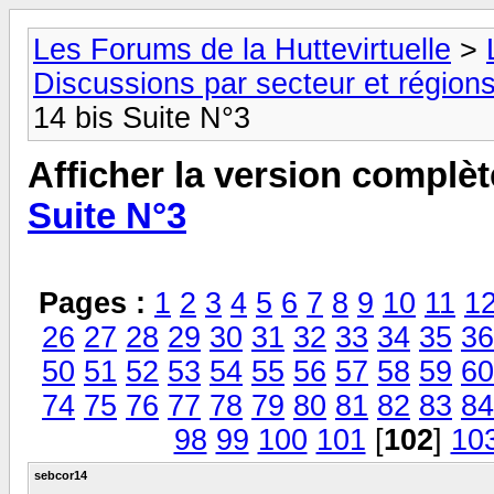
Les Forums de la Huttevirtuelle
>
Discussions par secteur et régions
14 bis Suite N°3
Afficher la version complèt
Suite N°3
Pages :
1
2
3
4
5
6
7
8
9
10
11
1
26
27
28
29
30
31
32
33
34
35
36
50
51
52
53
54
55
56
57
58
59
60
74
75
76
77
78
79
80
81
82
83
84
98
99
100
101
[
102
]
10
sebcor14