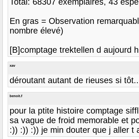
Total: 68307 exemplaires, 43 espè
En gras = Observation remarquab
nombre élevé)
[B]comptage trektellen d aujourd hu
xav
déroutant autant de rieuses si tôt...
benoit.f
pour la ptite histoire comptage sif
sa vague de froid memorable et pour 
:)) :)) :)) je min douter que j aller t av