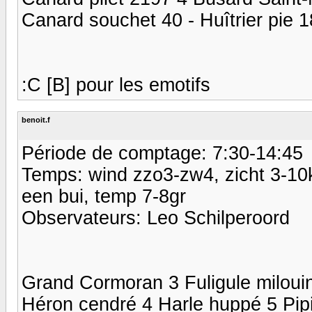
Canard souchet 40 - Huîtrier pie 18
:C [B] pour les emotifs
benoit.f
Période de comptage: 7:30-14:45
Temps: wind zzo3-zw4, zicht 3-10
een bui, temp 7-8gr
Observateurs: Leo Schilperoord
Grand Cormoran 3 Fuligule miloui
Héron cendré 4 Harle huppé 5 Pipi