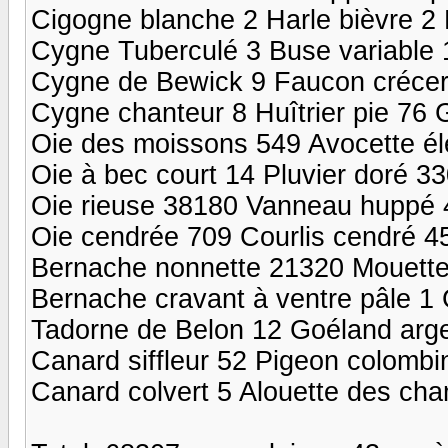
Cigogne blanche 2 Harle bièvre 2 P
Cygne Tuberculé 3 Buse variable 
Cygne de Bewick 9 Faucon crécere
Cygne chanteur 8 Huîtrier pie 76 
Oie des moissons 549 Avocette é
Oie à bec court 14 Pluvier doré 3
Oie rieuse 38180 Vanneau huppé 4
Oie cendrée 709 Courlis cendré 
Bernache nonnette 21320 Mouette 
Bernache cravant à ventre pâle 1
Tadorne de Belon 12 Goéland arg
Canard siffleur 52 Pigeon colombi
Canard colvert 5 Alouette des ch