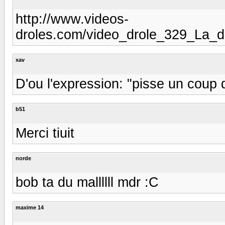
http://www.videos-
droles.com/video_drole_329_La_
xav
D'ou l'expression: "pisse un coup qu
b51
Merci tiuit
norde
bob ta du mallllll mdr :C
maxime 14