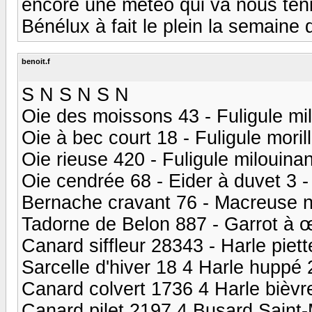
encore une météo qui va nous tenir
Bénélux à fait le plein la semaine de
benoit.f
S N S N S N
Oie des moissons 43 - Fuligule mil
Oie à bec court 18 - Fuligule moril
Oie rieuse 420 - Fuligule milouina
Oie cendrée 68 - Eider à duvet 3
Bernache cravant 76 - Macreuse no
Tadorne de Belon 887 - Garrot à œi
Canard siffleur 28343 - Harle piet
Sarcelle d'hiver 18 4 Harle huppé 
Canard colvert 1736 4 Harle bièvre
Canard pilet 2197 4 Busard Saint-