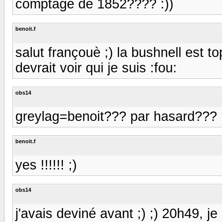
comptage de 1852???? :))
benoit.f
salut françouè ;) la bushnell est to
devrait voir qui je suis :fou:
obs14
greylag=benoit??? par hasard???
benoit.f
yes !!!!!! ;)
obs14
j'avais deviné avant ;) ;) 20h49, 