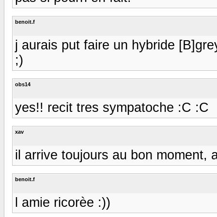
benoit.f
j aurais put faire un hybride [B]grey
;)
obs14
yes!! recit tres sympatoche :C :C
xav
il arrive toujours au bon moment, a
benoit.f
l amie ricorèe :))