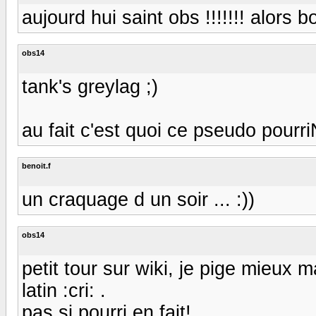
aujourd hui saint obs !!!!!!! alors 
obs14
tank's greylag ;)
au fait c'est quoi ce pseudo pour
benoit.f
un craquage d un soir ... :))
obs14
petit tour sur wiki, je pige mieux 
latin :cri: .
pas si pourri en fait!