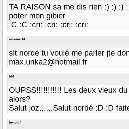
TA RAISON sa me dis rien :) :) :) :))
poter mon gibier
:C :C :cri: :cri: :cri: :cri:
maxime 14
slt norde tu voulé me parler jte 
max.urika2@hotmail.fr
b51
OUPSS!!!!!!!!!!! Les deux vieux d
alors?
Salut joz,,,,,,Salut nordé :D :D faite 
benoit.f