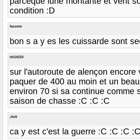
parceque lune montante et vent 
condition :D
facome
bon s a y es les cuissarde sont s
titi14210
sur l'autoroute de alençon encore
paquer de 400 au moin et un beau p
environ 70 si sa continue comme s
saison de chasse :C :C :C
,tiuit
ca y est c'est la guerre :C :C :C :