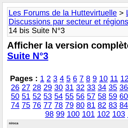
Les Forums de la Huttevirtuelle
>
Discussions par secteur et régions
14 bis Suite N°3
Afficher la version complèt
Suite N°3
Pages :
1
2
3
4
5
6
7
8
9
10
11
1
26
27
28
29
30
31
32
33
34
35
36
50
51
52
53
54
55
56
57
58
59
60
74
75
76
77
78
79
80
81
82
83
84
98
99
100
101
102
103
niroca