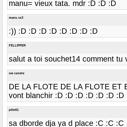
manu= vieux tata. mdr :D :D :D
manu sx3
:)) :D :D :D :D :D :D :D :D
FELLIPPER
salut a toi souchet14 comment tu
oie cendre
DE LA FLOTE DE LA FLOTE ET E
vont blanchir :D :D :D :D :D :D :D
pilet61
sa dborde dja ya d place :C :C :C