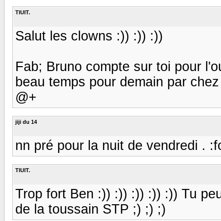
TIUIT.
Salut les clowns :)) :)) :))
Fab; Bruno compte sur toi pour l'o
beau temps pour demain par chez m
@+
jiji du 14
nn pré pour la nuit de vendredi . :f
TIUIT.
Trop fort Ben :)) :)) :)) :)) :)) Tu 
de la toussain STP ;) ;) ;)