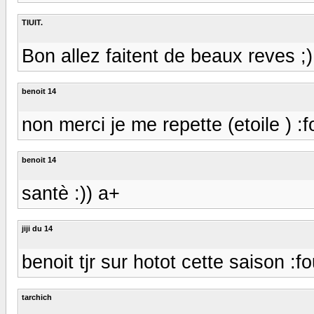
TIUIT.
Bon allez faitent de beaux reves ;)
benoit 14
non merci je me repette (etoile ) :fo
benoit 14
santè :)) a+
jiji du 14
benoit tjr sur hotot cette saison :fo
tarchich