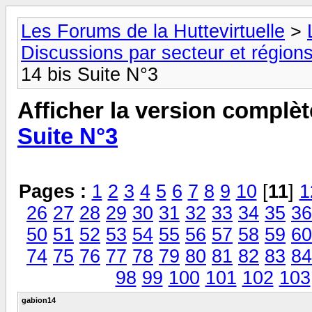
Les Forums de la Huttevirtuelle
>
Discussions par secteur et régions
14 bis Suite N°3
Afficher la version complèt
Suite N°3
Pages :
1
2
3
4
5
6
7
8
9
10
[
11
]
1
26
27
28
29
30
31
32
33
34
35
36
50
51
52
53
54
55
56
57
58
59
60
74
75
76
77
78
79
80
81
82
83
84
98
99
100
101
102
103
gabion14