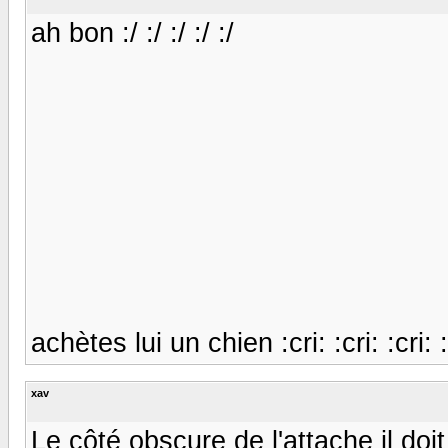
ah bon :/ :/ :/ :/ :/
achètes lui un chien :cri: :cri: :cri: :
xav
Le côté obscure de l'attache il doi