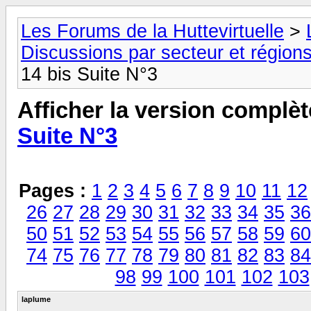
Les Forums de la Huttevirtuelle
>
Discussions par secteur et régions
14 bis Suite N°3
Afficher la version complèt
Suite N°3
Pages :
1
2
3
4
5
6
7
8
9
10
11
12
26
27
28
29
30
31
32
33
34
35
36
50
51
52
53
54
55
56
57
58
59
60
74
75
76
77
78
79
80
81
82
83
84
98
99
100
101
102
103
laplume