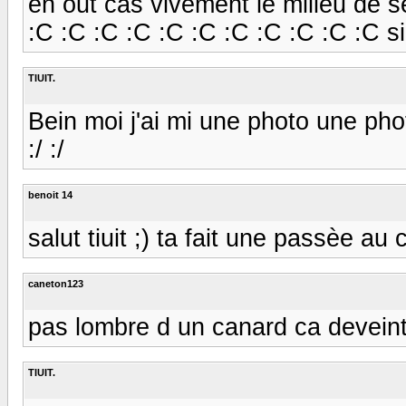
en out cas vivement le milieu de 
:C :C :C :C :C :C :C :C :C :C :C s
TIUIT.
Bein moi j'ai mi une photo une pho
:/ :/
benoit 14
salut tiuit ;) ta fait une passèe au
caneton123
pas lombre d un canard ca deveint t
TIUIT.