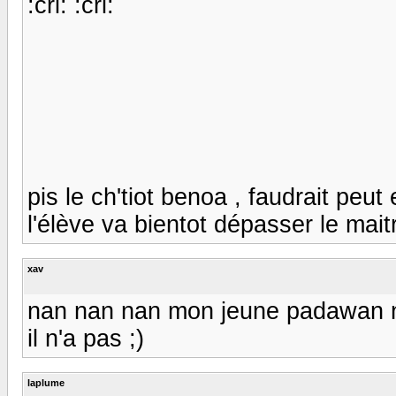
:cri: :cri:
pis le ch'tiot benoa , faudrait peut
l'élève va bientot dépasser le maitr
xav
nan nan nan mon jeune padawan n'e
il n'a pas ;)
laplume