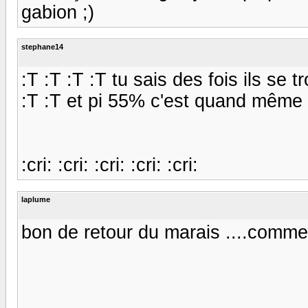
gabion ;)
stephane14
:T :T :T :T tu sais des fois ils se t
:T :T et pi 55% c'est quand même 
:cri: :cri: :cri: :cri: :cri:
laplume
bon de retour du marais ....comment 