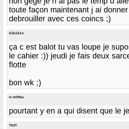
non gègè je n ai pas le temp d all
toute façon maintenant j ai donner
debrouiller avec ces coincs ;)
GéGé14 k
ça c est balot tu vas loupe je sup
le cahier :)) jeudi je fais deux sar
flotte
bon wk ;)
le chiffleu
pourtant y en a qui disent que le j
TIUIT.