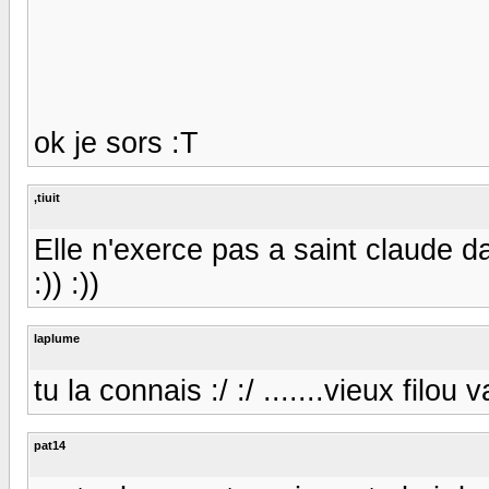
ok je sors :T
,tiuit
Elle n'exerce pas a saint claude da
:)) :))
laplume
tu la connais :/ :/ .......vieux filou va
pat14