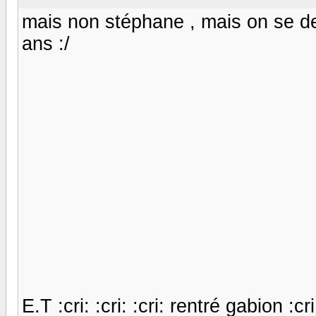
mais non stéphane , mais on se d
ans :/
E.T :cri: :cri: :cri: rentré gabion :cri: