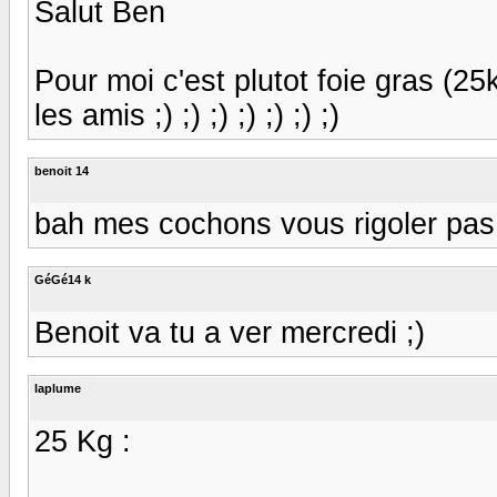
Salut Ben
Pour moi c'est plutot foie gras (25kgr
les amis ;) ;) ;) ;) ;) ;) ;)
benoit 14
bah mes cochons vous rigoler pas vo
GéGé14 k
Benoit va tu a ver mercredi ;)
laplume
25 Kg :