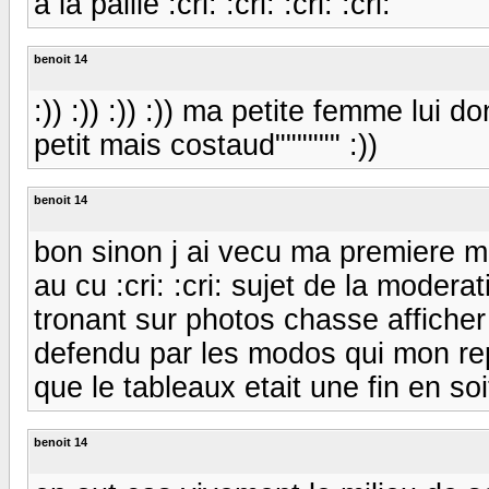
à la paille :cri: :cri: :cri: :cri:
benoit 14
:)) :)) :)) :)) ma petite femme lui
petit mais costaud"""""" :))
benoit 14
bon sinon j ai vecu ma premiere mod
au cu :cri: :cri: sujet de la moder
tronant sur photos chasse affiche
defendu par les modos qui mon rep
que le tableaux etait une fin en soi
benoit 14