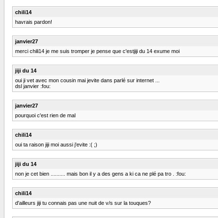
chili14
havrais pardon!
janvier27
merci chili14 je me suis tromper je pense que c'estjiji du 14 exume moi
jiji du 14
oui ji vet avec mon cousin mai jevite dans parlé sur internet ...
dsl janvier :fou:
janvier27
pourquoi c'est rien de mal
chili14
oui ta raison jiji moi aussi j'evite :( ;)
jiji du 14
non je cet bien .......... mais bon il y a des gens a ki ca ne plé pa tro . :fou:
chili14
d'ailleurs jiji tu connais pas une nuit de v/s sur la touques?