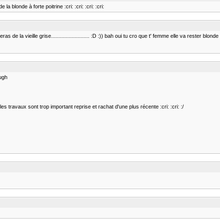
a blonde à forte poitrine :cri: :cri: :cri: :cri:
 la vieille grise.......................... :D :)) bah oui tu cro que t' femme elle va rester blonde 
 ugh
 travaux sont trop important reprise et rachat d'une plus récente :cri: :cri: :/