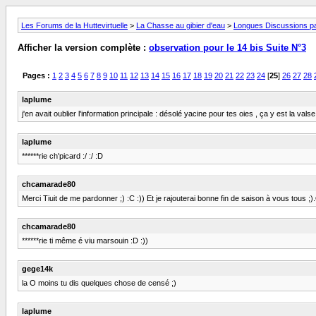
Les Forums de la Huttevirtuelle
>
La Chasse au gibier d'eau
>
Longues Discussions par
Afficher la version complète :
observation pour le 14 bis Suite N°3
Pages :
1
2
3
4
5
6
7
8
9
10
11
12
13
14
15
16
17
18
19
20
21
22
23
24
[
25
]
26
27
28
laplume
j'en avait oublier l'information principale : désolé yacine pour tes oies , ça y est la va
laplume
******rie ch'picard :/ :/ :D
chcamarade80
Merci Tiuit de me pardonner ;) :C :)) Et je rajouterai bonne fin de saison à vous tous 
chcamarade80
******rie ti même é viu marsouin :D :))
gege14k
la O moins tu dis quelques chose de censé ;)
laplume