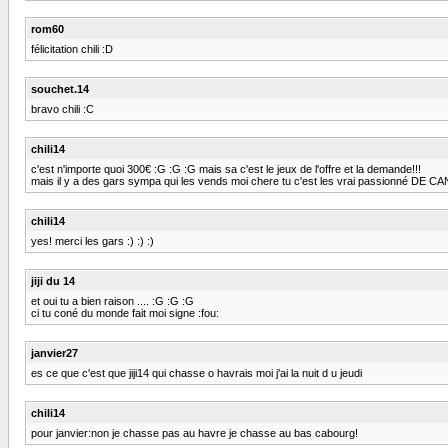
rom60
félicitation chili :D
souchet.14
bravo chili :C
chili14
c'est n'importe quoi 300€ :G :G :G mais sa c'est le jeux de l'offre et la demande!!!
mais il y a des gars sympa qui les vends moi chere tu c'est les vrai passionné DE
chili14
yes! merci les gars :) :) :)
jiji du 14
et oui tu a bien raison .... :G :G :G
ci tu coné du monde fait moi signe :fou:
janvier27
es ce que c'est que jiji14 qui chasse o havrais moi j'ai la nuit d u jeudi
chili14
pour janvier:non je chasse pas au havre je chasse au bas cabourg!