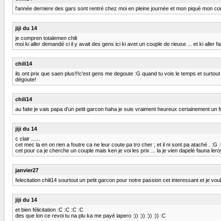
l'année derniere des gars sont rentré chez moi en pleine journée et mon piqué mon couple 
jiji du 14
je compren totalemen chili
moi ki aller demandé ci il y avait des gens ici ki avet un couple de rieuse ... et ki aller 
chili14
ils ont prix que saen plus!!!c'est gens me degoute :G quand tu vois le temps et surtout 
dégoute!
chili14
au faite je vais papa d'un petit garcon haha je suis vraiment heureux certainement un f
jiji du 14
c clair ......
cet mec la en on rien a foutre ca ne leur coute pa tro cher ; et il ni sont pa ataché . :G
cet pour ca je cherche un couple mais ken je voi les prix ... la je vien dapelé fauna ler
janvier27
felecitation chili14 sourtout un petit garcon pour notre passion cet interessant et je v
jiji du 14
et bien félicitation :C :C :C :C
des que lon ce revoi tu na plu ka me payé lapero :)) :)) :)) :)) :C