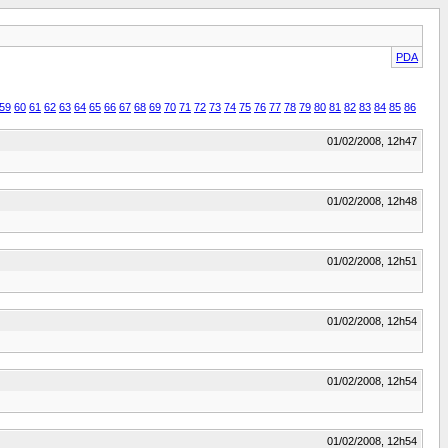
PDA
59
60
61
62
63
64
65
66
67
68
69
70
71
72
73
74
75
76
77
78
79
80
81
82
83
84
85
86
01/02/2008, 12h47
01/02/2008, 12h48
01/02/2008, 12h51
01/02/2008, 12h54
01/02/2008, 12h54
01/02/2008, 12h54