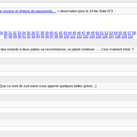
 secteur et régions de passionnés....
> observation pour le 14 bis Suite N°3
29
30
31
32
33
34
35
36
37
38
39
40
41
42
43
44
45
46
47
48
49
50
51
52
53
54
55
56
57
58
87
88
89
90
91
92
93
94
95
96
97
98
99
100
101
102
103
104
105
106
107
108
109
110
lse dea renards à deux pattes va recommencer, ou plutot continuer ..... c'est vraiment triste :T
;).Que ce vent de sud ouest vous apporte quelques belles grises. ;)