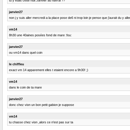
tu y etais cette nuit Janvier au havrai ??
janvier27
non j y suis aller mercredi a la place pose de6 ni trop loin je pense que j'aurait du y al
vm14
8h30 une 40aines posées fond de mare :fou:
janvier27
ou vm14 dans quel coin
le chiffleu
exact vm 14 apparement elles t etaient encore a 9h30! ;)
vm14
dans le coin de ta mare
janvier27
donc chez vion un bon petit gabion je suppose
vm14
tu chasse chez vion ,alors ce n'est pas sur ta