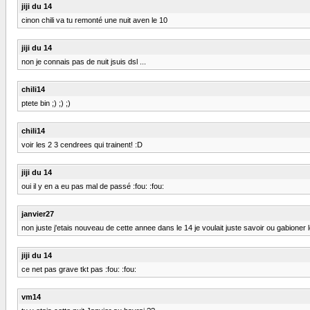
jiji du 14
cinon chili va tu remonté une nuit aven le 10
jiji du 14
non je connais pas de nuit jsuis dsl ...
chili14
ptete bin ;) ;) ;)
chili14
voir les 2 3 cendrees qui trainent! :D
jiji du 14
oui il y en a eu pas mal de passé :fou: :fou:
janvier27
non juste j'etais nouveau de cette annee dans le 14 je voulait juste savoir ou gabioner 
jiji du 14
ce net pas grave tkt pas :fou: :fou:
vm14