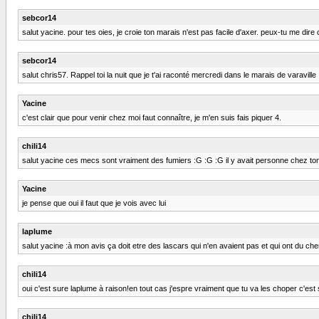
sebcor14
salut yacine. pour tes oies, je croie ton marais n'est pas facile d'axer. peux-tu me dire 
sebcor14
salut chris57. Rappel toi la nuit que je t'ai raconté mercredi dans le marais de varaville ;)
Yacine
c'est clair que pour venir chez moi faut connaître, je m'en suis fais piquer 4.
chili14
salut yacine ces mecs sont vraiment des fumiers :G :G :G il y avait personne chez to
Yacine
je pense que oui il faut que je vois avec lui
laplume
salut yacine :à mon avis ça doit etre des lascars qui n'en avaient pas et qui ont du che
chili14
oui c'est sure laplume à raison!en tout cas j'espre vraiment que tu va les choper c'est sal
chili14