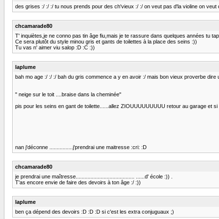
des grises :/ :/ :/ tu nous prends pour des ch'vieux :/ :/ on veut pas d'la violine on veut de l
chcamarade80
T' inquiètes,je ne conno pas tin âge fiu,mais je te rassure dans quelques années tu taperas de
Ce sera plutôt du style minou gris et gants de toilettes à la place des seins :))
Tu vas n' aimer viu salop :D :C :))
laplume
bah mo age :/ :/ :/ bah du gris commence a y en avoir :/ mais bon vieux proverbe dire
" neige sur le toit ....braise dans la cheminée"
pis pour les seins en gant de toilette......allez ZIOUUUUUUUUU retour au garage et si les
nan j'déconne ................j'prendrai une maitresse :cri: :D
chcamarade80
je prendrai une maîtresse........................................ ......d' école :)) .
T'as encore envie de faire des devoirs à ton âge :/ :))
laplume
ben ça dépend des devoirs :D :D :D si c'est les extra conjuguaux ;)