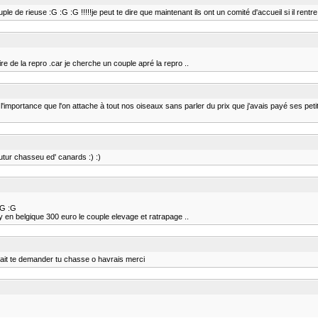
de rieuse :G :G :G !!!!!je peut te dire que maintenant ils ont un comité d'accueil si il rentre 
faire de la repro .car je cherche un couple apré la repro ..
l'importance que l'on attache à tout nos oiseaux sans parler du prix que j'avais payé ses petit
utur chasseu ed' canards :) :)
 :G :G
oy en belgique 300 euro le couple elevage et ratrapage ..
oulait te demander tu chasse o havrais merci