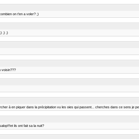
combien on t'en a voler? ;)
 ;) ;)
n voisin???
rcher à en piquer dans la précipitation vu les oies qui passent... cherches dans ce sens je pen
op!!!et ils ont fait sa la nuit?