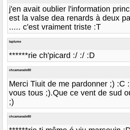
j'en avait oublier l'information pri
est la valse dea renards à deux p
..... c'est vraiment triste :T
laplume
******rie ch'picard :/ :/ :D
chcamarade80
Merci Tiuit de me pardonner ;) :C :
vous tous ;).Que ce vent de sud o
;)
chcamarade80