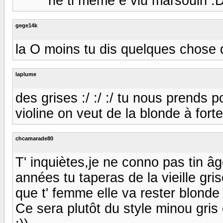
******rie ti même é viu marsouin :D
gege14k
la O moins tu dis quelques chose 
laplume
des grises :/ :/ :/ tu nous prends p
violine on veut de la blonde à forte po
chcamarade80
T' inquiètes,je ne conno pas tin â
années tu taperas de la vieille grise...
que t' femme elle va rester blonde à
Ce sera plutôt du style minou gris 