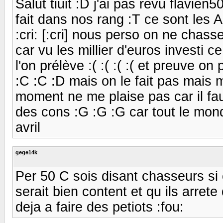
Salut tiuit :D j'ai pas revu flavie
fait dans nos rang :T ce sont les A
:cri: [:cri] nous perso on ne chasse
car vu les millier d'euros investi c
l'on prélève :( :( :( :( et preuve on 
:C :C :D mais on le fait pas mais 
moment ne me plaise pas car il fa
des cons :G :G :G car tout le mond
avril
gege14k
Per 50 C sois disant chasseurs si
serait bien content et qu ils arrete
deja a faire des petiots :fou: