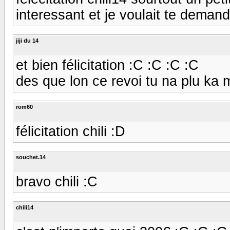
interessant et je voulait te deman
jiji du 14
et bien félicitation :C :C :C :C
des que lon ce revoi tu na plu ka me
rom60
félicitation chili :D
souchet.14
bravo chili :C
chili14