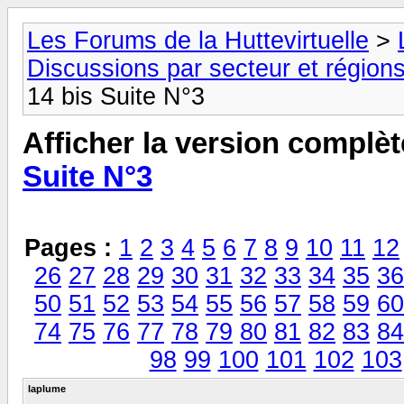
Les Forums de la Huttevirtuelle
>
Discussions par secteur et régions
14 bis Suite N°3
Afficher la version complèt
Suite N°3
Pages :
1
2
3
4
5
6
7
8
9
10
11
12
26
27
28
29
30
31
32
33
34
35
36
50
51
52
53
54
55
56
57
58
59
60
74
75
76
77
78
79
80
81
82
83
84
98
99
100
101
102
103
laplume