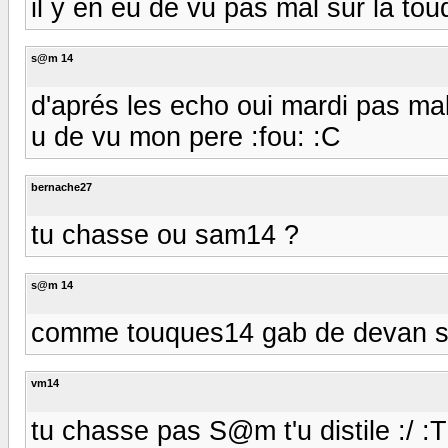
il y en eu de vu pas mal sur la tou
s@m 14
d'aprés les echo oui mardi pas mal
u de vu mon pere :fou: :C
bernache27
tu chasse ou sam14 ?
s@m 14
comme touques14 gab de devan su
vm14
tu chasse pas S@m t'u distile :/ :T :t