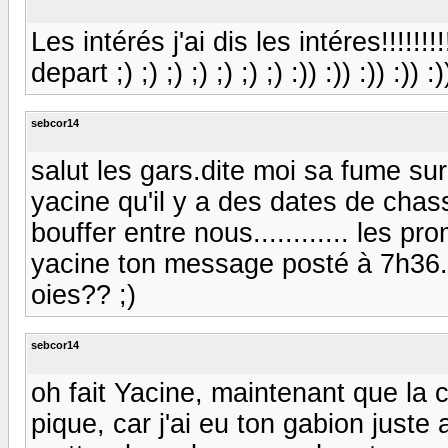
Les intérés j'ai dis les intéres!!!!!!!
depart ;) ;) ;) ;) ;) ;) ;) :)) :)) :)) :)) :)
sebcor14
salut les gars.dite moi sa fume s
yacine qu'il y a des dates de chass
bouffer entre nous............ les p
yacine ton message posté à 7h36....
oies?? ;)
sebcor14
oh fait Yacine, maintenant que la
pique, car j'ai eu ton gabion just