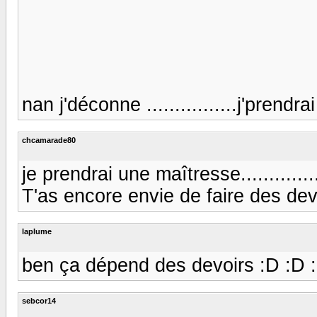
nan j'déconne ................j'prendr
chcamarade80
je prendrai une maîtresse..................
T'as encore envie de faire des devo
laplume
ben ça dépend des devoirs :D :D :D
sebcor14