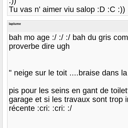
:))
Tu vas n' aimer viu salop :D :C :))
laplume
bah mo age :/ :/ :/ bah du gris co
proverbe dire ugh
" neige sur le toit ....braise dans 
pis pour les seins en gant de toi
garage et si les travaux sont trop 
récente :cri: :cri: :/