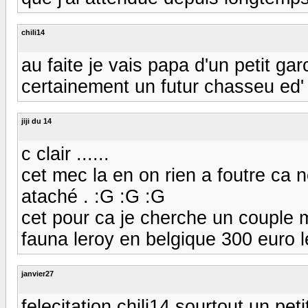
chili14
au faite je vais papa d'un petit g
certainement un futur chasseu ed' 
jiji du 14
c clair ......
cet mec la en on rien a foutre ca ne
ataché . :G :G :G
cet pour ca je cherche un couple ma
fauna leroy en belgique 300 euro l
janvier27
felecitation chili14 sourtout un pe