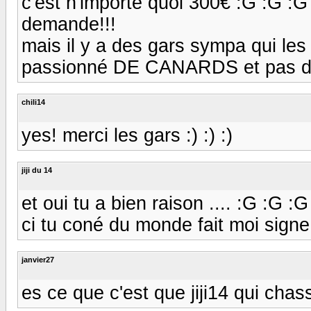
c'est n'importe quoi 300€ :G :G :G m
demande!!!
mais il y a des gars sympa qui les 
passionné DE CANARDS et pas d
chili14
yes! merci les gars :) :) :)
jiji du 14
et oui tu a bien raison .... :G :G :G
ci tu coné du monde fait moi signe
janvier27
es ce que c'est que jiji14 qui chass