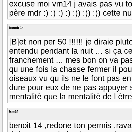
excuse moi vm14 j avais pas vu to
père mdr :) :) :) :) :)) :)) :)) cette nu
benoit 14
[B]et non per 50 !!!!!! je diraie pl
entendu pendant la nuit ... si ça 
franchement ... mes bon on va pas 
qu une fois la chasse fermer il po
oiseaux vu qu ils ne le font pas 
dure pour eux de ne pas appuyer su
mentalitè que la mentalitè de l ètr
lsm14
benoit 14 ,redone ton permis ,raval