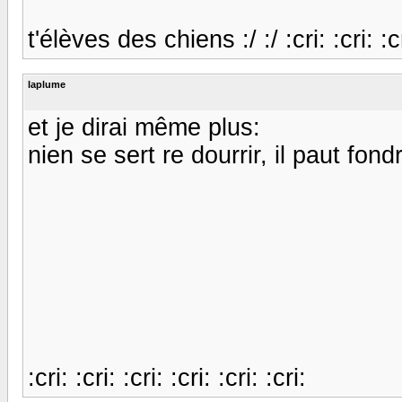
t'élèves des chiens :/ :/ :cri: :cri: :cri
laplume
et je dirai même plus:
nien se sert re dourrir, il paut fondr
:cri: :cri: :cri: :cri: :cri: :cri: