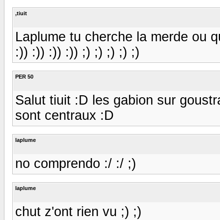
,tiuit
Laplume tu cherche la merde ou quo
:)) :)) :)) :)) ;) ;) ;) ;) ;)
PER 50
Salut tiuit :D les gabion sur goust
sont centraux :D
laplume
no comprendo :/ :/ ;)
laplume
chut z'ont rien vu ;) ;)