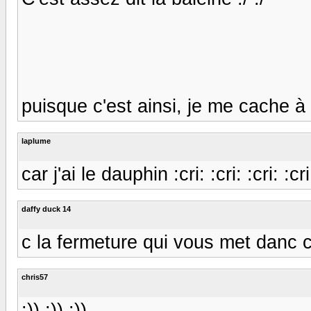
puisque c'est ainsi, je me cache à l'
laplume
car j'ai le dauphin :cri: :cri: :cri: :cri
daffy duck 14
c la fermeture qui vous met danc cett
chris57
:)) :)) :))