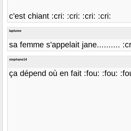
c'est chiant :cri: :cri: :cri: :cri:
laplume
sa femme s'appelait jane.......... :cr
stephane14
ça dépend où en fait :fou: :fou: :fo