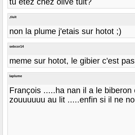
tu étez chez olive tuit?
,tiuit
non la plume j'etais sur hotot ;)
sebcor14
meme sur hotot, le gibier c'est pas 
laplume
François .....ha nan il a le bibero
zouuuuuu au lit .....enfin si il ne 