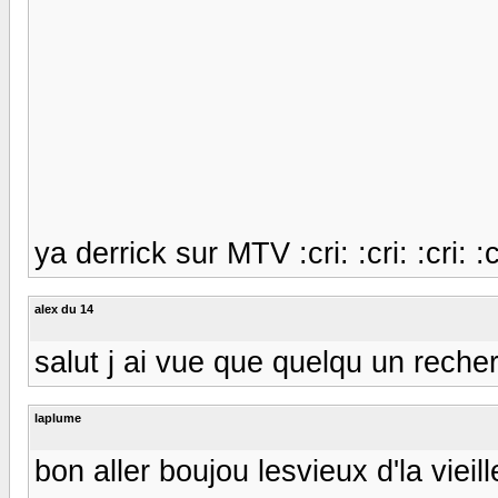
ya derrick sur MTV :cri: :cri: :cri: :c
alex du 14
salut j ai vue que quelqu un reche
laplume
bon aller boujou lesvieux d'la viei