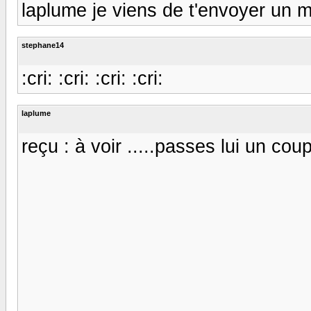
laplume je viens de t'envoyer un ma
stephane14
:cri: :cri: :cri: :cri:
laplume
reçu : à voir .....passes lui un coup 