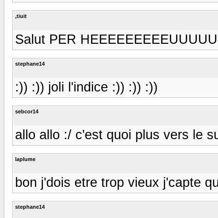
,tiuit
Salut PER HEEEEEEEEEUUUUU quoi que!
stephane14
:)) :)) joli l'indice :)) :)) :))
sebcor14
allo allo :/ c'est quoi plus vers le 
laplume
bon j'dois etre trop vieux j'capte que
stephane14