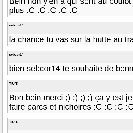
Bein non y'en a qui sont au boulot
plus :C :C :C :C :C
sebcor14
la chance.tu vas sur la hutte au trav
sebcor14
bien sebcor14 te souhaite de bon
TIUIT.
Bon bein merci ;) ;) ;) ;) ça y est
faire parcs et nichoires :C :C :C :
TIUIT.