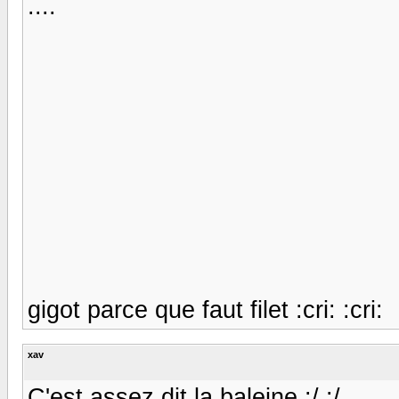
....
gigot parce que faut filet :cri: :cri:
xav
C'est assez dit la baleine :/ :/