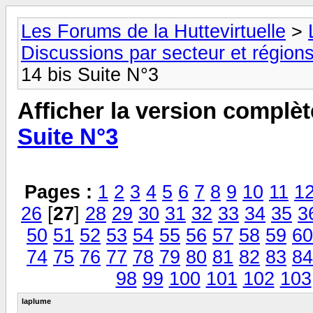
Les Forums de la Huttevirtuelle
>
Discussions par secteur et régions
14 bis Suite N°3
Afficher la version complèt
Suite N°3
Pages :
1
2
3
4
5
6
7
8
9
10
11
1
26
[
27
]
28
29
30
31
32
33
34
35
3
50
51
52
53
54
55
56
57
58
59
60
74
75
76
77
78
79
80
81
82
83
84
98
99
100
101
102
103
laplume