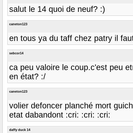
salut le 14 quoi de neuf? :)
caneton123
en tous ya du taff chez patry il fau
sebcor14
ca peu valoire le coup.c'est peu 
en état? :/
caneton123
volier defoncer planché mort guic
etat dabandont :cri: :cri: :cri:
daffy duck 14