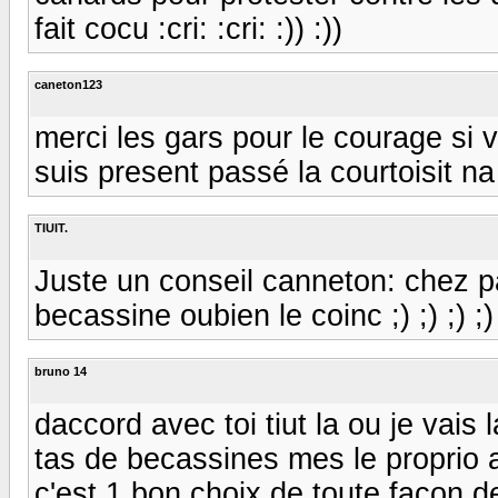
fait cocu :cri: :cri: :)) :))
caneton123
merci les gars pour le courage si vo
suis present passé la courtoisit 
TIUIT.
Juste un conseil canneton: chez pat
becassine oubien le coinc ;) ;) ;) ;)
bruno 14
daccord avec toi tiut la ou je vais 
tas de becassines mes le proprio ag
c'est 1 bon choix de toute facon de 