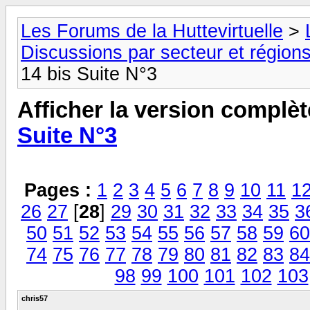
Les Forums de la Huttevirtuelle
>
Discussions par secteur et régions
14 bis Suite N°3
Afficher la version complèt
Suite N°3
Pages :
1
2
3
4
5
6
7
8
9
10
11
1
26
27
[
28
]
29
30
31
32
33
34
35
3
50
51
52
53
54
55
56
57
58
59
60
74
75
76
77
78
79
80
81
82
83
84
98
99
100
101
102
103
chris57