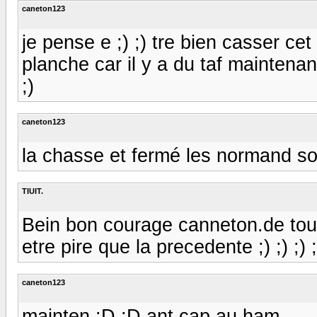
caneton123
je pense e ;) ;) tre bien casser cet
planche car il y a du taf maintenant
;)
caneton123
la chasse et fermé les normand sont
TIUIT.
Bein bon courage canneton.de tou
etre pire que la precedente ;) ;) ;) ;)
caneton123
mainten :D :D ant cap au ham