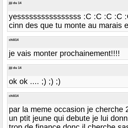
jiji du 14
yessssssssssssssss :C :C :C :C 
cinn des que tu monte au marais env
chili14
je vais monter prochainement!!!!
jiji du 14
ok ok .... ;) ;) ;)
chili14
par la meme occasion je cherche 2
un ptit jeune qui debute je lui don
trop de finance donc il cherche sas