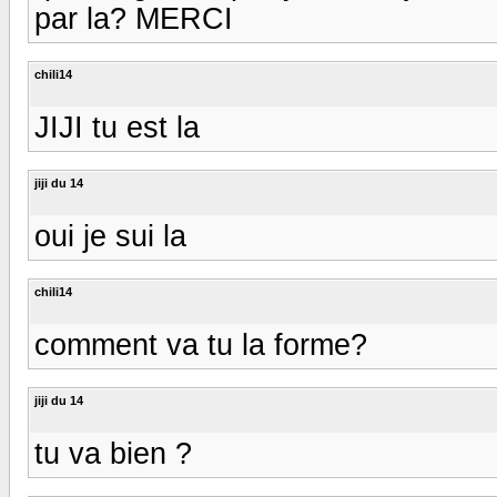
par la? MERCI
chili14
JIJI tu est la
jiji du 14
oui je sui la
chili14
comment va tu la forme?
jiji du 14
tu va bien ?