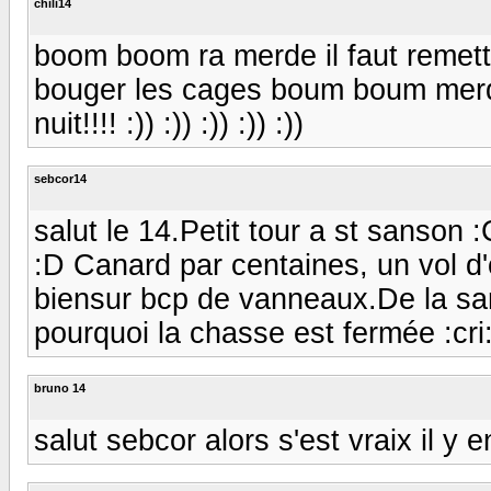
chili14
boom boom ra merde il faut remett
bouger les cages boum boum merde ya
nuit!!!! :)) :)) :)) :)) :))
sebcor14
salut le 14.Petit tour a st sanson :
:D Canard par centaines, un vol d'
biensur bcp de vanneaux.De la sarcell
pourquoi la chasse est fermée :cri: :
bruno 14
salut sebcor alors s'est vraix il y e