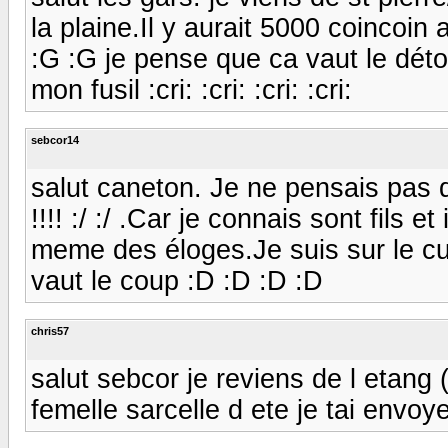
la plaine.Il y aurait 5000 coincoin
:G :G je pense que ca vaut le détour.
mon fusil :cri: :cri: :cri: :cri:
sebcor14
salut caneton. Je ne pensais pas 
!!!! :/ :/ .Car je connais sont fils 
meme des éloges.Je suis sur le cul :
vaut le coup :D :D :D :D
chris57
salut sebcor je reviens de l etang 
femelle sarcelle d ete je tai envo