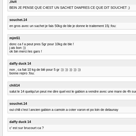
,tiuit
BEIN JE PENSE QUE C4EST UN SACHET D4APRES CE QUE DIT SOUCHET ;)
souchet.14
en gros avec un sachet je fais 50kg de ble je donne le traitement 15j :fou:
mjm51
donc ca f a peut pres 5gr pour 10kg de ble !
j ais bon :))
ok bin merci les gars !
daffy duck 14
non , ca fait 10 kg de blé pour 5 gr :)) :)) :)) :)) :))
bonne repro :fou:
chili14
salut le 14 quelqu'un peut me dire quel est le gabion a vendre avec une mare de 4h s
souchet.14
oui chili c'est l ancien gabion a camoin a coter varon et po loin de delaunay
daffy duck 14
c' est sur brucourt ca ?