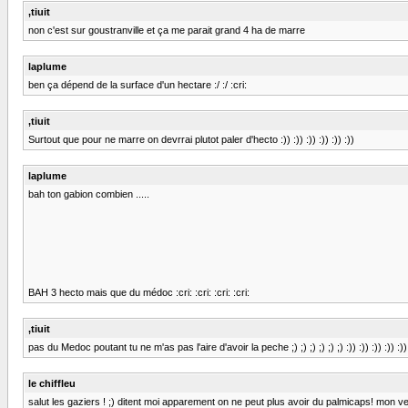
,tiuit
non c'est sur goustranville et ça me parait grand 4 ha de marre
laplume
ben ça dépend de la surface d'un hectare :/ :/ :cri:
,tiuit
Surtout que pour ne marre on devrrai plutot paler d'hecto :)) :)) :)) :)) :)) :))
laplume
bah ton gabion combien .....
BAH 3 hecto mais que du médoc :cri: :cri: :cri: :cri:
,tiuit
pas du Medoc poutant tu ne m'as pas l'aire d'avoir la peche ;) ;) ;) ;) ;) ;) :)) :)) :)) :)) :)) 
le chiffleu
salut les gaziers ! ;) ditent moi apparement on ne peut plus avoir du palmicaps! mon v