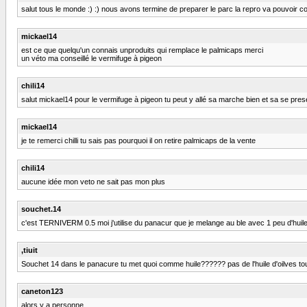
salut tous le monde :) :) nous avons termine de preparer le parc la repro va pouvoir 
mickael14
est ce que quelqu'un connais unproduits qui remplace le palmicaps merci
un véto ma conseillé le vermifuge à pigeon
chili14
salut mickael14 pour le vermifuge à pigeon tu peut y allé sa marche bien et sa se pr
mickael14
je te remerci chilli tu sais pas pourquoi il on retire palmicaps de la vente
chili14
aucune idée mon veto ne sait pas mon plus
souchet.14
c'est TERNIVERM 0.5 moi j'utilise du panacur que je melange au ble avec 1 peu d'huile 
,tiuit
Souchet 14 dans le panacure tu met quoi comme huile?????? pas de l'huile d'oilves tout 
caneton123
alors y a personne