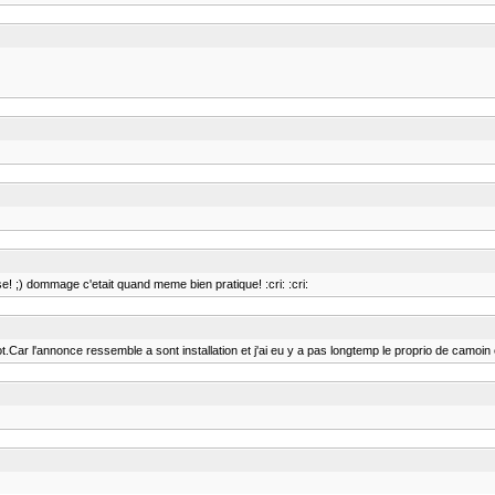
ose! ;) dommage c'etait quand meme bien pratique! :cri: :cri:
r l'annonce ressemble a sont installation et j'ai eu y a pas longtemp le proprio de camoin et il l