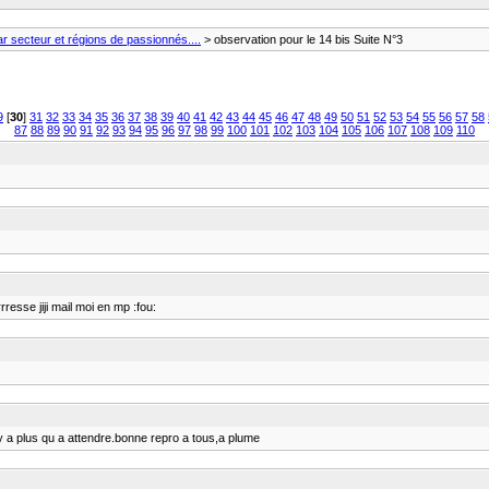
 secteur et régions de passionnés....
> observation pour le 14 bis Suite N°3
9
[
30
]
31
32
33
34
35
36
37
38
39
40
41
42
43
44
45
46
47
48
49
50
51
52
53
54
55
56
57
58
87
88
89
90
91
92
93
94
95
96
97
98
99
100
101
102
103
104
105
106
107
108
109
110
rrresse jiji mail moi en mp :fou:
y a plus qu a attendre.bonne repro a tous,a plume