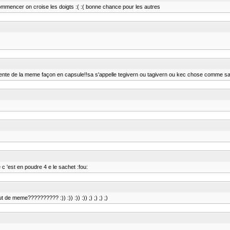
commencer on croise les doigts :( :( bonne chance pour les autres
esente de la meme façon en capsule!!sa s'appelle tegivern ou tagivern ou kec chose comme s
c 'est en poudre 4 e le sachet :fou:
de meme?????????? :)) :)) :)) :)) ;) ;) ;) ;)