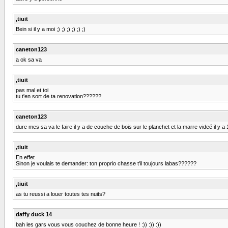
,tiuit
Bein si il y a moi ;) ;) ;) ;) ;) ;)
caneton123
a ok sa va
,tiuit
pas mal et toi
tu t'en sort de ta renovation??????
caneton123
dure mes sa va le faire il y a de couche de bois sur le planchet et la marre videé il y a
,tiuit
En effet
Sinon je voulais te demander: ton proprio chasse t'il toujours labas??????
,tiuit
as tu reussi a louer toutes tes nuits?
daffy duck 14
bah les gars vous vous couchez de bonne heure ! :)) :)) :))