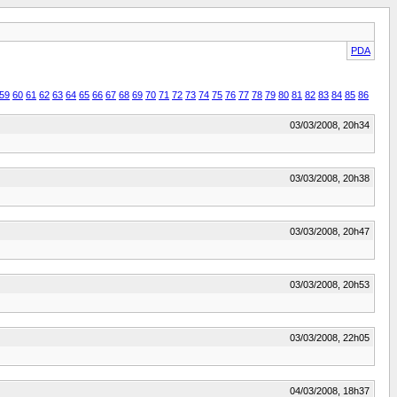
PDA
59
60
61
62
63
64
65
66
67
68
69
70
71
72
73
74
75
76
77
78
79
80
81
82
83
84
85
86
03/03/2008, 20h34
03/03/2008, 20h38
03/03/2008, 20h47
03/03/2008, 20h53
03/03/2008, 22h05
04/03/2008, 18h37