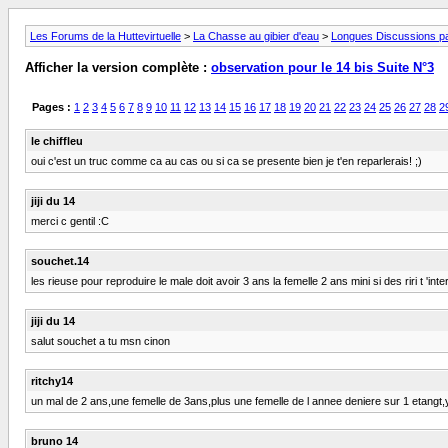
Les Forums de la Huttevirtuelle
>
La Chasse au gibier d'eau
>
Longues Discussions par
Afficher la version complète :
observation pour le 14 bis Suite N°3
Pages :
1
2
3
4
5
6
7
8
9
10
11
12
13
14
15
16
17
18
19
20
21
22
23
24
25
26
27
28
2
le chiffleu
oui c'est un truc comme ca au cas ou si ca se presente bien je t'en reparlerais! ;)
jiji du 14
merci c gentil :C
souchet.14
les rieuse pour reproduire le male doit avoir 3 ans la femelle 2 ans mini si des riri t 'inte
jiji du 14
salut souchet a tu msn cinon
ritchy14
un mal de 2 ans,une femelle de 3ans,plus une femelle de l annee deniere sur 1 etangt,
bruno 14