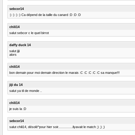
sebcor14
:) :) :) :) Ca dépend de la taille du canard :D :D :D
chili14
salut sebcor c le quel birrot
daffy duck 14
salut jiji
alors
chili14
bon demain pour moi demain direction le marais :C :C :C :C :C sa manque!!!
jiji du 14
salut ya til de monde ..
chili14
je suis la :D
sebcor14
salut chili14, désolé^pour hier soir................ilyavait le match ;) ;) ;)