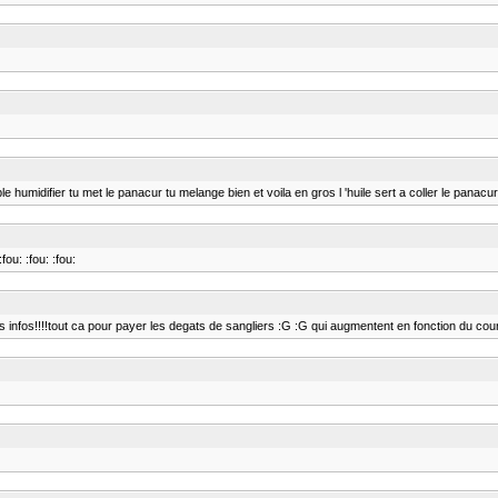
le humidifier tu met le panacur tu melange bien et voila en gros l 'huile sert a coller le panacur
ou: :fou: :fou:
fos!!!!tout ca pour payer les degats de sangliers :G :G qui augmentent en fonction du cours