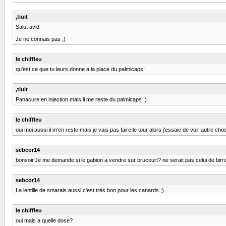
,tiuit
Salut avid
Je ne connais pas ;)
le chiffleu
qu'est ce que tu leurs donne a la place du palmicaps!
,tiuit
Panacure en injection mais il me reste du palmicaps ;)
le chiffleu
oui moi aussi il m'en reste mais je vais pas faire le tour alors j'essaie de voir autre ch
sebcor14
bonsoir.Je me demande si le gabion a vendre sur brucourt? ne serait pas celui de birrot.Ca
sebcor14
La lentille de smarais aussi c'est trés bon pour les canards ;)
le chiffleu
oui mais a quelle dose?