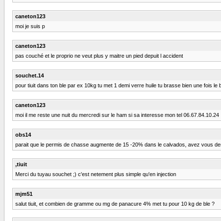
caneton123
moi je suis p
caneton123
pas couché et le proprio ne veut plus y maitre un pied depuit l accident
souchet.14
pour tiuit dans ton ble par ex 10kg tu met 1 demi verre huile tu brasse bien une fois le b
caneton123
moi il me reste une nuit du mercredi sur le ham si sa interesse mon tel 06.67.84.10.24 :f
obs14
parait que le permis de chasse augmente de 15 -20% dans le calvados, avez vous des in
,tiuit
Merci du tuyau souchet ;) c'est netement plus simple qu'en injection
mjm51
salut tiuit, et combien de gramme ou mg de panacure 4% met tu pour 10 kg de ble ?