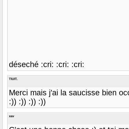
déseché :cri: :cri: :cri:
TIUIT.
Merci mais j'ai la saucisse bien occu
:)) :)) :)) :))
xav