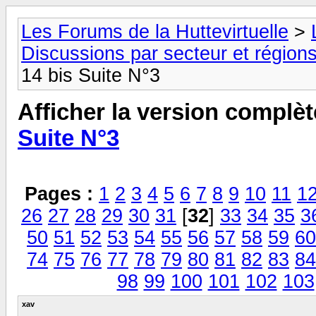
Les Forums de la Huttevirtuelle
>
Discussions par secteur et régions
14 bis Suite N°3
Afficher la version complèt
Suite N°3
Pages :
1
2
3
4
5
6
7
8
9
10
11
1
26
27
28
29
30
31
[
32
]
33
34
35
3
50
51
52
53
54
55
56
57
58
59
60
74
75
76
77
78
79
80
81
82
83
84
98
99
100
101
102
103
xav