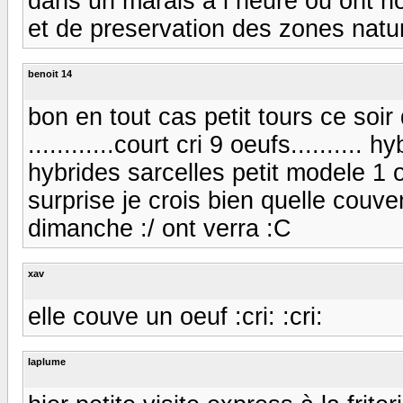
dans un marais a l heure ou ont n
et de preservation des zones natur
benoit 14
bon en tout cas petit tours ce soi
............court cri 9 oeufs..........
hybrides sarcelles petit modele 1 
surprise je crois bien quelle couve
dimanche :/ ont verra :C
xav
elle couve un oeuf :cri: :cri:
laplume