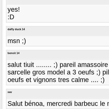
yes!
:D
daffy duck 14
msn ;)
benoit 14
salut tiuit ........ ;) pareil amasso
sarcelle gros model a 3 oeufs ;) p
oeufs et vignons tres calme .... ;)
xav
Salut bénoa, mercredi barbeuc le m