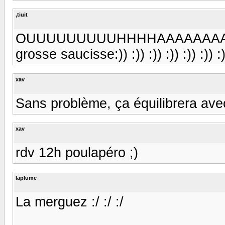
,tiuit
OUUUUUUUUUHHHHAAAAAAAAAAA l
grosse saucisse:)) :)) :)) :)) :)) :)) :))
xav
Sans problème, ça équilibrera ave
xav
rdv 12h poulapéro ;)
laplume
La merguez :/ :/ :/