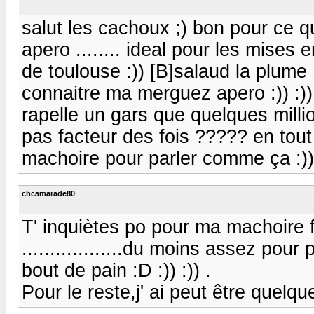
salut les cachoux ;) bon pour ce q
apero ........ ideal pour les mise
de toulouse :)) [B]salaud la plume :cr
connaitre ma merguez apero :)) :))
rapelle un gars que quelques millio
pas facteur des fois ????? en tout 
machoire pour parler comme ça :)) 
chcamarade80
T' inquiètes po pour ma machoire fiu
..................du moins assez pour
bout de pain :D :)) :)) .
Pour le reste,j' ai peut être quelqu