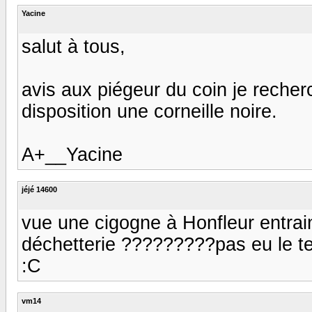
Yacine
salut à tous,
avis aux piégeur du coin je recher
disposition une corneille noire.
A+__Yacine
jéjé 14600
vue une cigogne à Honfleur entrai
déchetterie ?????????pas eu le temp
:C
vm14