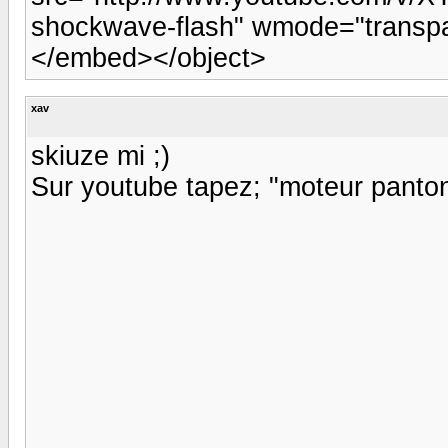
shockwave-flash" wmode="transpa
</embed></object>
xav
skiuze mi ;)
Sur youtube tapez; "moteur pantone