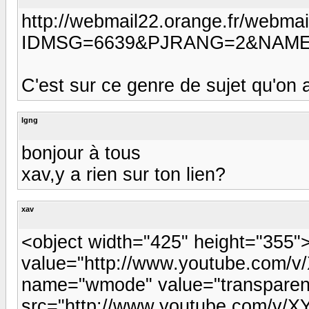
http://webmail22.orange.fr/webma
IDMSG=6639&PJRANG=2&NAME=
C'est sur ce genre de sujet qu'on ai
lgng
bonjour à tous
xav,y a rien sur ton lien?
xav
<object width="425" height="355
value="http://www.youtube.com
name="wmode" value="transpare
src="http://www.youtube.com/v/X