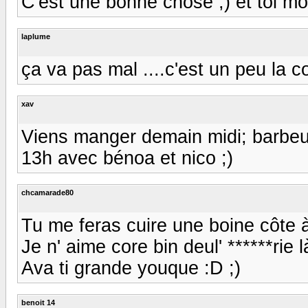
C'est une bonne chose ;) et toi m
laplume
ça va pas mal ....c'est un peu la
xav
Viens manger demain midi; barbeuc
13h avec bénoa et nico ;)
chcamarade80
Tu me feras cuire une boine côte à l
Je n' aime core bin deul' ******rie là
Ava ti grande youque :D ;)
benoit 14