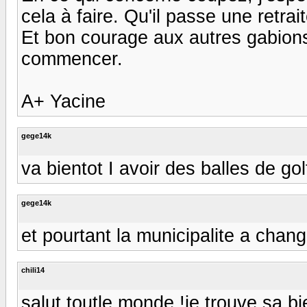
cela à faire. Qu'il passe une retrai
Et bon courage aux autres gabions 
commencer.
A+ Yacine
gege14k
va bientot I avoir des balles de go
gege14k
et pourtant la municipalite a changer
chili14
salut toutle monde !je trouve sa bi