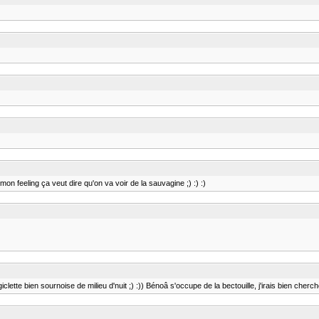
n feeling ça veut dire qu'on va voir de la sauvagine ;) :) :)
clette bien sournoise de milieu d'nuit ;) :)) Bénoâ s'occupe de la bectouille, j'irais bien cherc