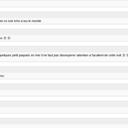
ete ce soir tcho a tou le monde
se :D :D
a quelques petit paquets en mer il ne faut pas desesperer attention a l'acalemi de cette nuit :D 
fou: