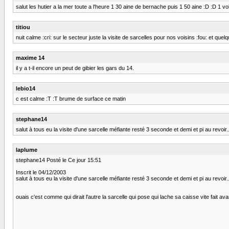
salut les hutier a la mer toute a l'heure 1 30 aine de bernache puis 1 50 aine :D :D 1 vol
titiou
nuit calme :cri: sur le secteur juste la visite de sarcelles pour nos voisins :fou: et que
maxime 14
il y a t-il encore un peut de gibier les gars du 14.
lebio14
c est calme :T :T brume de surface ce matin
stephane14
salut à tous eu la visite d'une sarcelle méfiante resté 3 seconde et demi et pi au revoir...
laplume
stephane14 Posté le Ce jour 15:51
Inscrit le 04/12/2003
salut à tous eu la visite d'une sarcelle méfiante resté 3 seconde et demi et pi au revoir
ouais c'est comme qui dirait l'autre la sarcelle qui pose qui lache sa caisse vite fait ava