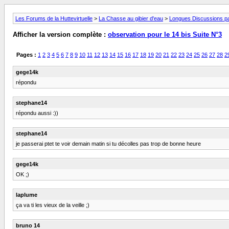
Les Forums de la Huttevirtuelle
>
La Chasse au gibier d'eau
>
Longues Discussions par
Afficher la version complète :
observation pour le 14 bis Suite N°3
Pages :
1
2
3
4
5
6
7
8
9
10
11
12
13
14
15
16
17
18
19
20
21
22
23
24
25
26
27
28
2
gege14k
répondu
stephane14
répondu aussi :))
stephane14
je passerai ptet te voir demain matin si tu décolles pas trop de bonne heure
gege14k
OK ;)
laplume
ça va ti les vieux de la veille ;)
bruno 14