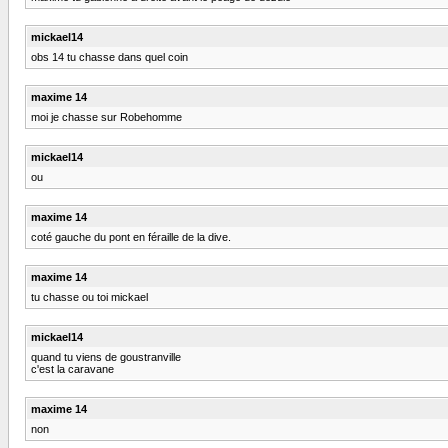
mickael14
obs 14 tu chasse dans quel coin
maxime 14
moi je chasse sur Robehomme
mickael14
ou
maxime 14
coté gauche du pont en féraille de la dive.
maxime 14
tu chasse ou toi mickael
mickael14
quand tu viens de goustranville
c'est la caravane
maxime 14
non