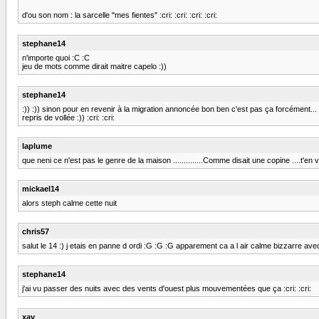
d'ou son nom : la sarcelle "mes fientes" :cri: :cri: :cri: :cri:
stephane14
n'importe quoi :C :C
jeu de mots comme dirait maitre capelo :))
stephane14
:)) :)) sinon pour en revenir à la migration annoncée bon ben c'est pas ça forcément... par
repris de vollée :)) :cri: :cri:
laplume
que neni ce n'est pas le genre de la maison ..............Comme disait une copine ....t'en veu
mickael14
alors steph calme cette nuit
chris57
salut le 14 :) j etais en panne d ordi :G :G :G apparement ca a l air calme bizzarre avec 
stephane14
j'ai vu passer des nuits avec des vents d'ouest plus mouvementées que ça :cri: :cri:
xav