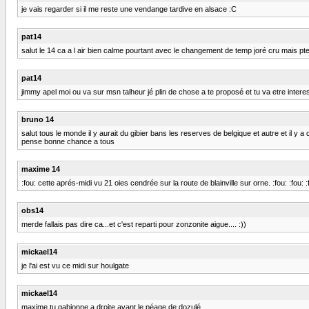
je vais regarder si il me reste une vendange tardive en alsace :C
pat14
salut le 14 ca a l air bien calme pourtant avec le changement de temp joré cru mais pt
pat14
jimmy apel moi ou va sur msn talheur jé plin de chose a te proposé et tu va etre intere
bruno 14
salut tous le monde il y aurait du gibier bans les reserves de belgique et autre et il y 
pense bonne chance a tous
maxime 14
:fou: cette aprés-midi vu 21 oies cendrée sur la route de blainville sur orne. :fou: :fou: :
obs14
merde fallais pas dire ca...et c'est reparti pour zonzonite aigue.... :))
mickael14
je l'ai est vu ce midi sur houlgate
mickael14
maxime tu gabionne a droite avant le péage de dozulé