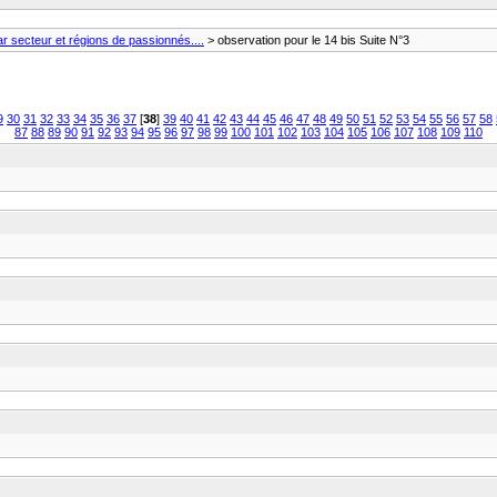
 secteur et régions de passionnés....
> observation pour le 14 bis Suite N°3
9
30
31
32
33
34
35
36
37
[
38
]
39
40
41
42
43
44
45
46
47
48
49
50
51
52
53
54
55
56
57
58
87
88
89
90
91
92
93
94
95
96
97
98
99
100
101
102
103
104
105
106
107
108
109
110