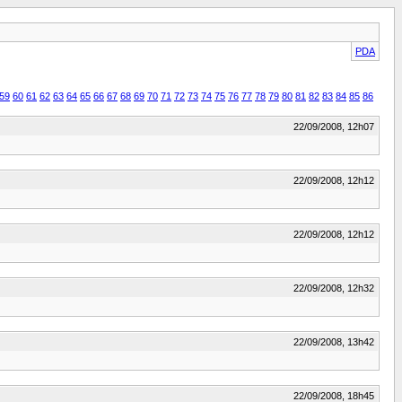
PDA
59
60
61
62
63
64
65
66
67
68
69
70
71
72
73
74
75
76
77
78
79
80
81
82
83
84
85
86
22/09/2008, 12h07
22/09/2008, 12h12
22/09/2008, 12h12
22/09/2008, 12h32
22/09/2008, 13h42
22/09/2008, 18h45