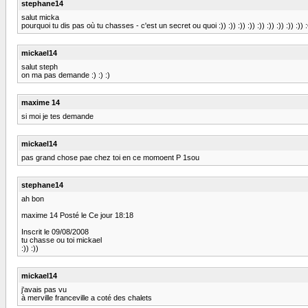
stephane14
salut micka
pourquoi tu dis pas où tu chasses - c'est un secret ou quoi :)) :)) :)) :)) :)) :)) :)) :)) :))
mickael14
salut steph
on ma pas demande :) :) :)
maxime 14
si moi je tes demande
mickael14
pas grand chose pae chez toi en ce momoent P 1sou
stephane14
ah bon
maxime 14 Posté le Ce jour 18:18
Inscrit le 09/08/2008
tu chasse ou toi mickael
:)) :))
mickael14
j'avais pas vu
à merville franceville a coté des chalets