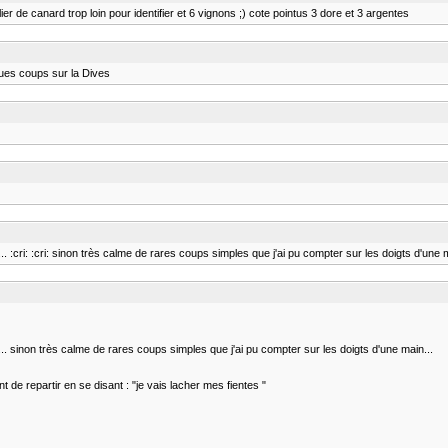
ier de canard trop loin pour identifier et 6 vignons ;) cote pointus 3 dore et 3 argentes
lques coups sur la Dives
. :cri: :cri: sinon très calme de rares coups simples que j'ai pu compter sur les doigts d'une main.
.... sinon très calme de rares coups simples que j'ai pu compter sur les doigts d'une main...
nt de repartir en se disant : "je vais lacher mes fientes "