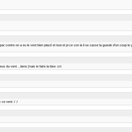
 contre on a eu le vent bien placé et tout et pi ce con la il se casse la gueule d'un coup le gar
x du vent ...tiens j'vais te faire la bise :cri:
ce vent :/ :/