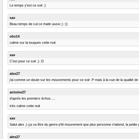
Le temps y'est ce soir ;)
xav
Beau temps de cul ce matin aussi ;) :))
obs14
calme sur la touques cette nuit
xav
C'est pour ce soir ;) :D
alex27
j'ai comme un doute sur les mouvements pour ce soir :P mais à la vue de la qualité de mo
antoine27
d'après les premiers échos.....
très calme cette nuit
xav
Salut alex ;) ça va être du genre p'tit mouvement que plus personne n'attend, la petite gi
alex27