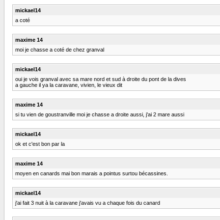
mickael14
a coté
maxime 14
moi je chasse a coté de chez granval
mickael14
oui je vois granval avec sa mare nord et sud à droite du pont de la dives
a gauche il ya la caravane, vivien, le vieux dit
maxime 14
si tu vien de goustranville moi je chasse a droite aussi, j'ai 2 mare aussi
mickael14
ok et c'est bon par la
maxime 14
moyen en canards mai bon marais a pointus surtou bécassines.
mickael14
j'ai fait 3 nuit à la caravane j'avais vu a chaque fois du canard