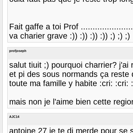
Fait gaffe a toi Prof ................
va charier grave :)) :)) :)) :)) ;) ;) ;) ;
profjoseph
salut tiuit ;) pourquoi charrier? j'ai
et pi des sous normands ça rest
toute ma famille y habite :cri: :cri: :c
mais non je l'aime bien cette region
AJC14
antoine 27 je te di merde pour se s