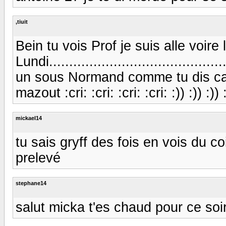
,tiuit
Bein tu vois Prof je suis alle voire
Lundi......................................
un sous Normand comme tu dis car
mazout :cri: :cri: :cri: :cri: :)) :)) :)) :
mickael14
tu sais gryff des fois en vois du 
prelevé
stephane14
salut micka t'es chaud pour ce soir