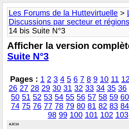
Les Forums de la Huttevirtuelle
>
Discussions par secteur et régions
14 bis Suite N°3
Afficher la version complèt
Suite N°3
Pages :
1
2
3
4
5
6
7
8
9
10
11
1
26
27
28
29
30
31
32
33
34
35
36
50
51
52
53
54
55
56
57
58
59
60
74
75
76
77
78
79
80
81
82
83
84
98
99
100
101
102
103
AJC14