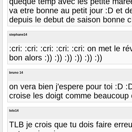
queque temp avec les petite maree
va etre bonne au petit jour :D et de
depuis le debut de saison bonne ch
stephane14
:cri: :cri: :cri: :cri: :cri: on met l
bon alors :)) :)) :)) :)) :)) :))
bruno 14
on vera bien j'espere pour toi :D :D
croise les doigt comme beaucoup 
lolo14
TLB je crois que tu dois faire err