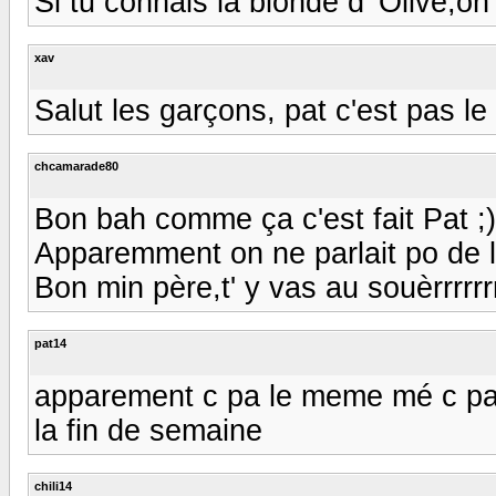
Si tu connais la blonde d' Olive,on
xav
Salut les garçons, pat c'est pas le
chcamarade80
Bon bah comme ça c'est fait Pat ;)
Apparemment on ne parlait po de l
Bon min père,t' y vas au souèrrrrr
pat14
apparement c pa le meme mé c pa 
la fin de semaine
chili14