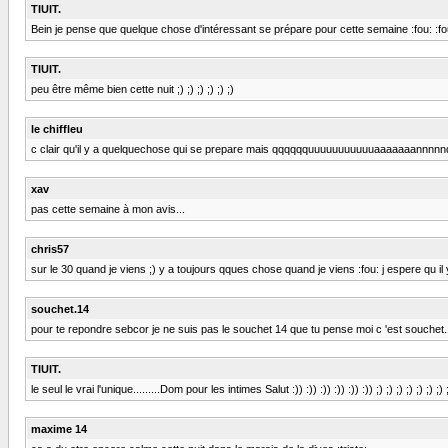
TIUIT.
Bein je pense que quelque chose d'intéressant se prépare pour cette semaine :fou: :fou: 
TIUIT.
peu être même bien cette nuit ;) ;) ;) ;) ;) ;)
le chiffleu
c clair qu'il y a quelquechose qui se prepare mais qqqqqquuuuuuuuuuuaaaaaaannnnndddd!!
xav
pas cette semaine à mon avis...
chris57
sur le 30 quand je viens ;) y a toujours qques chose quand je viens :fou: j espere qu
souchet.14
pour te repondre sebcor je ne suis pas le souchet 14 que tu pense moi c 'est souchet.
TIUIT.
le seul le vrai l'unique.........Dom pour les intimes Salut :)) :)) :)) :)) :)) :)) ;) ;) ;) ;) ;) ;) ;) 
maxime 14