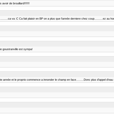
voir de brouillard!!!!!!!
.........ca va :C Ca fait plaisir en BP on a plus que l'année derniere chez coup...........ez au h
 de goustranville est sympa!
tte année et le proprio commence a innonder le champ en face..........Donc plus d'appel d'eau s