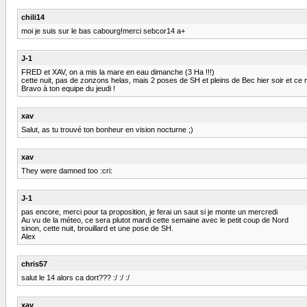
chili14
moi je suis sur le bas cabourg!merci sebcor14 a+
J-1
FRED et XAV, on a mis la mare en eau dimanche (3 Ha !!!)
cette nuit, pas de zonzons helas, mais 2 poses de SH et pleins de Bec hier soir et ce 
Bravo à ton equipe du jeudi !
xav
Salut, as tu trouvé ton bonheur en vision nocturne ;)
xav
They were damned too :cri:
J-1
pas encore, merci pour ta proposition, je ferai un saut si je monte un mercredi
Au vu de la méteo, ce sera plutot mardi cette semaine avec le petit coup de Nord
sinon, cette nuit, brouillard et une pose de SH.
Alex
chris57
salut le 14 alors ca dort??? :/ :/ :/
xav