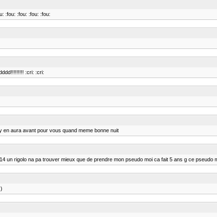
:fou: :fou: :fou: :fou:
!!!!!!! :cri: :cri:
 il y en aura avant pour vous quand meme bonne nuit
14 un rigolo na pa trouver mieux que de prendre mon pseudo moi ca fait 5 ans g ce pseudo ma
;)