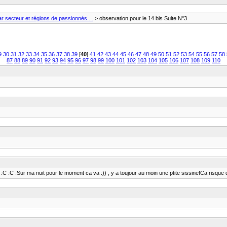
 secteur et régions de passionnés....
> observation pour le 14 bis Suite N°3
9
30
31
32
33
34
35
36
37
38
39
[
40
]
41
42
43
44
45
46
47
48
49
50
51
52
53
54
55
56
57
58
87
88
89
90
91
92
93
94
95
96
97
98
99
100
101
102
103
104
105
106
107
108
109
110
 :C .Sur ma nuit pour le moment ca va :)) , y a toujour au moin une ptite sissine!Ca risque d'