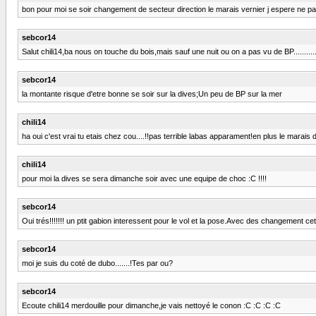
bon pour moi se soir changement de secteur direction le marais vernier j espere ne pas a
sebcor14
Salut chili14,ba nous on touche du bois,mais sauf une nuit ou on a pas vu de BP............
sebcor14
la montante risque d'etre bonne se soir sur la dives;Un peu de BP sur la mer
chili14
ha oui c'est vrai tu etais chez cou....!!pas terrible labas apparament!en plus le marais
chili14
pour moi la dives se sera dimanche soir avec une equipe de choc :C !!!!
sebcor14
Oui trés!!!!!!! un ptit gabion interessent pour le vol et la pose.Avec des changement ce
sebcor14
moi je suis du coté de dubo.......!Tes par ou?
sebcor14
Ecoute chili14 merdouille pour dimanche,je vais nettoyé le conon :C :C :C :C