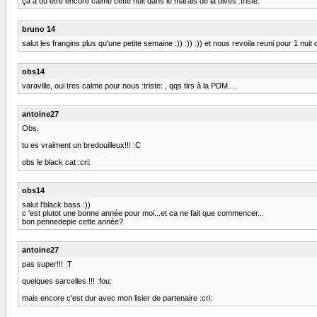
ça a du etre encore calme cette nuit dans le marais de la dives :triste:
bruno 14
salut les frangins plus qu'une petite semaine :)) :)) :)) et nous revoila reuni pour 1 nu
obs14
varaville, oui tres calme pour nous :triste: , qqs tirs à la PDM....
antoine27
Obs,
tu es vraiment un bredouilleux!!! :C
obs le black cat :cri:
obs14
salut l'black bass :))
c 'est plutot une bonne année pour moi...et ca ne fait que commencer...
bon pennedepie cette année?
antoine27
pas super!!! :T
quelques sarcelles !!! :fou:
mais encore c'est dur avec mon lisier de partenaire :cri: