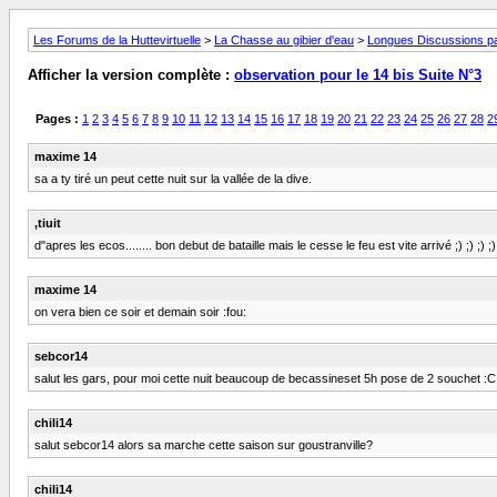
Les Forums de la Huttevirtuelle
>
La Chasse au gibier d'eau
>
Longues Discussions par
Afficher la version complète :
observation pour le 14 bis Suite N°3
Pages :
1
2
3
4
5
6
7
8
9
10
11
12
13
14
15
16
17
18
19
20
21
22
23
24
25
26
27
28
2
maxime 14
sa a ty tiré un peut cette nuit sur la vallée de la dive.
,tiuit
d"apres les ecos........ bon debut de bataille mais le cesse le feu est vite arrivé ;) ;) ;) ;)
maxime 14
on vera bien ce soir et demain soir :fou:
sebcor14
salut les gars, pour moi cette nuit beaucoup de becassineset 5h pose de 2 souchet :C :C
chili14
salut sebcor14 alors sa marche cette saison sur goustranville?
chili14