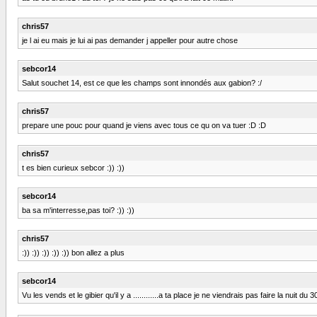
chris57
je l ai eu mais je lui ai pas demander j appeller pour autre chose
sebcor14
Salut souchet 14, est ce que les champs sont innondés aux gabion? :/
chris57
prepare une pouc pour quand je viens avec tous ce qu on va tuer :D :D
chris57
t es bien curieux sebcor :)) :))
sebcor14
ba sa m'interresse,pas toi? :)) :))
chris57
:)) :)) :)) :)) :)) bon allez a plus
sebcor14
Vu les vends et le gibier qu'il y a ............a ta place je ne viendrais pas faire la nuit