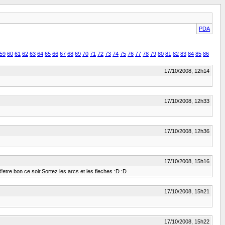
PDA
59
60
61
62
63
64
65
66
67
68
69
70
71
72
73
74
75
76
77
78
79
80
81
82
83
84
85
86
17/10/2008, 12h14
17/10/2008, 12h33
17/10/2008, 12h36
17/10/2008, 15h16
etre bon ce soir.Sortez les arcs et les fleches :D :D
17/10/2008, 15h21
17/10/2008, 15h22