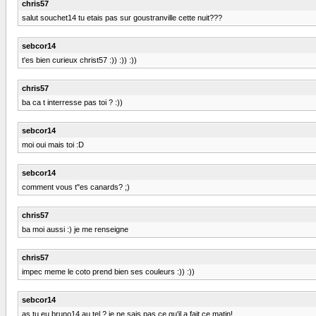
chris57
salut souchet14 tu etais pas sur goustranville cette nuit???
sebcor14
t'es bien curieux christ57 :)) :)) :))
chris57
ba ca t interresse pas toi ? :))
sebcor14
moi oui mais toi :D
sebcor14
comment vous t"es canards? ;)
chris57
ba moi aussi :) je me renseigne
chris57
impec meme le coto prend bien ses couleurs :)) :))
sebcor14
as tu eu bruno14 au tel ? je ne sais pas ce qu'il a fait ce matin!