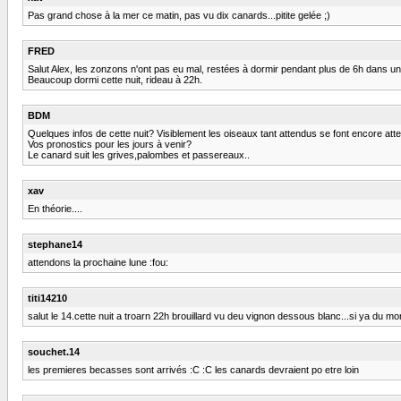
Pas grand chose à la mer ce matin, pas vu dix canards...pitite gelée ;)
FRED
Salut Alex, les zonzons n'ont pas eu mal, restées à dormir pendant plus de 6h dans un 
Beaucoup dormi cette nuit, rideau à 22h.
BDM
Quelques infos de cette nuit? Visiblement les oiseaux tant attendus se font encore atte
Vos pronostics pour les jours à venir?
Le canard suit les grives,palombes et passereaux..
xav
En théorie....
stephane14
attendons la prochaine lune :fou:
titi14210
salut le 14.cette nuit a troarn 22h brouillard vu deu vignon dessous blanc...si ya du mon
souchet.14
les premieres becasses sont arrivés :C :C les canards devraient po etre loin