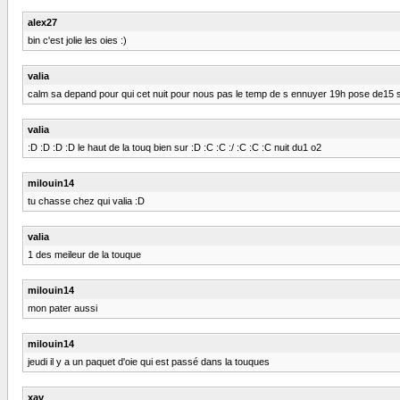
alex27
bin c'est jolie les oies :)
valia
calm sa depand pour qui cet nuit pour nous pas le temp de s ennuyer 19h pose de15 
valia
:D :D :D :D le haut de la touq bien sur :D :C :C :/ :C :C :C nuit du1 o2
milouin14
tu chasse chez qui valia :D
valia
1 des meileur de la touque
milouin14
mon pater aussi
milouin14
jeudi il y a un paquet d'oie qui est passé dans la touques
xav