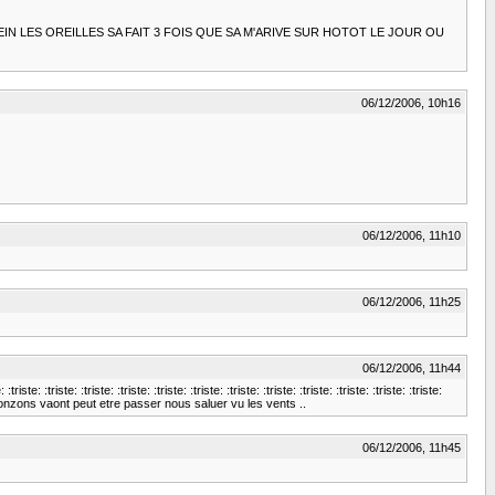
EIN LES OREILLES SA FAIT 3 FOIS QUE SA M'ARIVE SUR HOTOT LE JOUR OU
06/12/2006, 10h16
06/12/2006, 11h10
06/12/2006, 11h25
06/12/2006, 11h44
riste: :triste: :triste: :triste: :triste: :triste: :triste: :triste: :triste: :triste: :triste: :triste:
. ou les zonzons vaont peut etre passer nous saluer vu les vents ..
06/12/2006, 11h45