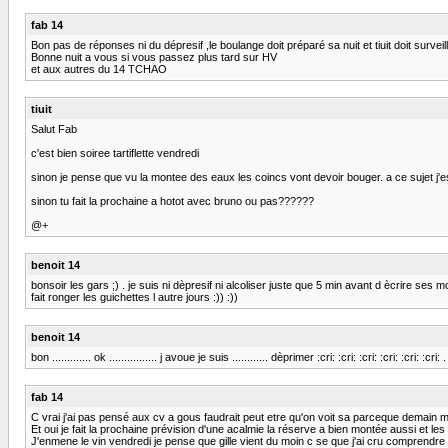
fab 14
Bon pas de réponses ni du dépresif ,le boulange doit préparé sa nuit et tiuit doit surveil
Bonne nuit a vous si vous passez plus tard sur HV
et aux autres du 14 TCHAO
tiuit
Salut Fab
c'est bien soiree tartiflette vendredi
sinon je pense que vu la montee des eaux les coincs vont devoir bouger. a ce sujet j'
sinon tu fait la prochaine a hotot avec bruno ou pas??????
@+
benoit 14
bonsoir les gars ;) . je suis ni dèpresif ni alcoliser juste que 5 min avant d ècrire se
fait ronger les guichettes l autre jours :)) :))
benoit 14
bon ............. ok ................ j avoue je suis ............ dèprimer :cri: :cri: :cri: :cri: :cri
fab 14
C vrai j'ai pas pensé aux cv a gous faudrait peut etre qu'on voit sa parceque demain m
Et oui je fait la prochaine prévision d'une acalmie la réserve a bien montée aussi et les
J'enmene le vin vendredi je pense que gille vient du moin c se que j'ai cru comprendre e