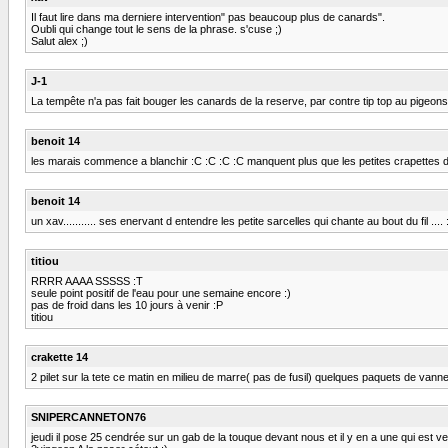
Il faut lire dans ma derniere intervention" pas beaucoup plus de canards".
Oubli qui change tout le sens de la phrase. s'cuse ;)
Salut alex ;)
J-1
La tempête n'a pas fait bouger les canards de la reserve, par contre tip top au pigeons
benoit 14
les marais commence a blanchir :C :C :C :C manquent plus que les petites crapettes du 
benoit 14
un xav........... ses enervant d entendre les petite sarcelles qui chante au bout du fil .... :
titiou
RRRR AAAA SSSSS :T
seule point positif de l'eau pour une semaine encore :)
pas de froid dans les 10 jours à venir :P
titiou
crakette 14
2 pilet sur la tete ce matin en milieu de marre( pas de fusil) quelques paquets de vann
SNIPERCANNETON76
jeudi il pose 25 cendrée sur un gab de la touque devant nous et il y en a une qui est ve