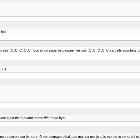
 hier
soir :C :C :C :C :C . bon sinon superbe passèe hier soir :C :C :C :C :C sarcelle souchets pile
)) ;)
eaux c'est triste quand meme !!!!! tchao bye.
nu se perdre sur le notre :D met domage cétait pas ma nuit moi je suis monter le vendredi et j