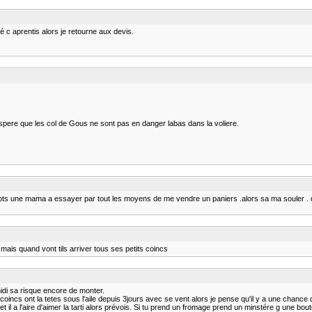
lé c aprentis alors je retourne aux devis.
espere que les col de Gous ne sont pas en danger labas dans la voliere.
s mots une mama a essayer par tout les moyens de me vendre un paniers .alors sa ma souler . don
: :cri: . mais quand vont tils arriver tous ses petits coincs
idi sa risque encore de monter.
 coincs ont la tetes sous l'aile depuis 3jours avec se vent alors je pense qu'il y a une chance 
t il a l'aire d'aimer la tarti alors prévois. Si tu prend un fromage prend un minstére g une bou