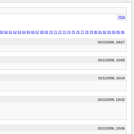
PDA
59
60
61
62
63
64
65
66
67
68
69
70
71
72
73
74
75
76
77
78
79
80
81
82
83
84
85
86
02/12/2006, 10h27
02/12/2006, 11h05
02/12/2006, 11h19
02/12/2006, 12h32
02/12/2006, 12h36