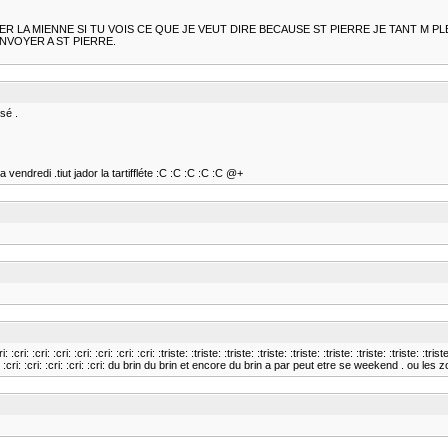
ER LA MIENNE SI TU VOIS CE QUE JE VEUT DIRE BECAUSE ST PIERRE JE TANT M PL
NVOYER A ST PIERRE.
sé .
 vendredi .tiut jador la tartiffléte :C :C :C :C :C @+
ri: :cri: :cri: :cri: :cri: :cri: :triste: :triste: :triste: :triste: :triste: :triste: :triste: :triste: :triste: :t
cri: :cri: :cri: :cri: :cri: :cri: :cri: :cri: du brin du brin et encore du brin a par peut etre se weekend 