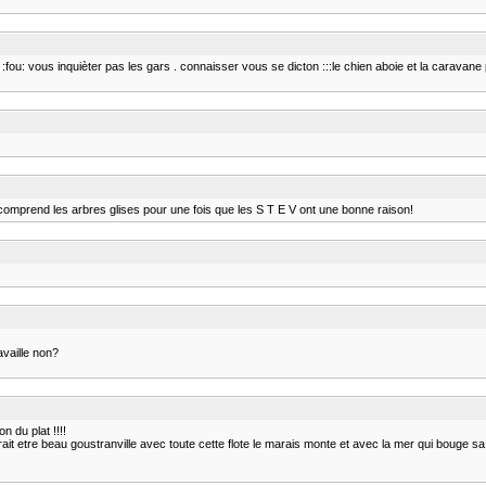
 :fou: vous inquièter pas les gars . connaisser vous se dicton :::le chien aboie et la carava
e comprend les arbres glises pour une fois que les S T E V ont une bonne raison!
availle non?
n du plat !!!!
ait etre beau goustranville avec toute cette flote le marais monte et avec la mer qui bouge s