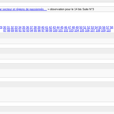
 secteur et régions de passionnés....
> observation pour le 14 bis Suite N°3
29
30
31
32
33
34
35
36
37
38
39
40
41
42
43
44
45
46
47
48
49
50
51
52
53
54
55
56
57
58
87
88
89
90
91
92
93
94
95
96
97
98
99
100
101
102
103
104
105
106
107
108
109
110