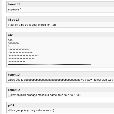
benoit 14
esperont ;)
jiji du 14
il faut on a pa tro le choi je croit :cri: :cri:
xav
ooo
ooooooo
o
o oooooooooooo
o ooooooooooooooo
oooooooooooooooooooo
oooooooooooooooooo
oooooooooooo
----------------------------------------------------------------------------------
benoit 14
apres ses le ppppppppppppppppppppppppppppppppppppp va y xav . tu est bien parti , je pen
benoit 14
[B]xav en plein cracage messieur dame :fou: :fou: :fou: :fou:
yo14
slt les gas puis je me joindre a vous :)