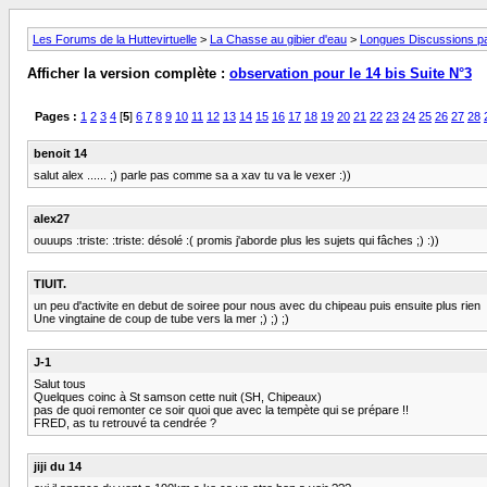
Les Forums de la Huttevirtuelle
>
La Chasse au gibier d'eau
>
Longues Discussions par
Afficher la version complète :
observation pour le 14 bis Suite N°3
Pages :
1
2
3
4
[
5
]
6
7
8
9
10
11
12
13
14
15
16
17
18
19
20
21
22
23
24
25
26
27
28
benoit 14
salut alex ...... ;) parle pas comme sa a xav tu va le vexer :))
alex27
ouuups :triste: :triste: désolé :( promis j'aborde plus les sujets qui fâches ;) :))
TIUIT.
un peu d'activite en debut de soiree pour nous avec du chipeau puis ensuite plus rien
Une vingtaine de coup de tube vers la mer ;) ;) ;)
J-1
Salut tous
Quelques coinc à St samson cette nuit (SH, Chipeaux)
pas de quoi remonter ce soir quoi que avec la tempète qui se prépare !!
FRED, as tu retrouvé ta cendrée ?
jiji du 14