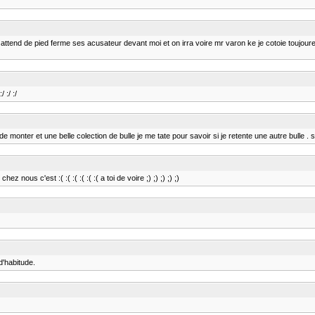
ttend de pied ferme ses acusateur devant moi et on irra voire mr varon ke je cotoie toujour
 :/ :/
onter et une belle colection de bulle je me tate pour savoir si je retente une autre bulle . sa c
hez nous c'est :( :( :( :( :( :( a toi de voire ;) ;) ;) ;) ;)
d'habitude.