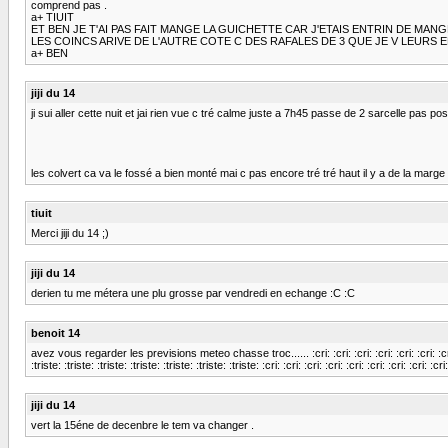
comprend pas .
a+ TIUIT
ET BEN JE T'AI PAS FAIT MANGE LA GUICHETTE CAR J'ETAIS ENTRIN DE MANG
LES COINCS ARIVE DE L'AUTRE COTE C DES RAFALES DE 3 QUE JE V LEURS E
a+ BEN
jiji du 14
ji sui aller cette nuit et jai rien vue c tré calme juste a 7h45 passe de 2 sarcelle pas pos
les colvert ca va le fossé a bien monté mai c pas encore tré tré haut il y a de la marge a
tiuit
Merci jiji du 14 ;)
jiji du 14
derien tu me métera une plu grosse par vendredi en echange :C :C
benoit 14
avez vous regarder les previsions meteo chasse troc...... :cri: :cri: :cri: :cri: :cri: :cri: :cri: :cri: :c
:triste: :triste: :triste: :triste: :triste: :triste: :triste: :cri: :cri: :cri: :cri: :cri: :cri: :
jiji du 14
vert la 15éne de decenbre le tem va changer .