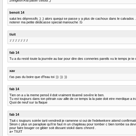
2vingeon A la paser cétout ;)
benoit 14
salut les dèpressifs ;) ;) alors quequi se passe y a plus de cachoux dans le calvados .
noterer ma petite dèdicasse special manouche :G
tiuit
:/ :/ :/ :/ :/ :/ :/
fab 14
Tu a du resté toute la journée au bar pour dire des conneries pareils vu le temps je t
xav
t'as pas du boire que d'l'eau toi :)) :)) :))
fab 14
Tien on a u la meme pensé il doit vraiment tisanné sevére le ben.
Tu est toujours dans ton pétrain xav aille de ce temps la la pate doit etre merdique a tr
Quoi de neuf sur ta flaque
fab 14
Tiuit c toujours soirée tarti vendredi je ramenne si oui de l'edelwekere attend confirmatio
Sinon c plus un parapluie qu'il te faut m un chapiteau pour tomber c bien tombe sa devr
pour faire bouger ce gibier soit dissant stoké dans chnord .
a+ TIUIT