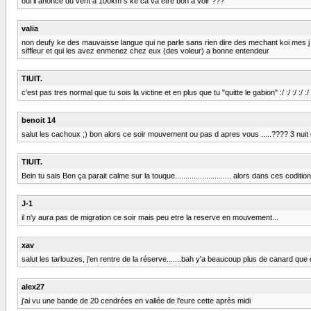
oui il anonce du vent a 100km s ke ca va etre bon a voir ???
valia
non deufy ke des mauvaisse langue qui ne parle sans rien dire des mechant koi mes j a
siffleur et qui les avez enmenez chez eux (des voleur) a bonne entendeur
TIUIT.
c'est pas tres normal que tu sois la victine et en plus que tu "quitte le gabion" :/ :/ :/ :/ :/ :/
benoit 14
salut les cachoux ;) bon alors ce soir mouvement ou pas d apres vous .....???? 3 nuit de m
TIUIT.
Bein tu sais Ben ça parait calme sur la touque........................... alors dans ces codition c
J-1
il n'y aura pas de migration ce soir mais peu etre la reserve en mouvement...
xav
salut les tarlouzes, j'en rentre de la réserve.......bah y'a beaucoup plus de canard que 
alex27
j'ai vu une bande de 20 cendrées en vallée de l'eure cette après midi