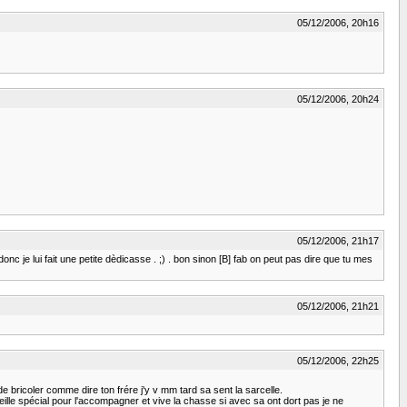
05/12/2006, 20h16
05/12/2006, 20h24
05/12/2006, 21h17
c je lui fait une petite dèdicasse . ;) . bon sinon [B] fab on peut pas dire que tu mes
05/12/2006, 21h21
05/12/2006, 22h25
de bricoler comme dire ton frére j'y v mm tard sa sent la sarcelle.
teille spécial pour l'accompagner et vive la chasse si avec sa ont dort pas je ne