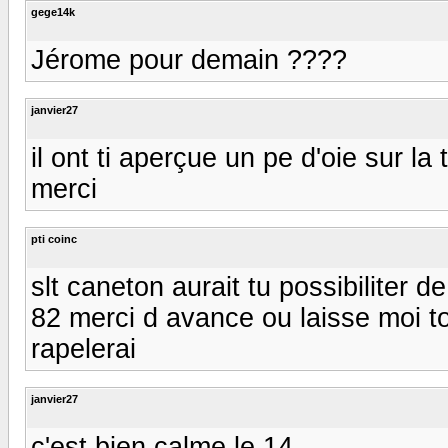
gege14k
Jérome pour demain ????
janvier27
il ont ti aperçue un pe d'oie sur l
merci
pti coinc
slt caneton aurait tu possibiliter
82 merci d avance ou laisse moi to
rapelerai
janvier27
c'est bien calme le 14