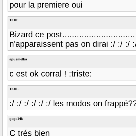
pour la premiere oui
TIUIT.
Bizard ce post...........................
n'apparaissent pas on dirai :/ :/ :/ :/ 
apusmelba
c est ok corral ! :triste:
TIUIT.
:/ :/ :/ :/ :/ :/ les modos on frapp
gege14k
C trés bien