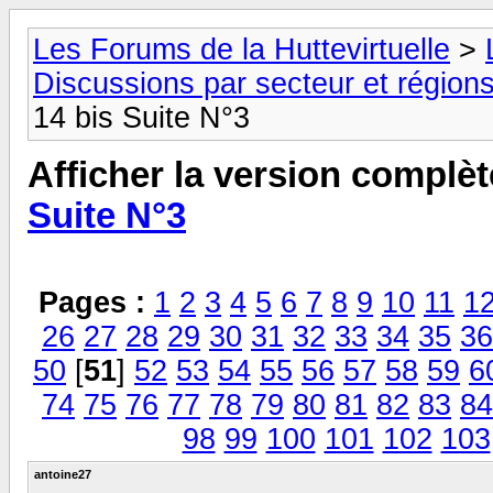
Les Forums de la Huttevirtuelle
>
Discussions par secteur et régions
14 bis Suite N°3
Afficher la version complèt
Suite N°3
Pages :
1
2
3
4
5
6
7
8
9
10
11
1
26
27
28
29
30
31
32
33
34
35
36
50
[
51
]
52
53
54
55
56
57
58
59
6
74
75
76
77
78
79
80
81
82
83
84
98
99
100
101
102
103
antoine27