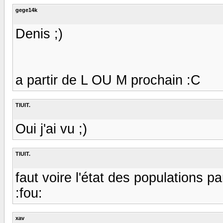
gege14k
Denis ;)
a partir de L OU M prochain :C
TIUIT.
Oui j'ai vu ;)
TIUIT.
faut voire l'état des populations par
:fou:
xav