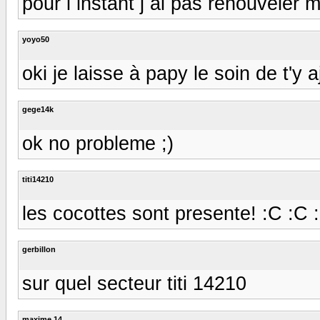
pour l instant j ai pas renouveler m
yoyo50
oki je laisse à papy le soin de t'y aj
gege14k
ok no probleme ;)
titi14210
les cocottes sont presente! :C :C :
gerbillon
sur quel secteur titi 14210
maxime 14