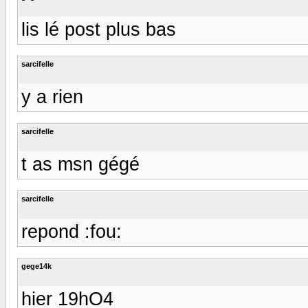
lis lé post plus bas
sarcifelle
y a rien
sarcifelle
t as msn gégé
sarcifelle
repond :fou:
gege14k
hier 19hO4