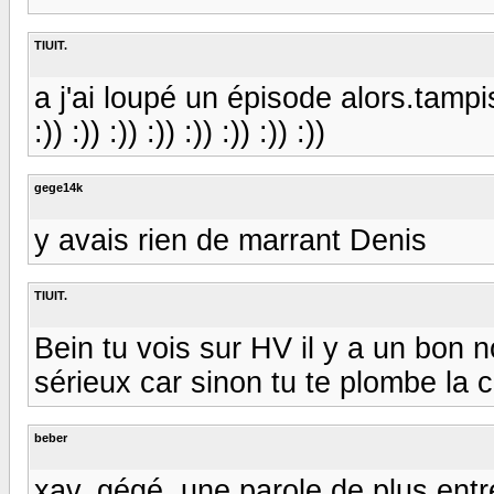
TIUIT.
a j'ai loupé un épisode alors.tam
:)) :)) :)) :)) :)) :)) :)) :))
gege14k
y avais rien de marrant Denis
TIUIT.
Bein tu vois sur HV il y a un bon
sérieux car sinon tu te plombe la c
beber
xav, gégé, une parole de plus entr