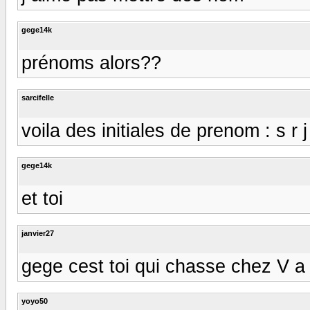
gege14k
prénoms alors??
sarcifelle
voila des initiales de prenom : s r j
gege14k
et toi
janvier27
gege cest toi qui chasse chez V a
yoyo50