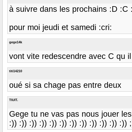
à suivre dans les prochains :D :C 
pour moi jeudi et samedi :cri:
gege14k
vont vite redescendre avec C qu i
titi14210
oué si sa chage pas entre deux
TIUIT.
Gege tu ne vas pas nous jouer le
:)) :)) :)) :)) :)) :)) :)) :)) :)) :)) :)) :)) ;