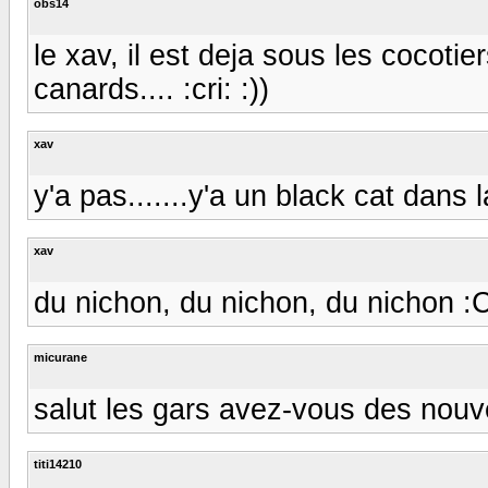
obs14
le xav, il est deja sous les cocotie
canards.... :cri: :))
xav
y'a pas.......y'a un black cat dans la
xav
du nichon, du nichon, du nichon :
micurane
salut les gars avez-vous des nouv
titi14210