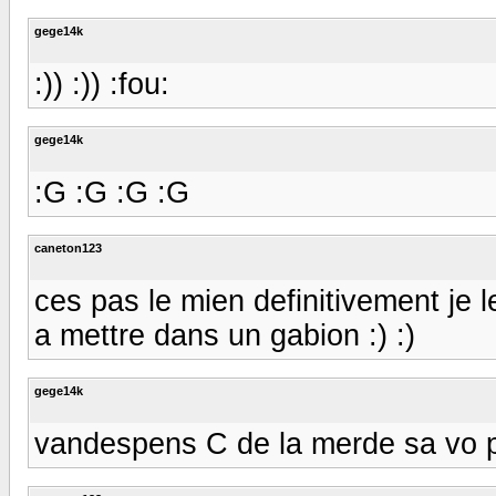
gege14k
:)) :)) :fou:
gege14k
:G :G :G :G
caneton123
ces pas le mien definitivement je 
a mettre dans un gabion :) :)
gege14k
vandespens C de la merde sa vo p