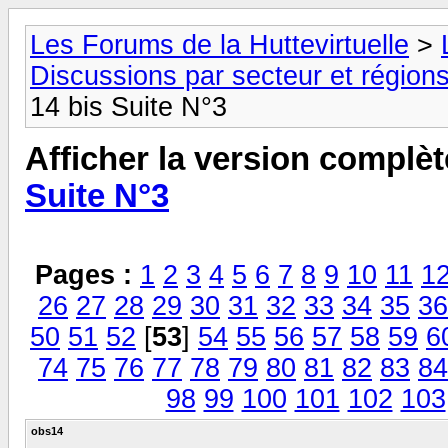
Les Forums de la Huttevirtuelle
>
Discussions par secteur et régions
14 bis Suite N°3
Afficher la version complèt
Suite N°3
Pages :
1
2
3
4
5
6
7
8
9
10
11
1
26
27
28
29
30
31
32
33
34
35
36
50
51
52
[
53
]
54
55
56
57
58
59
6
74
75
76
77
78
79
80
81
82
83
84
98
99
100
101
102
103
obs14