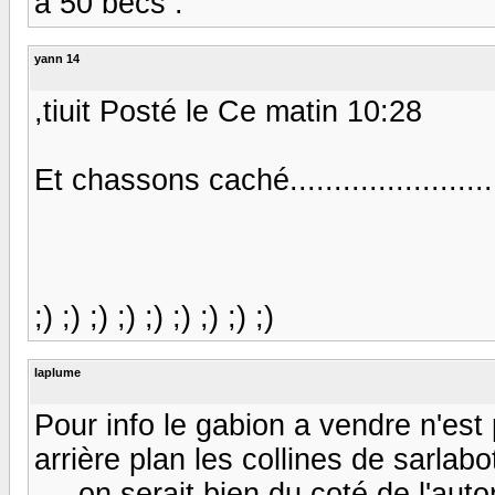
a 50 becs .
yann 14
,tiuit Posté le Ce matin 10:28
Et chassons caché......................
;) ;) ;) ;) ;) ;) ;) ;) ;)
laplume
Pour info le gabion a vendre n'est 
arrière plan les collines de sarlab
.....on serait bien du coté de l'autor