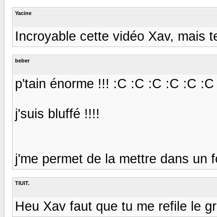
Yacine
Incroyable cette vidéo Xav, mais 
beber
p'tain énorme !!! :C :C :C :C :C :C
j'suis bluffé !!!!
j'me permet de la mettre dans un f
TIUIT.
Heu Xav faut que tu me refile le gra