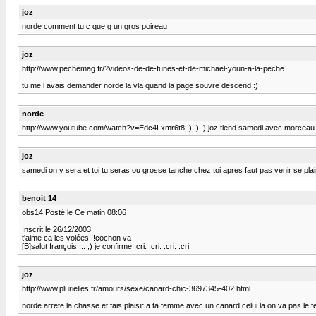
joz
norde comment tu c que g un gros poireau
joz
http://www.pechemag.fr/?videos-de-de-funes-et-de-michael-youn-a-la-peche
tu me l avais demander norde la vla quand la page souvre descend :)
norde
http://www.youtube.com/watch?v=Edc4Lxmr6t8 :) :) :) joz tiend samedi avec morceau
joz
samedi on y sera et toi tu seras ou grosse tanche chez toi apres faut pas venir se pl
benoit 14
obs14 Posté le Ce matin 08:06
Inscrit le 26/12/2003
t'aime ca les volées!!!cochon va
[B]salut françois ... ;) je confirme :cri: :cri: :cri: :cri:
joz
http://www.plurielles.fr/amours/sexe/canard-chic-3697345-402.html
norde arrete la chasse et fais plaisir a ta femme avec un canard celui la on va pas le 