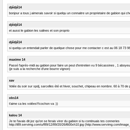
djédjé14
bonjour a tous j aimerais savoir si quelqu un connaitre un proprietaire de gabion qui 
djédjé14
et aussi le gabion les salines et son proprio
djédjé14
si quelqu un entendait parler de quelque chose pour me contacter c est au 06 18 73 98 1
maxime 14
Passé l'aprés-midi au gabion pour faire un peut d'entretien vu 9 bécassines , 1 aboyeur
(je suis a la recherche d'une bourre vignon)
xav
Volée du soir sur spdj, sarcelles été et hiver, souchet, chipeau en nombre. 60 à 70 de 
obs14
t'aime ca les volées!!!cochon va :))
kalou 14
Je te l'avais dit joz qu'on se ferais virer du gabion si tu continuais tes conneries
http://i89.servimg.com/u/f89/12/89/20/26/l600xh10.jpg (http://www.servimg.com/ima