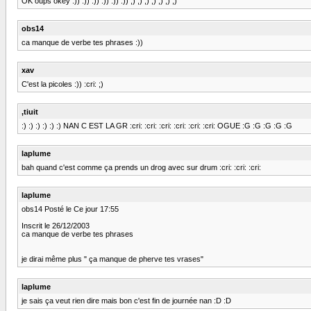
OK oups okey :)) :)) :)) :)) :)) :)) ;) ;) ;) ;) ;) ;) ;)
obs14
ca manque de verbe tes phrases :))
xav
C'est la picoles :)) :cri: ;)
,tiuit
:) :) :) :) :) :) NAN C EST LA GR :cri: :cri: :cri: :cri: :cri: :cri: OGUE :G :G :G :G :G
laplume
bah quand c'est comme ça prends un drog avec sur drum :cri: :cri: :cri:
laplume
obs14 Posté le Ce jour 17:55
Inscrit le 26/12/2003
ca manque de verbe tes phrases
je dirai même plus " ça manque de pherve tes vrases"
laplume
je sais ça veut rien dire mais bon c'est fin de journée nan :D :D