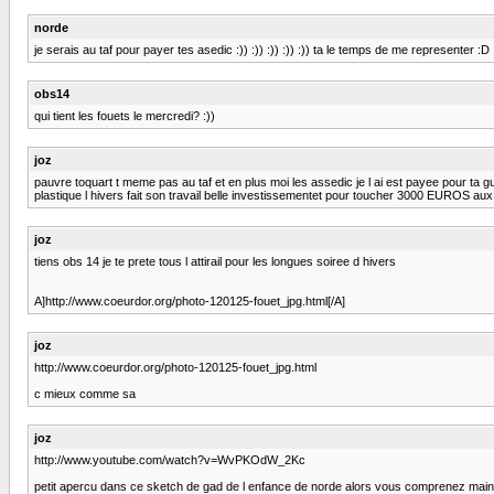
norde
je serais au taf pour payer tes asedic :)) :)) :)) :)) :)) ta le temps de me representer :D :)
obs14
qui tient les fouets le mercredi? :))
joz
pauvre toquart t meme pas au taf et en plus moi les assedic je l ai est payee pour ta g
plastique l hivers fait son travail belle investissementet pour toucher 3000 EUROS aux a
joz
tiens obs 14 je te prete tous l attirail pour les longues soiree d hivers
A]http://www.coeurdor.org/photo-120125-fouet_jpg.html[/A]
joz
http://www.coeurdor.org/photo-120125-fouet_jpg.html
c mieux comme sa
joz
http://www.youtube.com/watch?v=WvPKOdW_2Kc
petit apercu dans ce sketch de gad de l enfance de norde alors vous comprenez maint