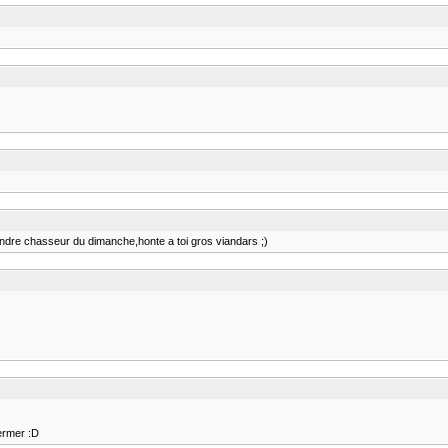
aindre chasseur du dimanche,honte a toi gros viandars ;)
fermer :D