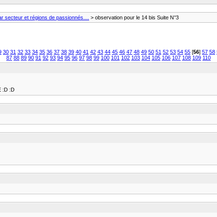
 secteur et régions de passionnés....
> observation pour le 14 bis Suite N°3
9
30
31
32
33
34
35
36
37
38
39
40
41
42
43
44
45
46
47
48
49
50
51
52
53
54
55
[
56
]
57
58
87
88
89
90
91
92
93
94
95
96
97
98
99
100
101
102
103
104
105
106
107
108
109
110
:D :D