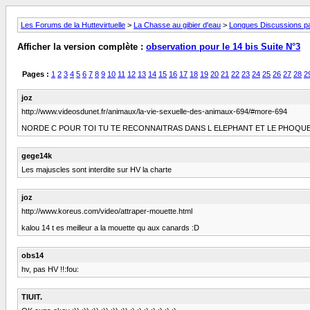
Les Forums de la Huttevirtuelle
>
La Chasse au gibier d'eau
>
Longues Discussions par
Afficher la version complète :
observation pour le 14 bis Suite N°3
Pages :
1
2
3
4
5
6
7
8
9
10
11
12
13
14
15
16
17
18
19
20
21
22
23
24
25
26
27
28
2
joz
http://www.videosdunet.fr/animaux/la-vie-sexuelle-des-animaux-694/#more-694
NORDE C POUR TOI TU TE RECONNAITRAS DANS L ELEPHANT ET LE PHOQUE 
gege14k
Les majuscles sont interdite sur HV la charte
joz
http://www.koreus.com/video/attraper-mouette.html
kalou 14 t es meilleur a la mouette qu aux canards :D
obs14
hv, pas HV !!:fou:
TIUIT.