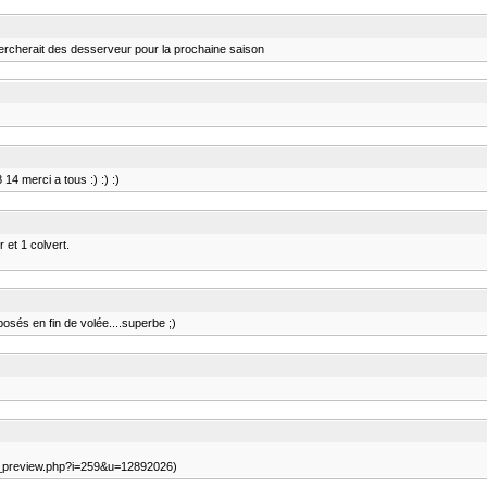
chercherait des desserveur pour la prochaine saison
4 merci a tous :) :) :)
 et 1 colvert.
posés en fin de volée....superbe ;)
ge_preview.php?i=259&u=12892026)