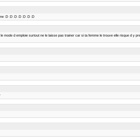
ne :D :D :D :D :D :D :D
c le mode d emploie surtout ne le laisse pas trainer car si ta femme le trouve elle risque d y pre
r