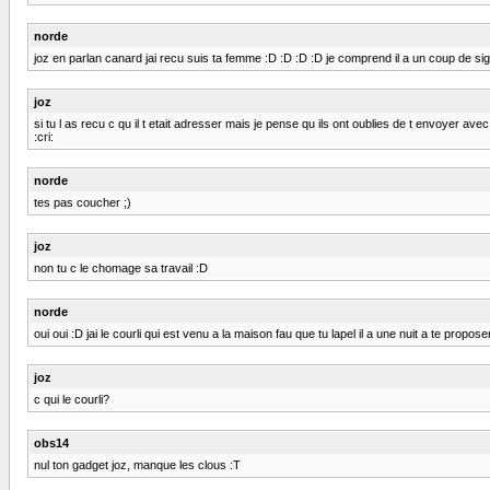
norde
joz en parlan canard jai recu suis ta femme :D :D :D :D je comprend il a un coup de sig
joz
si tu l as recu c qu il t etait adresser mais je pense qu ils ont oublies de t envoyer ave
:cri:
norde
tes pas coucher ;)
joz
non tu c le chomage sa travail :D
norde
oui oui :D jai le courli qui est venu a la maison fau que tu lapel il a une nuit a te propose
joz
c qui le courli?
obs14
nul ton gadget joz, manque les clous :T