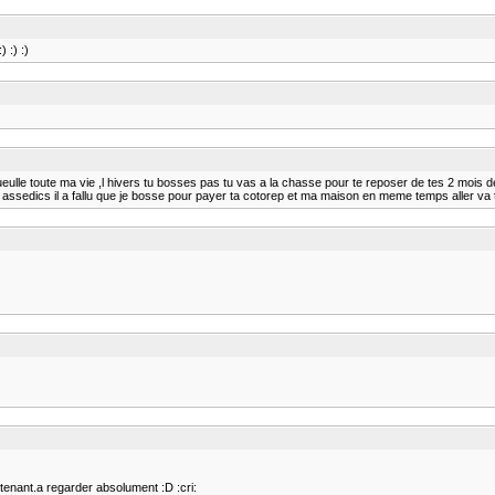
 :) :)
ueulle toute ma vie ,l hivers tu bosses pas tu vas a la chasse pour te reposer de tes 2 mois d
ssedics il a fallu que je bosse pour payer ta cotorep et ma maison en meme temps aller va trava
enant.a regarder absolument :D :cri: