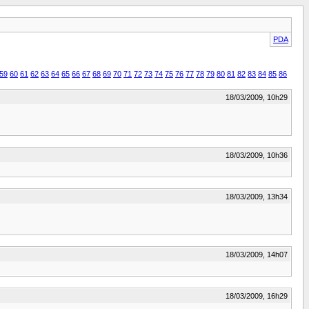
PDA
59
60
61
62
63
64
65
66
67
68
69
70
71
72
73
74
75
76
77
78
79
80
81
82
83
84
85
86
18/03/2009, 10h29
18/03/2009, 10h36
18/03/2009, 13h34
18/03/2009, 14h07
18/03/2009, 16h29