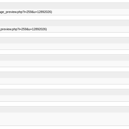
/image_preview.php?i=259&u=12892026)
ge_preview.php?i=259&u=12892026)