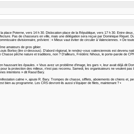
la place Poterne, vers 14 h 30. Dislocation place de la République, vers 17 h 30. Entre deux
réfecture. Pas de chasseurs en ville, mais une délégation sera reçue par Dominique Riquet. Du
ommissaire divisionnaire, prévient : « Mieux vaut éviter de circuler à Valenciennes. » De tout
même amateurs de gros gibier.
ouis Borloo (lire ci-dessous). D'abord régional, le rendez-vous valenciennois est devenu nat
e Chasse pêche nature et traditions, non ? D'ailleurs, Frédéric Nihous, le porte-parole de CPN
l en haussant les épaules. « Vous avez un problème d'image, les gars », leur avait déjà dit Do
ue, pour la protection des milieux, n'est pas reconnu. Samedi, les organisateurs ne veulent pa
nes intentions » dit Raoul Bary.
nifestation calme », ajoute R. Bary. Trompes de chasse, sifflets, aboiements de chiens et, peu
est bien au programme. Les CRS devront-ils aussi s'équiper de filets, maintenant ? •