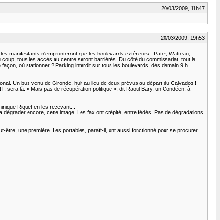
20/03/2009, 11h47
20/03/2009, 19h53
, les manifestants n'emprunteront que les boulevards extérieurs : Pater, Watteau,
 coup, tous les accès au centre seront barriérés. Du côté du commissariat, tout le
e façon, où stationner ? Parking interdit sur tous les boulevards, dès demain 9 h.
ional. Un bus venu de Gironde, huit au lieu de deux prévus au départ du Calvados !
T, sera là. « Mais pas de récupération politique », dit Raoul Bary, un Condéen, à
minique Riquet en les recevant...
s la dégrader encore, cette image. Les fax ont crépité, entre fédés. Pas de dégradations
t-être, une première. Les portables, paraît-il, ont aussi fonctionné pour se procurer