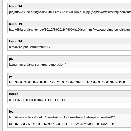
kalou 14
[url]http://i89.servimg.com/u/f89/12/89/20/26/l600xh10.jpg (http://www.servimg.com
kalou 14
http://i89.servimg.com/u/f89/12/89/20/26/l600xh10.jpg (http://www.servimg.com/ima
kalou 14
à marche pas Mdrrrrrrrrrr :G
joz
kalou t es vraiment un gros betteravier :)
joz
RRRROOOOONNNNN!!!!!!RRRROOOOONNNNN!!!!!RRRROOOOONN NNN!!!!!!!
norde
et toi joz un beau poireaux :fou: :fou: :fou:
joz
http://www.videosdunet.fr/parodie/christophe-willem-double-jeu-parodie-82/
POUR TOI KALOU JE TROUVE QU ELLE TE VAS COMME UN GANT :D