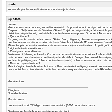
norde
joz nez de pioche sa te dit rien apel moi sinon je te dirais
jéjé 14600
baissé...
Valenciennes sera bouclée, samedi après-midi. L'impressionnant cortège doit partir de 
Carpeaux, Sally, avenue du Sénateur-Girard. Trajet non négociable, a fait savoir la p
district est réquisitionné, renfort de la mobile demandé en prime. Et Laurent Tarasco, c
> Qui manifeste ?
En gros, tout le monde de la chasse. Gibier d'eau, piégeurs, chasseurs en plaine et 
La chasse veut sa démonstration de force. Visé, le ministre de l'Environnement Jean-L
Même les pêcheurs et « amateurs de loisirs nature » (sic) sont invités. Un petit goût d
l'origine de tout ce maëlstrom.
> Consignes de modération.
Justement, il fulmine, le Raoul. « On nous a demandé si on emmenait les fusils », dit-i
trois heures. Les chasseurs préfèrent parler de déficit d'image : leur travail, historiq
sur la voie publique, pas d'objets contondants (re-sic). « Nous venons armés... de bon
> Du sport, quand même ?
Mais il s'agira bien de bomber le torse. « Une manifestation digne, ce n'est pas une ma
des « nuisibles » bien vivants. Le lâcher de rats musqués dans le parc de la Rhônelle 
Vos réactions
--------------------------------------------------------------------------------
Réagissez
Nom d'utilisateur :
Mot de passe :
pas encore inscrit ?Rédigez votre commentaire (1000 caractères max.):
Quelques règles de bonne conduite avant de réagir