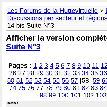
Les Forums de la Huttevirtuelle
>
Discussions par secteur et régions
14 bis Suite N°3
Afficher la version complèt
Suite N°3
Pages :
1
2
3
4
5
6
7
8
9
10
11
1
26
27
28
29
30
31
32
33
34
35
36
50
51
52
53
54
55
56
57
[
58
]
59
6
74
75
76
77
78
79
80
81
82
83
84
98
99
100
101
102
103
bevanda