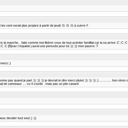
les vent serait plus propice à partir de jeudi :G :G :G à suivre !!
lle dans la manche... faite comme moi libèrer vous de tout activiter famillial car la sa arrive :C 
C :C :C [B]xav t inquiete j aurai une penssèe pour toi :)) :)) mon pauvre :T
merci ;)
as quand je part :)) :)) :)) je devrait te dire merci plutot :)) :)) :)) ;) .............. bon sin
al de vanneaux .... vu 4 courlis . mais pas un ptio canard
peux decider tout seul ;) :))