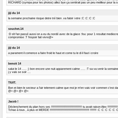
RICHARD (sympa pour les photos) allez bye ça sentirait pas un peu meilleur pour la 
jiji du 14
la semaine prochaine risque detre tré bien .va faloir i etre :C :C :C :C
souchet.14
:D slt l'an passé aussi on a eu du nordé avec de la glace :fou: pour 1 resultat mediocre a
compromise :T l'espoir fait vivre@+
jiji du 14
a parament il comence a faire froid le haut et come tu le di il faut i croire
benoit 14
salut le 14 ...... ;) bon encore une nuit apparement calme ...... :T sa va venir la sema
j y vais se soir ....
TIUIT.
Bon et bien le secteur a l'air telement calme que moi je m'en vais voir commen c'est d
@+ @+ @+ @+
Jacob !
Déclenchement du plan hors sec !!!!!!!!!!!!!!!!!!!!!!!!!!!!!!!!!!!!!!! tu avait raison Alex !!!!
Tchao à tous , à plus et MERDE !!!!!!!!!!!!!!!!!!!!!!!!!!!!!!!!!!!!!!!!!!!!!!!!!! !!!!!!!! :C :C :C :C :C 