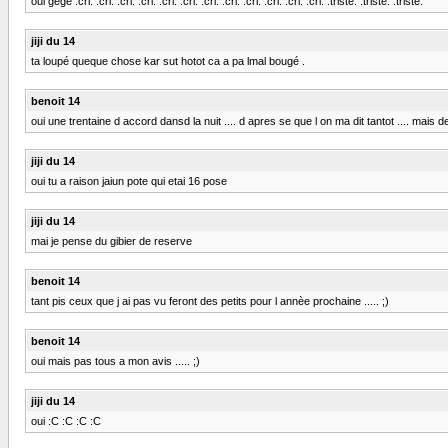
oui gege :cri: :cri: :cri: :cri: :cri: :cri: :cri: :cri: :cri: :cri: :cri: :cri: :triste: :triste: :triste:
jiji du 14
ta loupé queque chose kar sut hotot ca a pa lmal bougé .
benoit 14
oui une trentaine d accord dansd la nuit .... d apres se que l on ma dit tantot .... mais de 
jiji du 14
oui tu a raison jaiun pote qui etai 16 pose
jiji du 14
mai je pense du gibier de reserve
benoit 14
tant pis ceux que j ai pas vu feront des petits pour l annèe prochaine ..... ;)
benoit 14
oui mais pas tous a mon avis ..... ;)
jiji du 14
oui :C :C :C :C