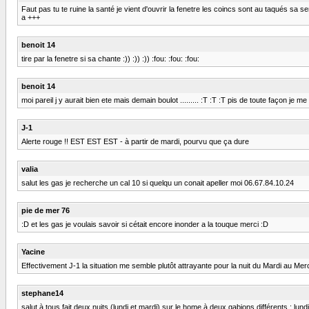
Faut pas tu te ruine la santé je vient d'ouvrir la fenetre les coincs sont au taqués sa sen
a +++
benoit 14
tire par la fenetre si sa chante :)) :)) :)) :fou: :fou: :fou:
benoit 14
moi pareil j y aurait bien ete mais demain boulot ......... :T :T :T pis de toute façon j
J-1
Alerte rouge !! EST EST EST - à partir de mardi, pourvu que ça dure
valia
salut les gas je recherche un cal 10 si quelqu un conait apeller moi 06.67.84.10.24
pie de mer 76
:D et les gas je voulais savoir si cétait encore inonder a la touque merci :D
Yacine
Effectivement J-1 la situation me semble plutôt attrayante pour la nuit du Mardi au Me
stephane14
salut à tous fait deux nuits (lundi et mardi) sur le home à deux gabions différents : l