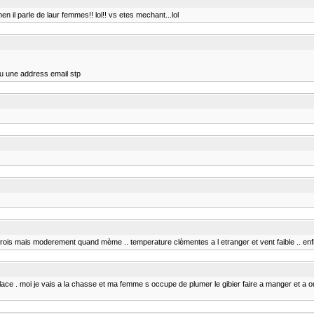
 il parle de laur femmes!! lol!! vs etes mechant...lol
 tu une address email stp
rois mais moderement quand mème .. temperature clèmentes a l etranger et vent faible .. enfin 
e . moi je vais a la chasse et ma femme s occupe de plumer le gibier faire a manger et a oui!!!!!!! 