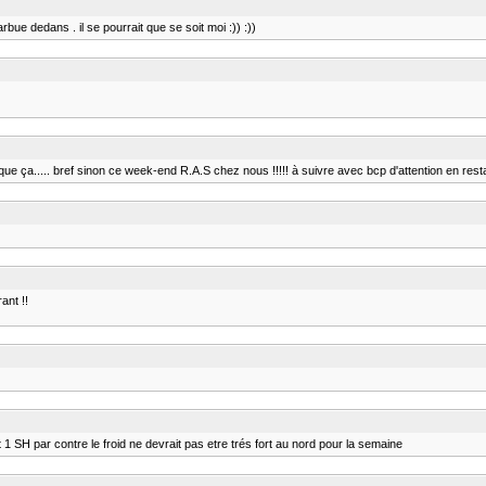
rbue dedans . il se pourrait que se soit moi :)) :))
 que ça..... bref sinon ce week-end R.A.S chez nous !!!!! à suivre avec bcp d'attention en restan
ant !!
 SH par contre le froid ne devrait pas etre trés fort au nord pour la semaine