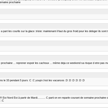
semaine prochaine
 part les courlis sur la glace :triste: maintenant il faut du gros froid pour les deloger ils son
ine prochaine ... reprener espoir les cachoux ... mème deja ce weekend sa risque d etre pas mauv
ans le 33 pendant 5 jours :C :C youpi c'est les vacances :D :D :D :D :D :D
!!!!!!!!!!!! Est Nord Est à partir de Mardi........... C parti on en reparle courant de semaine prochaine
:C :C