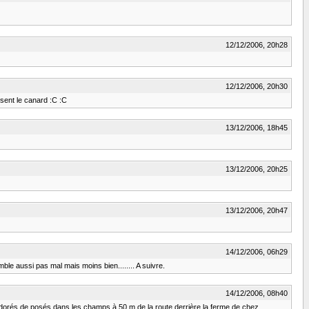
12/12/2006, 20h28
12/12/2006, 20h30
 sent le canard :C :C
13/12/2006, 18h45
13/12/2006, 20h25
13/12/2006, 20h47
14/12/2006, 06h29
le aussi pas mal mais moins bien........ A suivre.
14/12/2006, 08h40
ers dorés de posés dans les champs à 50 m de la route derrière la ferme de chez