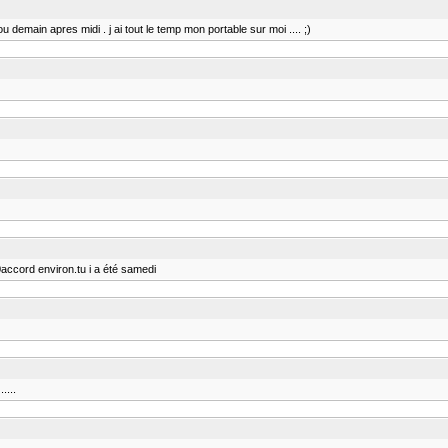
demain apres midi . j ai tout le temp mon portable sur moi .... ;)
accord environ.tu i a été samedi
....