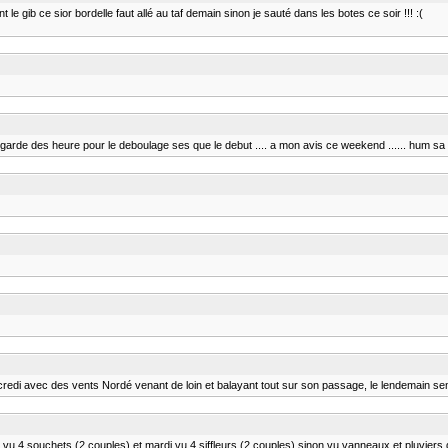
t le gib ce sior bordelle faut allé au taf demain sinon je sauté dans les botes ce soir !!! :(
e me garde des heure pour le deboulage ses que le debut .... a mon avis ce weekend ...... hum sa
rcredi avec des vents Nordé venant de loin et balayant tout sur son passage, le lendemain semb
undi vu 4 souchets (2 couples) et mardi vu 4 siffleurs (2 couples) sinon vu vanneaux et pluvi