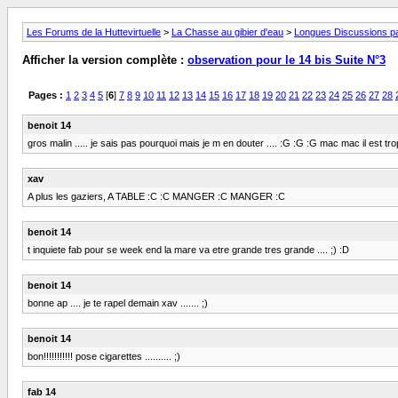
Les Forums de la Huttevirtuelle
>
La Chasse au gibier d'eau
>
Longues Discussions par
Afficher la version complète :
observation pour le 14 bis Suite N°3
Pages :
1
2
3
4
5
[
6
]
7
8
9
10
11
12
13
14
15
16
17
18
19
20
21
22
23
24
25
26
27
28
benoit 14
gros malin ..... je sais pas pourquoi mais je m en douter .... :G :G :G mac mac il est trop 
xav
A plus les gaziers, A TABLE :C :C MANGER :C MANGER :C
benoit 14
t inquiete fab pour se week end la mare va etre grande tres grande .... ;) :D
benoit 14
bonne ap .... je te rapel demain xav ....... ;)
benoit 14
bon!!!!!!!!!!! pose cigarettes .......... ;)
fab 14