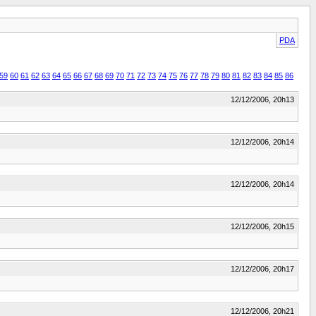
PDA
59
60
61
62
63
64
65
66
67
68
69
70
71
72
73
74
75
76
77
78
79
80
81
82
83
84
85
86
12/12/2006, 20h13
12/12/2006, 20h14
12/12/2006, 20h14
12/12/2006, 20h15
12/12/2006, 20h17
12/12/2006, 20h21