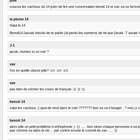
julie
coucou les cachoux du 14 jvien de lire une conversation benoit 14 et xav sa se fai komen
la plume 14
Salut le 14
Benoit14 j'aurais besoin de te parler j'ai perdu les numeros de tel que j'avais :T aurais
J-1
jacob, montes tu ce soir ?
xav
t'es en quelle classe julie? :cri: :cri: :cri:
xav
pas bien de sècher les cours de français :)) :)) :))
benoit 14
salut les cachoux ;) quoi de neuf dans le coin ??????? bon sa va ti bouger . ? moi j y c
benoit 14
alors julie un petit problème d orthophonie ;) :)) ...... bon sinon chaque personne a sa plac
pas comme sa dans la vie ... par contre ecoute le conseil de xav ..... :))