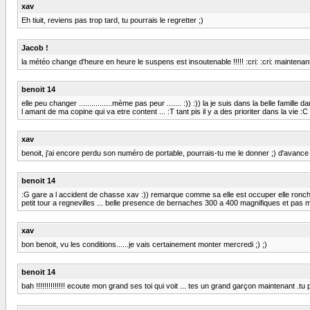
xav
Eh tiuit, reviens pas trop tard, tu pourrais le regretter ;)
Jacob !
la météo change d'heure en heure le suspens est insoutenable !!!!! :cri: :cri: maintenant 
benoit 14
elle peu changer ................mème pas peur ....... :)) :)) la je suis dans la belle fami
l amant de ma copine qui va etre content ... :T tant pis il y a des prioriter dans la vie :
xav
benoit, j'ai encore perdu son numéro de portable, pourrais-tu me le donner ;) d'avance 
benoit 14
:G gare a l accident de chasse xav :)) remarque comme sa elle est occuper elle ronchonne p
petit tour a regnevilles ... belle presence de bernaches 300 a 400 magnifiques et pas m
xav
bon benoit, vu les conditions......je vais certainement monter mercredi ;) ;)
benoit 14
bah !!!!!!!!!!!!!! ecoute mon grand ses toi qui voit ... tes un grand garçon maintenant .tu 