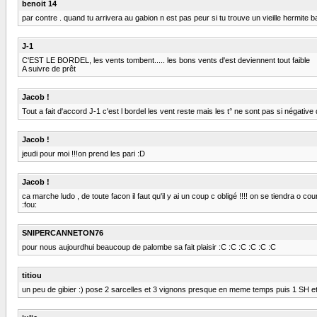
benoit 14
par contre . quand tu arrivera au gabion n est pas peur si tu trouve un vieille hermite ba
J-1
C'EST LE BORDEL, les vents tombent..... les bons vents d'est deviennent tout faible
A suivre de prêt
Jacob !
Tout a fait d'accord J-1 c'est l bordel les vent reste mais les t° ne sont pas si négative
Jacob !
jeudi pour moi !!!on prend les pari :D
Jacob !
ca marche ludo , de toute facon il faut qu'il y ai un coup c obligé !!!! on se tiendra o cour
:fou:
SNIPERCANNETON76
pour nous aujourdhui beaucoup de palombe sa fait plaisir :C :C :C :C :C :C
titiou
un peu de gibier :) pose 2 sarcelles et 3 vignons presque en meme temps puis 1 SH et 1