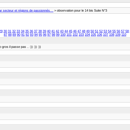
 secteur et régions de passionnés....
> observation pour le 14 bis Suite N°3
29
30
31
32
33
34
35
36
37
38
39
40
41
42
43
44
45
46
47
48
49
50
51
52
53
54
55
56
57
58
87
88
89
90
91
92
93
94
95
96
97
98
99
100
101
102
103
104
105
106
107
108
109
110
gros il passe pas .. :)) :)) :))