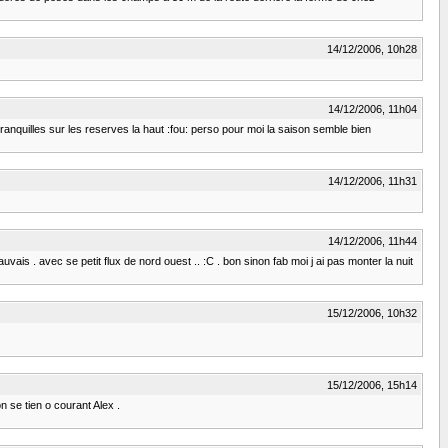
14/12/2006, 10h28
14/12/2006, 11h04
t tranquilles sur les reserves la haut :fou: perso pour moi la saison semble bien
14/12/2006, 11h31
14/12/2006, 11h44
ais . avec se petit flux de nord ouest .. :C . bon sinon fab moi j ai pas monter la nuit
15/12/2006, 10h32
15/12/2006, 15h14
 on se tien o courant Alex .