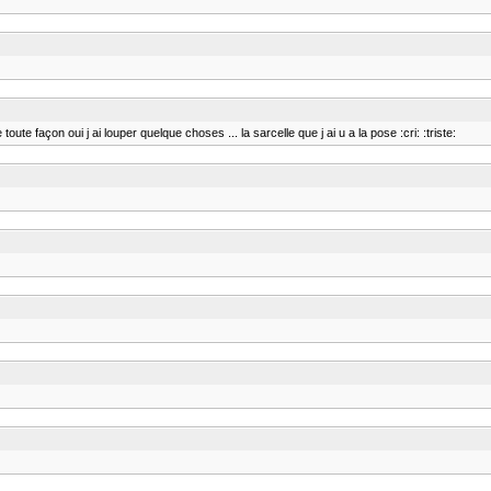
toute façon oui j ai louper quelque choses ... la sarcelle que j ai u a la pose :cri: :triste: