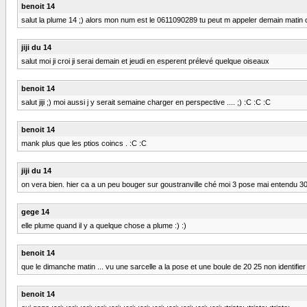
benoit 14
salut la plume 14 ;) alors mon num est le 0611090289 tu peut m appeler demain matin ou 
jiji du 14
salut moi ji croi ji serai demain et jeudi en esperent prélevé quelque oiseaux
benoit 14
salut jiji ;) moi aussi j y serait semaine charger en perspective .... ;) :C :C :C
benoit 14
mank plus que les ptios coincs . :C :C
jiji du 14
on vera bien. hier ca a un peu bouger sur goustranville ché moi 3 pose mai entendu 30
gege 14
elle plume quand il y a quelque chose a plume :) :)
benoit 14
que le dimanche matin ... vu une sarcelle a la pose et une boule de 20 25 non identifier .
benoit 14