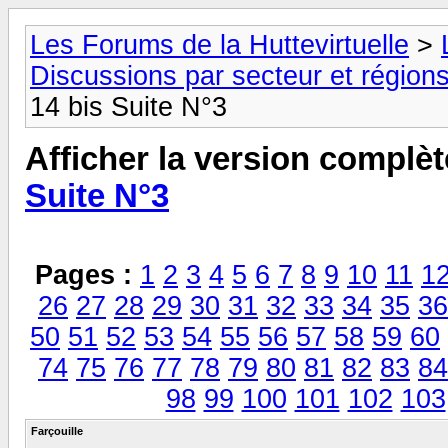
Les Forums de la Huttevirtuelle
>
Discussions par secteur et régions
14 bis Suite N°3
Afficher la version complèt
Suite N°3
Pages :
1
2
3
4
5
6
7
8
9
10
11
1
26
27
28
29
30
31
32
33
34
35
36
50
51
52
53
54
55
56
57
58
59
60
74
75
76
77
78
79
80
81
82
83
84
98
99
100
101
102
103
Farçouille