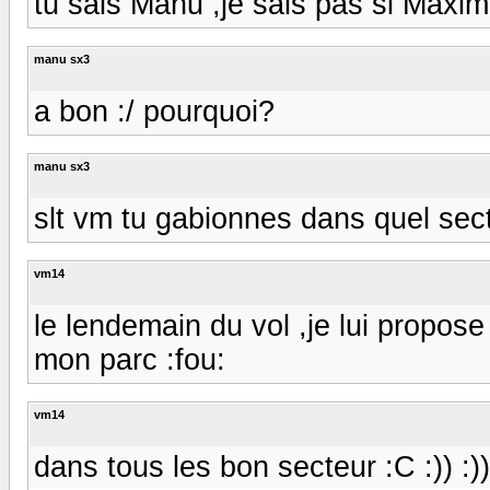
tu sais Manu ,je sais pas si Maxi
manu sx3
a bon :/ pourquoi?
manu sx3
slt vm tu gabionnes dans quel sect
vm14
le lendemain du vol ,je lui propose 
mon parc :fou:
vm14
dans tous les bon secteur :C :)) :))