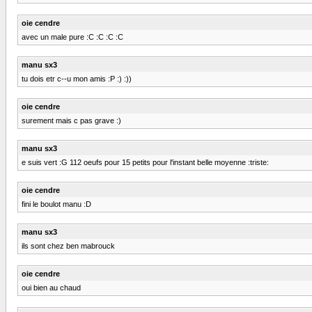
oie cendre
avec un male pure :C :C :C :C
manu sx3
tu dois etr c--u mon amis :P :) :))
oie cendre
surement mais c pas grave :)
manu sx3
e suis vert :G 112 oeufs pour 15 petits pour l'instant belle moyenne :triste:
oie cendre
fini le boulot manu :D
manu sx3
ils sont chez ben mabrouck
oie cendre
oui bien au chaud