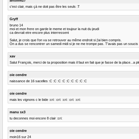
antoine27
c'est clair, mais çà ne doit pas être les seuls :T
Gryff
bruno 14
moi et mon frere on garde le meme et toujour la nuit du jeudi
ca devrait etre encore plus interressent
Salut, je crois que l'on va se retrouver au même endroit si j'ai bien compris.
On a dus se rencontrer un samedi midi si je ne me trompe pas. T'avais pas un soucis 
xav
Salut François, merci de ta proposition mais il faut en fait que je fasse de la place...a pl
oie cendre
naissance de 16 sacelles :C :C :C :C :C :C :C :C :C
oie cendre
mais les vignons c le bide :cri: :cri: :cri: :cri: :cri:
manu sx3
tu deconnes moi encore 8 clair :cri:
oie cendre
moin16 sur 24