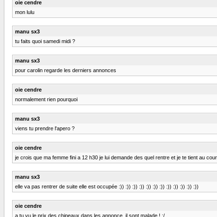
oie cendre
mon lulu
manu sx3
tu faits quoi samedi midi ?
manu sx3
pour carolin regarde les derniers annonces
oie cendre
normalement rien pourquoi
manu sx3
viens tu prendre l'apero ?
oie cendre
je crois que ma femme fini a 12 h30 je lui demande des quel rentre et je te tient au cou
manu sx3
elle va pas rentrer de suite elle est occupée :)) :)) :)) :)) :)) :)) :)) :)) :)) :)) :)) :))
oie cendre
a tu vu le prix des chipeaux dans les annonce .il sont malade ! :/