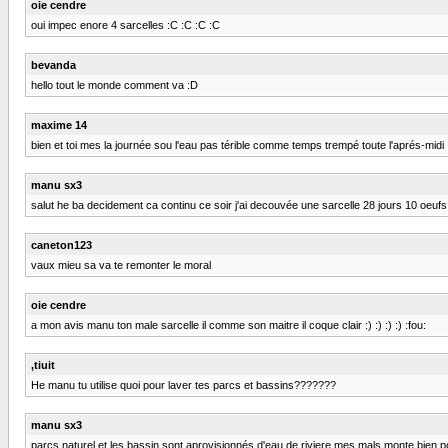
oie cendre
oui impec enore 4 sarcelles :C :C :C :C
bevanda
hello tout le monde comment va :D
maxime 14
bien et toi mes la journée sou l'eau pas térible comme temps trempé toute l'aprés-midi
manu sx3
salut he ba decidement ca continu ce soir j'ai decouvée une sarcelle 28 jours 10 oeufs 
caneton123
vaux mieu sa va te remonter le moral
oie cendre
a mon avis manu ton male sarcelle il comme son maitre il coque clair :) :) :) :) :fou:
,tiuit
He manu tu utilise quoi pour laver tes parcs et bassins???????
manu sx3
parcs naturel et les bassin sont aprovisionnés d'eau de riviere mes mals monte bien p