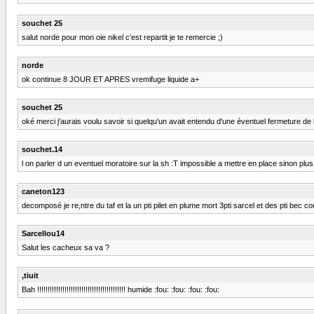
souchet 25
salut norde pour mon oie nikel c'est repartit je te remercie ;)
norde
ok continue 8 JOUR ET APRES vremifuge liquide a+
souchet 25
oké merci j'aurais voulu savoir si quelqu'un avait entendu d'une éventuel fermeture de 
souchet.14
l on parler d un eventuel moratoire sur la sh :T impossible a mettre en place sinon pl
caneton123
decomposé je re,ntre du taf et la un pti pilet en plume mort 3pti sarcel et des pti bec 
Sarcellou14
Salut les cacheux sa va ?
,tiuit
Bah !!!!!!!!!!!!!!!!!!!!!!!!!!!!!!!!!!!!!!!!!! humide :fou: :fou: :fou: :fou: