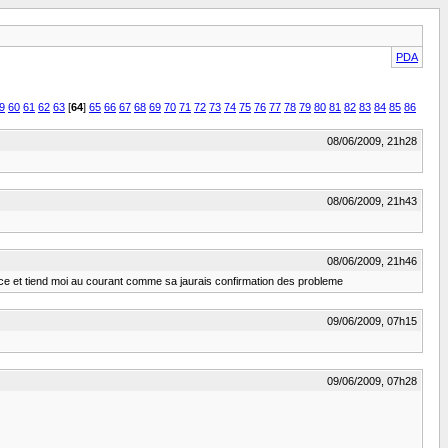
PDA
9
60
61
62
63
[
64
]
65
66
67
68
69
70
71
72
73
74
75
76
77
78
79
80
81
82
83
84
85
86
08/06/2009, 21h28
08/06/2009, 21h43
08/06/2009, 21h46
ance et tiend moi au courant comme sa jaurais confirmation des probleme
09/06/2009, 07h15
09/06/2009, 07h28