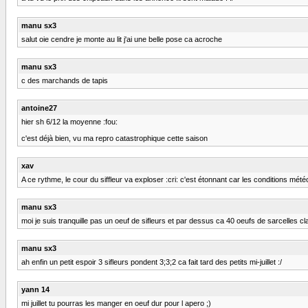
manu sx3
salut oie cendre je monte au lit j'ai une belle pose ca acroche
manu sx3
c des marchands de tapis
antoine27
hier sh 6/12 la moyenne :fou:
c'est déjà bien, vu ma repro catastrophique cette saison
xav
A ce rythme, le cour du siffleur va exploser :cri: c'est étonnant car les conditions météo 
manu sx3
moi je suis tranquille pas un oeuf de sifleurs et par dessus ca 40 oeufs de sarcelles clair
manu sx3
ah enfin un petit espoir 3 sifleurs pondent 3;3;2 ca fait tard des petits mi-juillet :/
yann 14
mi juillet tu pourras les manger en oeuf dur pour l apero ;)