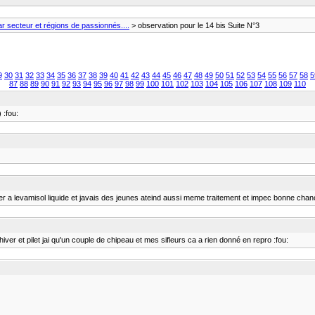
 secteur et régions de passionnés....
> observation pour le 14 bis Suite N°3
9
30
31
32
33
34
35
36
37
38
39
40
41
42
43
44
45
46
47
48
49
50
51
52
53
54
55
56
57
58
5
87
88
89
90
91
92
93
94
95
96
97
98
99
100
101
102
103
104
105
106
107
108
109
110
 :fou:
ger a levamisol liquide et javais des jeunes ateind aussi meme traitement et impec bonne ch
hiver et pilet jai qu'un couple de chipeau et mes sifleurs ca a rien donné en repro :fou: