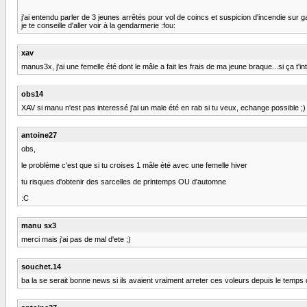
j'ai entendu parler de 3 jeunes arrêtés pour vol de coincs et suspicion d'incendie sur 
je te conseille d'aller voir à la gendarmerie :fou:
xav
manus3x, j'ai une femelle été dont le mâle a fait les frais de ma jeune braque...si ça t'
obs14
XAV si manu n'est pas interessé j'ai un male été en rab si tu veux, echange possible ;)
antoine27
obs,
le problème c'est que si tu croises 1 mâle été avec une femelle hiver
tu risques d'obtenir des sarcelles de printemps OU d'automne
:C
manu sx3
merci mais j'ai pas de mal d'ete ;)
souchet.14
ba la se serait bonne news si ils avaient vraiment arreter ces voleurs depuis le temps 