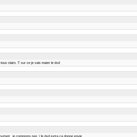
tous clairs :T sur ce je vais mater le dvd
ourtant , je comprens pas :/ le dvd extra ca donne envie