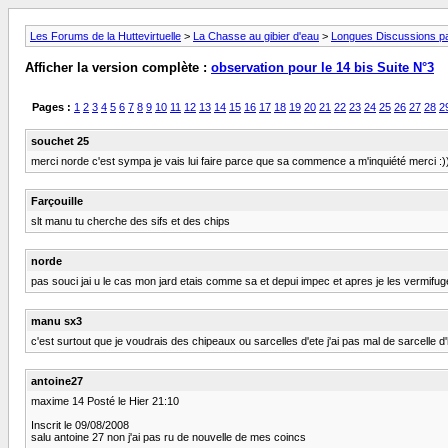
Les Forums de la Huttevirtuelle
>
La Chasse au gibier d'eau
>
Longues Discussions par
Afficher la version complète :
observation pour le 14 bis Suite N°3
Pages :
1
2
3
4
5
6
7
8
9
10
11
12
13
14
15
16
17
18
19
20
21
22
23
24
25
26
27
28
2
souchet 25
merci norde c'est sympa je vais lui faire parce que sa commence a m'inquiété merci :))
Farçouille
slt manu tu cherche des sifs et des chips
norde
pas souci jai u le cas mon jard etais comme sa et depui impec et apres je les vermifu
manu sx3
c'est surtout que je voudrais des chipeaux ou sarcelles d'ete j'ai pas mal de sarcelle d'
antoine27
maxime 14 Posté le Hier 21:10
Inscrit le 09/08/2008
salu antoine 27 non j'ai pas ru de nouvelle de mes coincs