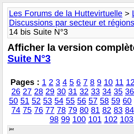
Les Forums de la Huttevirtuelle
>
Discussions par secteur et régions
14 bis Suite N°3
Afficher la version complèt
Suite N°3
Pages :
1
2
3
4
5
6
7
8
9
10
11
1
26
27
28
29
30
31
32
33
34
35
36
50
51
52
53
54
55
56
57
58
59
60
74
75
76
77
78
79
80
81
82
83
84
98
99
100
101
102
103
joz