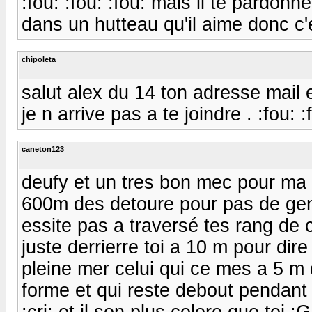
:fou: :fou: :fou: mais il te pardon
dans un hutteau qu'il aime donc c'est
chipoleta
salut alex du 14 ton adresse mail 
je n arrive pas a te joindre . :fou: :
caneton123
deufy et un tres bon mec pour ma p
600m des detoure pour pas de gene
essite pas a traversé tes rang de
juste derrierre toi a 10 m pour dire j
pleine mer celui qui ce mes a 5 m 
forme et qui reste debout pendant 
:cri: et il son plus colere que toi 