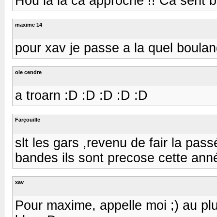
Hou la la ca approche !! Ca sent b
maxime 14
pour xav je passe a la quel boula
oie cendre
a troarn :D :D :D :D :D
Farçouille
slt les gars ,revenu de fair la pas
bandes ils sont precose cette ann
xav
Pour maxime, appelle moi ;) au plu