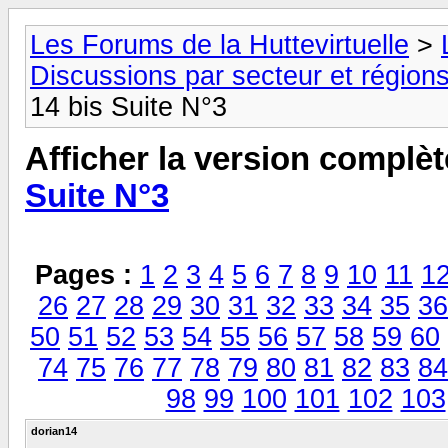
Les Forums de la Huttevirtuelle
>
Discussions par secteur et régions
14 bis Suite N°3
Afficher la version complèt
Suite N°3
Pages :
1
2
3
4
5
6
7
8
9
10
11
1
26
27
28
29
30
31
32
33
34
35
36
50
51
52
53
54
55
56
57
58
59
60
74
75
76
77
78
79
80
81
82
83
84
98
99
100
101
102
103
dorian14