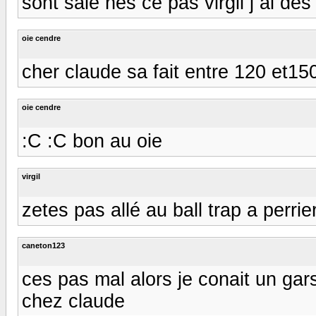
sont salé nes ce pas virgil j ai de
oie cendre
cher claude sa fait entre 120 et15
oie cendre
:C :C bon au oie
virgil
zetes pas allé au ball trap a perri
caneton123
ces pas mal alors je conait un gars
chez claude