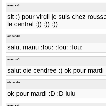
manu sx3
slt :) pour virgil je suis chez rous
le central :)) :)) :))
oie cendre
salut manu :fou: :fou: :fou:
manu sx3
salut oie cendrée ;) ok pour mardi
oie cendre
ok pour mardi :D :D lulu
manu sx3