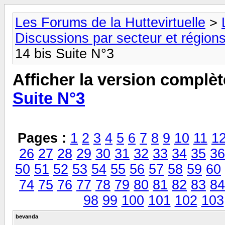
Les Forums de la Huttevirtuelle
>
Discussions par secteur et régions
14 bis Suite N°3
Afficher la version complèt
Suite N°3
Pages :
1
2
3
4
5
6
7
8
9
10
11
1
26
27
28
29
30
31
32
33
34
35
36
50
51
52
53
54
55
56
57
58
59
60
74
75
76
77
78
79
80
81
82
83
84
98
99
100
101
102
103
bevanda