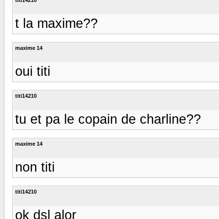
t la maxime??
maxime 14
oui titi
titi14210
tu et pa le copain de charline??
maxime 14
non titi
titi14210
ok dsl alor