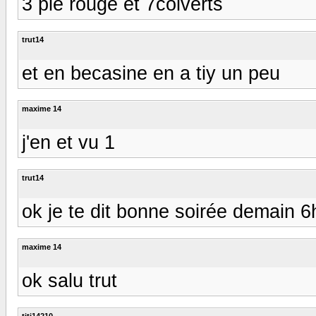
3 pie rouge et 7colverts
trut14
et en becasine en a tiy un peu
maxime 14
j'en et vu 1
trut14
ok je te dit bonne soirée demain 
maxime 14
ok salu trut
titi14210