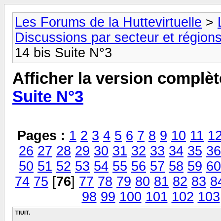
Les Forums de la Huttevirtuelle
>
Discussions par secteur et régions
14 bis Suite N°3
Afficher la version complèt
Suite N°3
Pages :
1
2
3
4
5
6
7
8
9
10
11
1
26
27
28
29
30
31
32
33
34
35
36
50
51
52
53
54
55
56
57
58
59
60
74
75
[
76
]
77
78
79
80
81
82
83
8
98
99
100
101
102
103
TIUIT.