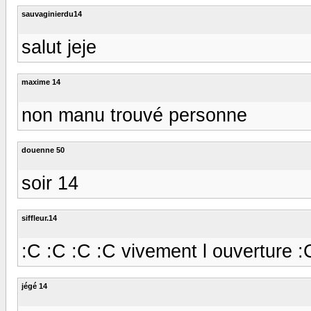
sauvaginierdu14
salut jeje
maxime 14
non manu trouvé personne
douenne 50
soir 14
siffleur.14
:C :C :C :C vivement l ouverture :
jégé 14