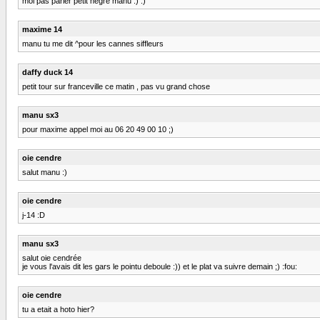
moi pas parler petit negre manu :) :)
maxime 14
manu tu me dit ^pour les cannes siffleurs
daffy duck 14
petit tour sur franceville ce matin , pas vu grand chose
manu sx3
pour maxime appel moi au 06 20 49 00 10 ;)
oie cendre
salut manu :)
oie cendre
j-14 :D
manu sx3
salut oie cendrée
je vous l'avais dit les gars le pointu deboule :)) et le plat va suivre demain ;) :fou:
oie cendre
tu a etait a hoto hier?