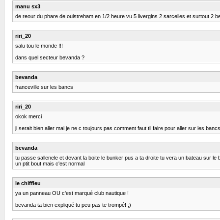
manu sx3
de reour du phare de ouistreham en 1/2 heure vu 5 livergins 2 sarcelles et surtout 2 b
riri_20
salu tou le monde !!!
dans quel secteur bevanda ?
bevanda
franceville sur les bancs
riri_20
okok merci
ji serait bien aller mai je ne c toujours pas comment faut til faire pour aller sur les banc
bevanda
tu passe sallenele et devant la boite le bunker pus a ta droite tu vera un bateau sur le 
un ptit bout mais c'est normal
le chiffleu
ya un panneau OU c'est marqué club nautique !
bevanda ta bien expliqué tu peu pas te trompé! ;)