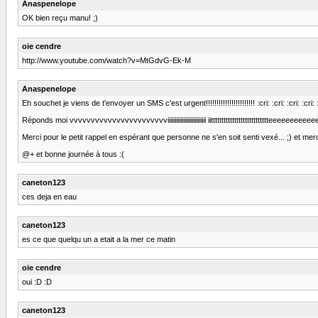
Anaspenelope
OK bien reçu manu! ;)
oie cendre
http://www.youtube.com/watch?v=MtGdvG-Ek-M
Anaspenelope
Eh souchet je viens de t'envoyer un SMS c'est urgent!!!!!!!!!!!!!!!!!!!!!!! :cri: :cri: :cri: :cri:
Réponds moi vvvvvvvvvvvvvvvvvvvvvvviiiiiiiiiiiiiiiiiiiiiiiiiii iittttttttttttttttttttttttttteeeeeeeeeeeeee!!!!!
Merci pour le petit rappel en espérant que personne ne s'en soit senti vexé... ;) et me
@+ et bonne journée à tous :(
caneton123
ces deja en eau
caneton123
es ce que quelqu un a etait a la mer ce matin
oie cendre
oui :D :D
caneton123