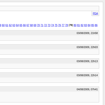
PDA
9
60
61
62
63
64
65
66
67
68
69
70
71
72
73
74
75
76
77
78
[
79
]
80
81
82
83
84
85
86
03/08/2009, 21h58
03/08/2009, 22h03
03/08/2009, 22h13
03/08/2009, 22h14
04/08/2009, 07h41