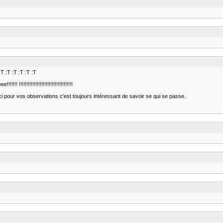
 :T :T :T :T :T :T
!! !!!!!!!!!!!!!!!!!!!!!!!!!!!!!!!!!!!!
rci pour vos observations c'est toujours intéressant de savoir se qui se passe.