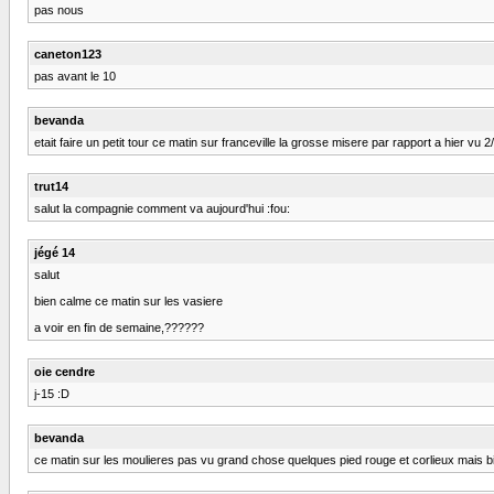
pas nous
caneton123
pas avant le 10
bevanda
etait faire un petit tour ce matin sur franceville la grosse misere par rapport a hier vu 
trut14
salut la compagnie comment va aujourd'hui :fou:
jégé 14
salut
bien calme ce matin sur les vasiere
a voir en fin de semaine,??????
oie cendre
j-15 :D
bevanda
ce matin sur les moulieres pas vu grand chose quelques pied rouge et corlieux mais b