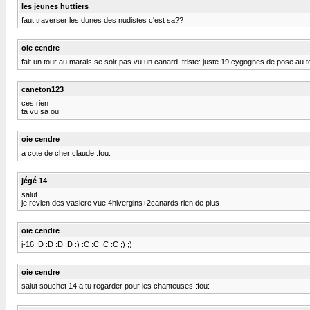
les jeunes huttiers
faut traverser les dunes des nudistes c'est sa??
oie cendre
fait un tour au marais se soir pas vu un canard :triste: juste 19 cygognes de pose au t
caneton123
ces rien
ta vu sa ou
oie cendre
a cote de cher claude :fou:
jégé 14
salut
je revien des vasiere vue 4hivergins+2canards rien de plus
oie cendre
j-16 :D :D :D :D :) :C :C :C :C ;) ;)
oie cendre
salut souchet 14 a tu regarder pour les chanteuses :fou: