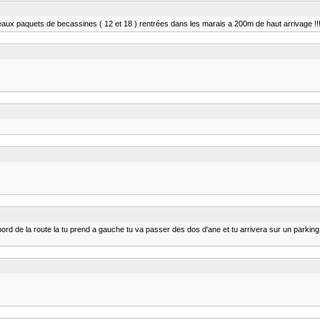
eaux paquets de becassines ( 12 et 18 ) rentrées dans les marais a 200m de haut arrivage !!!
s
bord de la route la tu prend a gauche tu va passer des dos d'ane et tu arrivera sur un parking a