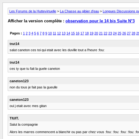
Les Forums de la Huttevirtuelle
>
La Chasse au gibier d'eau
>
Longues Discussions par
Afficher la version complète :
observation pour le 14 bis Suite N°3
Pages :
1
2
3
4
5
6
7
8
9
10
11
12
13
14
15
16
17
18
19
20
21
22
23
24
25
26
27
28
2
trut14
salut caneton ces toi qui etait avec les duville tout a l'heure :fou:
trut14
ces ty que tu fait la guele caneton
caneton123
non du tous je fait pas la gueulle
caneton123
oui j etait avec mes gitan
TIUIT.
Salut la compagnie
Alors les marres commencent a blanchir ou pas par chez vous :fou: :fou: :fou: :fou: :fo