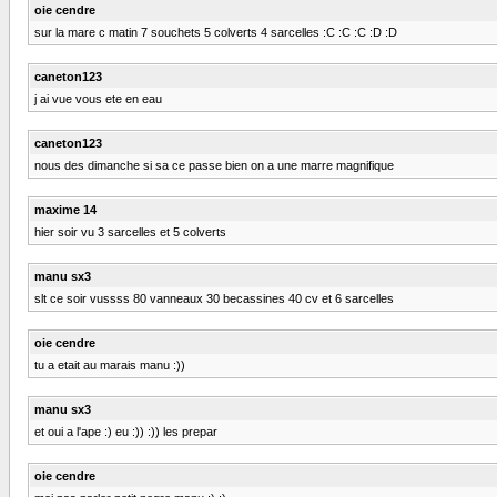
oie cendre
sur la mare c matin 7 souchets 5 colverts 4 sarcelles :C :C :C :D :D
caneton123
j ai vue vous ete en eau
caneton123
nous des dimanche si sa ce passe bien on a une marre magnifique
maxime 14
hier soir vu 3 sarcelles et 5 colverts
manu sx3
slt ce soir vussss 80 vanneaux 30 becassines 40 cv et 6 sarcelles
oie cendre
tu a etait au marais manu :))
manu sx3
et oui a l'ape :) eu :)) :)) les prepar
oie cendre