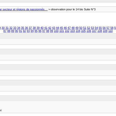
 secteur et régions de passionnés....
> observation pour le 14 bis Suite N°3
9
30
31
32
33
34
35
36
37
38
39
40
41
42
43
44
45
46
47
48
49
50
51
52
53
54
55
56
57
58
5
87
88
89
90
91
92
93
94
95
96
97
98
99
100
101
102
103
104
105
106
107
108
109
110
u: