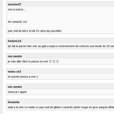
antoine27
non à noircir....
de canards :cri:
pas mal de bécs et de Cv ainsi qq sarcelles
frederic14
bjr fait la passe hier soir au gab a spdj vu enormement de colverts une boule de 10 sa
oie cendre
je vais aller faire la passe se soir :C :C :C
manu sx3
et sylvain pense a moi ;)
oie cendre
manu je t appel
bevanda
etait a la mer ce matin vu pas mal de gibiers canards pieds rouge en gros paquet affai