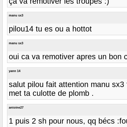
ça va remotiver les troupes :)
manu sx3
pilou14 tu es ou a hottot
manu sx3
oui ca va remotiver apres un bon c
yann 14
salut pilou fait attention manu sx3 t
met ta culotte de plomb .
antoine27
1 puis 2 sh pour nous, qq bécs :fo