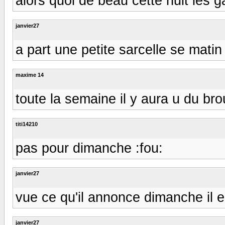
alors quoi de beau cette nuit les g
janvier27
a part une petite sarcelle se mati
maxime 14
toute la semaine il y aura u du brou
titi14210
pas pour dimanche :fou:
janvier27
vue ce qu'il annonce dimanche il e
janvier27