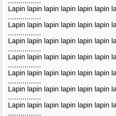
................
Lapin lapin lapin lapin lapin lapin lapin..
................
Lapin lapin lapin lapin lapin lapin lapin..
................
Lapin lapin lapin lapin lapin lapin lapin..
................
Lapin lapin lapin lapin lapin lapin lapin..
................
Lapin lapin lapin lapin lapin lapin lapin..
................
Lapin lapin lapin lapin lapin lapin lapin..
................
Lapin lapin lapin lapin lapin lapin lapin..
................