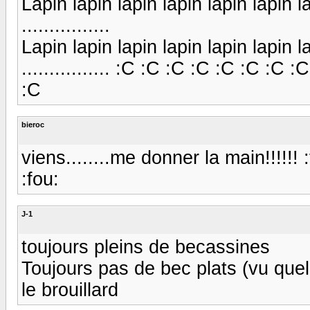
Lapin lapin lapin lapin lapin lapin lapin..
................
Lapin lapin lapin lapin lapin lapin lapin..
................ :C :C :C :C :C :C :C
:C
bieroc
viens........me donner la main!!!!!! :f
:fou:
J-1
toujours pleins de becassines
Toujours pas de bec plats (vu que
le brouillard