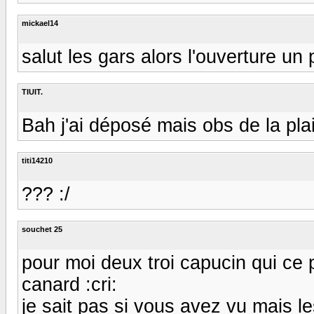
mickael14
salut les gars alors l'ouverture un 
TIUIT.
Bah j'ai déposé mais obs de la plaine
titi14210
??? :/
souchet 25
pour moi deux troi capucin qui ce
canard :cri:
je sait pas si vous avez vu mais les