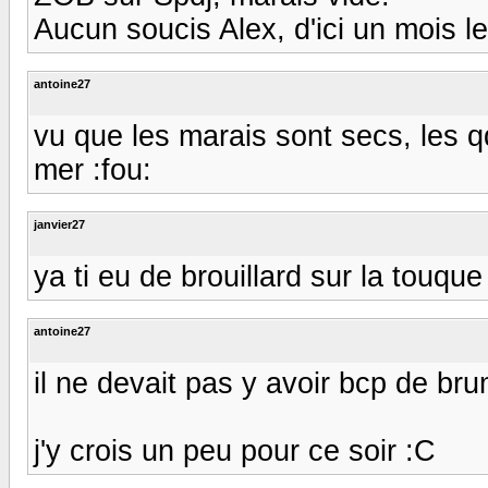
Aucun soucis Alex, d'ici un mois le
antoine27
vu que les marais sont secs, les 
mer :fou:
janvier27
ya ti eu de brouillard sur la touque
antoine27
il ne devait pas y avoir bcp de bru
j'y crois un peu pour ce soir :C