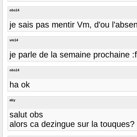
obs14
je sais pas mentir Vm, d'ou l'absen
vm14
je parle de la semaine prochaine :
obs14
ha ok
aby
salut obs
alors ca dezingue sur la touques?