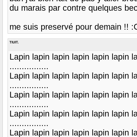
du marais par contre quelques be
me suis preservé pour demain !! :C
TIUIT.
Lapin lapin lapin lapin lapin lapin lapin..
................
Lapin lapin lapin lapin lapin lapin lapin..
................
Lapin lapin lapin lapin lapin lapin lapin..
................
Lapin lapin lapin lapin lapin lapin lapin..
................
Lapin lapin lapin lapin lapin lapin lapin..