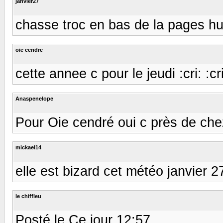
janvier27
chasse troc en bas de la pages hut
oie cendre
cette annee c pour le jeudi :cri: :cri
Anaspenelope
Pour Oie cendré oui c près de chez 
mickael14
elle est bizard cet météo janvier 27
le chiffleu
Posté le Ce jour 12:57