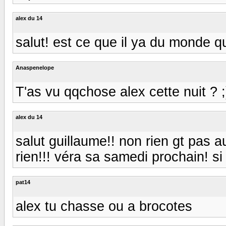
alex du 14
salut! est ce que il ya du monde 
Anaspenelope
T'as vu qqchose alex cette nuit ? ;
alex du 14
salut guillaume!! non rien gt pas a
rien!!! véra sa samedi prochain! si 
pat14
alex tu chasse ou a brocotes