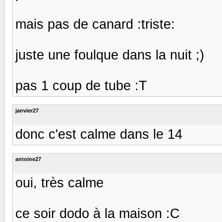
mais pas de canard :triste:
juste une foulque dans la nuit ;)
pas 1 coup de tube :T
janvier27
donc c'est calme dans le 14
antoine27
oui, très calme
ce soir dodo à la maison :C