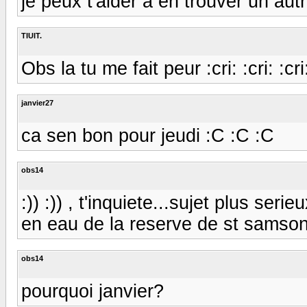
je peux t'aider à en trouver un autre
TIUIT.
Obs la tu me fait peur :cri: :cri: :cri: :cr
janvier27
ca sen bon pour jeudi :C :C :C
obs14
:)) :)) , t'inquiete...sujet plus se
en eau de la reserve de st samson??? :
obs14
pourquoi janvier?