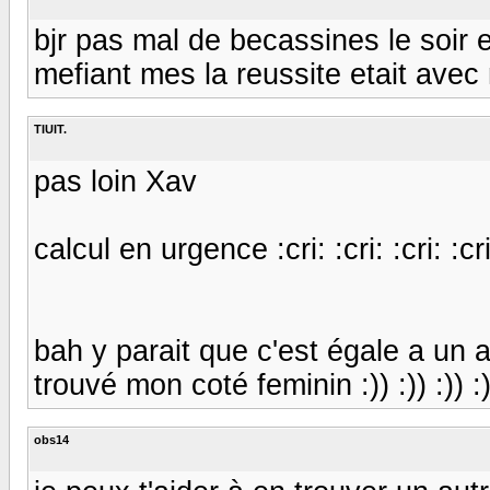
bjr pas mal de becassines le soir e
mefiant mes la reussite etait avec
TIUIT.
pas loin Xav
calcul en urgence :cri: :cri: :cri: :cri: 
bah y parait que c'est égale a un acc
trouvé mon coté feminin :)) :)) :)) :))
obs14