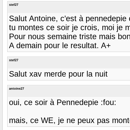
stef27
Salut Antoine, c'est à pennedepie q
tu montes ce soir je crois, moi je 
Pour nous semaine triste mais bon i
A demain pour le resultat. A+
stef27
Salut xav merde pour la nuit
antoine27
oui, ce soir à Pennedepie :fou:
mais, ce WE, je ne peux pas monté