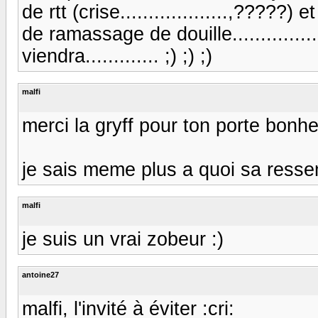
de rtt (crise...................,?????) 
de ramassage de douille..............
viendra............. ;) ;) ;)
malfi
merci la gryff pour ton porte bonh
je sais meme plus a quoi sa ressem
malfi
je suis un vrai zobeur :)
antoine27
malfi, l'invité à éviter :cri: