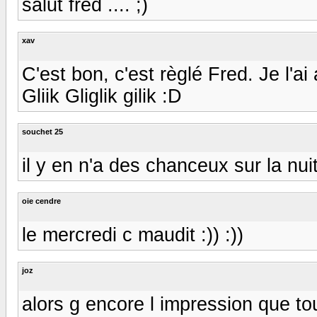
salut fred .... ;)
xav
C'est bon, c'est règlé Fred. Je l'ai
Gliik Gliglik gilik :D
souchet 25
il y en n'a des chanceux sur la nuit 
oie cendre
le mercredi c maudit :)) :))
joz
alors g encore l impression que to