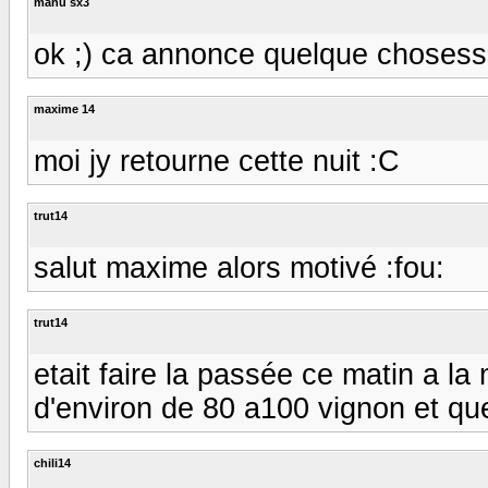
manu sx3
ok ;) ca annonce quelque chosessss
maxime 14
moi jy retourne cette nuit :C
trut14
salut maxime alors motivé :fou:
trut14
etait faire la passée ce matin a l
d'environ de 80 a100 vignon et qu
chili14