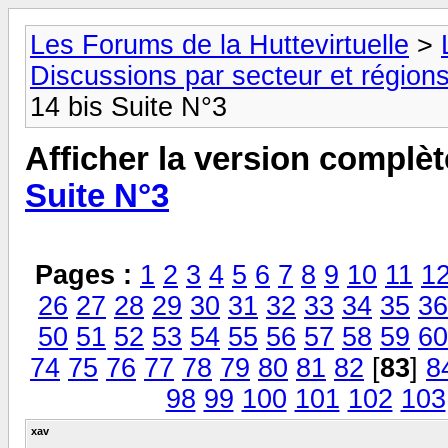
Les Forums de la Huttevirtuelle
>
Discussions par secteur et régions
14 bis Suite N°3
Afficher la version complèt
Suite N°3
Pages :
1
2
3
4
5
6
7
8
9
10
11
1
26
27
28
29
30
31
32
33
34
35
36
50
51
52
53
54
55
56
57
58
59
60
74
75
76
77
78
79
80
81
82
[
83
]
8
98
99
100
101
102
103
xav