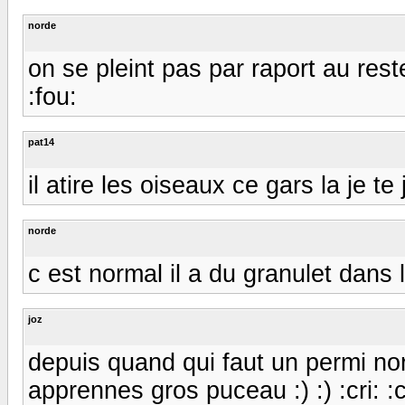
norde
on se pleint pas par raport au rest
:fou:
pat14
il atire les oiseaux ce gars la je te
norde
c est normal il a du granulet dans l
joz
depuis quand qui faut un permi nor
apprennes gros puceau :) :) :cri: :cri