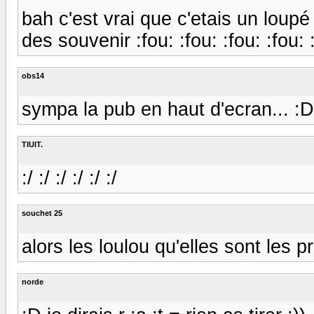
bah c'est vrai que c'etais un loupé ma
des souvenir :fou: :fou: :fou: :fou: 
obs14
sympa la pub en haut d'ecran... :D
TIUIT.
:/ :/ :/ :/ :/ :/
souchet 25
alors les loulou qu'elles sont les
norde