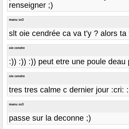
renseigner ;)
manu sx3
slt oie cendrée ca va t'y ? alors ta 
oie cendre
:)) :)) :)) peut etre une poule deau 
oie cendre
tres tres calme c dernier jour :cri: :c
manu sx3
passe sur la deconne ;)