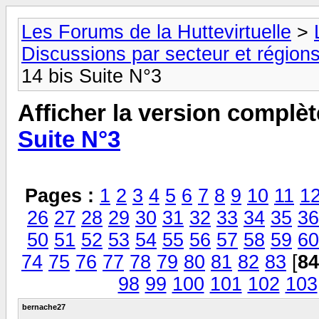
Les Forums de la Huttevirtuelle
>
Discussions par secteur et régions
14 bis Suite N°3
Afficher la version complèt
Suite N°3
Pages :
1
2
3
4
5
6
7
8
9
10
11
1
26
27
28
29
30
31
32
33
34
35
36
50
51
52
53
54
55
56
57
58
59
60
74
75
76
77
78
79
80
81
82
83
[
84
98
99
100
101
102
103
bernache27