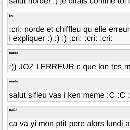
salut nordé! ;) je dirais comme toi d
joz
:cri: norde et chiffleu qu elle err
l expliquer :) :) :) :cri: :cri: :cri:
norde
:)) JOZ LERREUR c que lon tes mis
norde
salut sifleu vas i ken meme :C :C
pat14
ca va yi mon ptit pere alors lundi