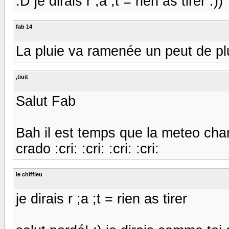
:D je dirais r ;a ;t = rien as tirer :))
fab 14
La pluie va ramenée un peut de p
,tiuit
Salut Fab
Bah il est temps que la meteo cha
crado :cri: :cri: :cri: :cri:
le chiffleu
je dirais r ;a ;t = rien as tirer