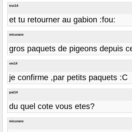
trut14
et tu retourner au gabion :fou:
micurane
gros paquets de pigeons depuis ce
vm14
je confirme ,par petits paquets :C
pat14
du quel cote vous etes?
micurane