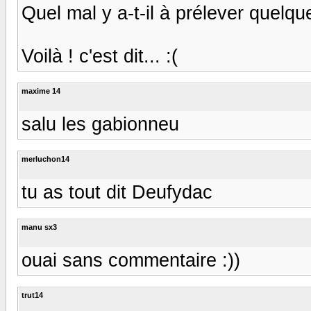
Quel mal y a-t-il à prélever quel
Voilà ! c'est dit... :(
maxime 14
salu les gabionneu
merluchon14
tu as tout dit Deufydac
manu sx3
ouai sans commentaire :))
trut14