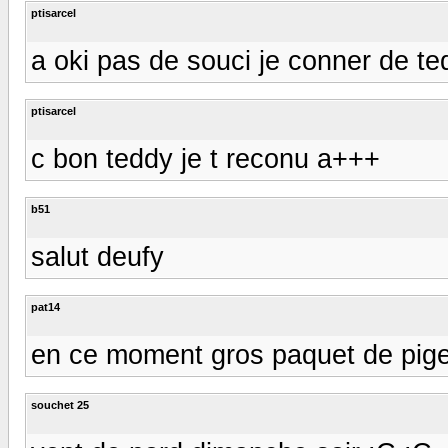
ptisarcel
a oki pas de souci je conner de t
ptisarcel
c bon teddy je t reconu a+++
b51
salut deufy
pat14
en ce moment gros paquet de pig
souchet 25