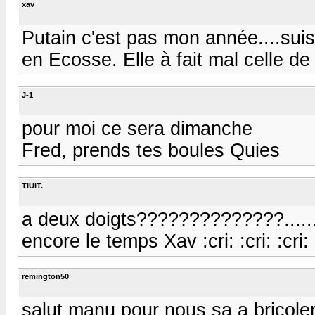
xav
Putain c'est pas mon année....suis
en Ecosse. Elle à fait mal celle de 
J-1
pour moi ce sera dimanche
Fred, prends tes boules Quies
TIUIT.
a deux doigts??????????????...............
encore le temps Xav :cri: :cri: :cri: :cri
remington50
salut manu pour nous sa a bricole