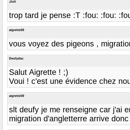
,tiuit
trop tard je pense :T :fou: :fou: :fo
aigrette59
vous voyez des pigeons , migration
Deufydac
Salut Aigrette ! ;)
Voui ! c'est une évidence chez nous
aigrette59
slt deufy je me renseigne car j'ai 
migration d'angletterre arrive don