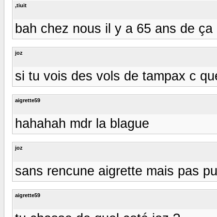
,tiuit
bah chez nous il y a 65 ans de ça dej
joz
si tu vois des vols de tampax c qu
aigrette59
hahahah mdr la blague
joz
sans rencune aigrette mais pas p
aigrette59