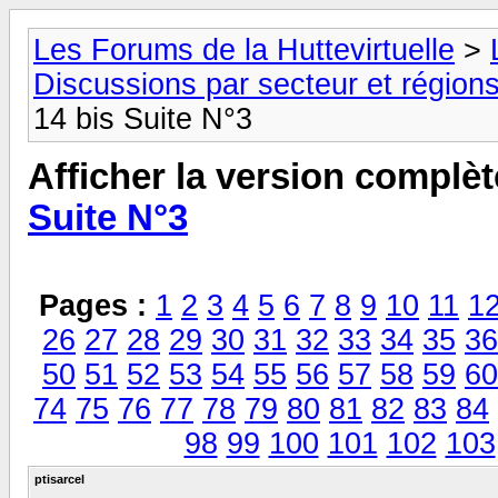
Les Forums de la Huttevirtuelle
>
Discussions par secteur et régions
14 bis Suite N°3
Afficher la version complèt
Suite N°3
Pages :
1
2
3
4
5
6
7
8
9
10
11
1
26
27
28
29
30
31
32
33
34
35
36
50
51
52
53
54
55
56
57
58
59
60
74
75
76
77
78
79
80
81
82
83
84
98
99
100
101
102
103
ptisarcel