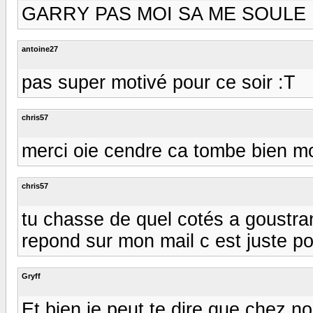
GARRY PAS MOI SA ME SOULE
antoine27
pas super motivé pour ce soir :T
chris57
merci oie cendre ca tombe bien mon
chris57
tu chasse de quel cotés a goustranv
repond sur mon mail c est juste pou
Gryff
Et bien je peut te dire que chez n