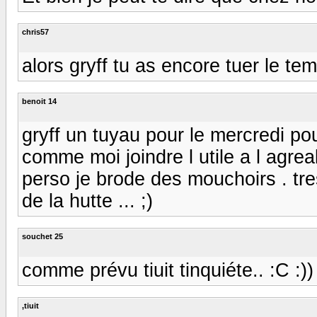
chris57
alors gryff tu as encore tuer le temps
benoit 14
gryff un tuyau pour le mercredi pour
comme moi joindre l utile a l agrea
perso je brode des mouchoirs . tre
de la hutte ... ;)
souchet 25
comme prévu tiuit tinquiéte.. :C :))
,tiuit