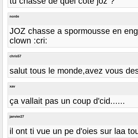
tu chasse de quel coté joz ?
norde
JOZ chasse a spormousse en englete
clown :cri:
chris57
salut tous le monde,avez vous des
xav
ça vallait pas un coup d'cid......
janvier27
il ont ti vue un pe d'oies sur laa t