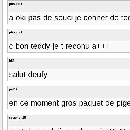
ptisarcel
a oki pas de souci je conner de t
ptisarcel
c bon teddy je t reconu a+++
b51
salut deufy
pat14
en ce moment gros paquet de pig
souchet 25