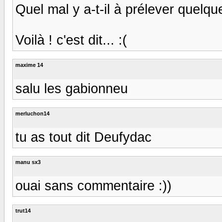
Quel mal y a-t-il à prélever quel
Voilà ! c'est dit... :(
maxime 14
salu les gabionneu
merluchon14
tu as tout dit Deufydac
manu sx3
ouai sans commentaire :))
trut14