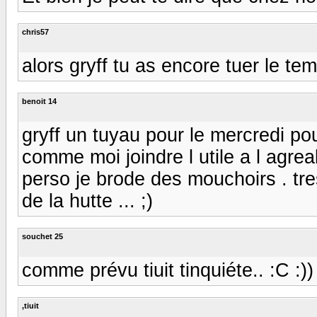
chris57
alors gryff tu as encore tuer le temps
benoit 14
gryff un tuyau pour le mercredi pour
comme moi joindre l utile a l agrea
perso je brode des mouchoirs . tre
de la hutte ... ;)
souchet 25
comme prévu tiuit tinquiéte.. :C :))
,tiuit