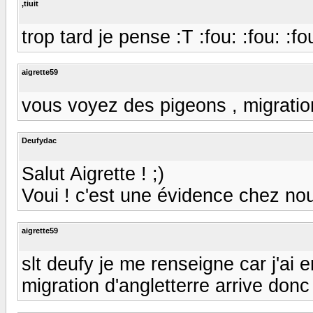
,tiuit
trop tard je pense :T :fou: :fou: :fo
aigrette59
vous voyez des pigeons , migration
Deufydac
Salut Aigrette ! ;)
Voui ! c'est une évidence chez nous
aigrette59
slt deufy je me renseigne car j'ai 
migration d'angletterre arrive don