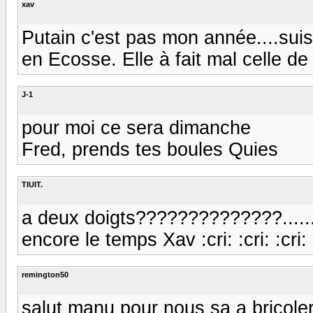
xav
Putain c'est pas mon année....suis
en Ecosse. Elle à fait mal celle de 
J-1
pour moi ce sera dimanche
Fred, prends tes boules Quies
TIUIT.
a deux doigts??????????????...............
encore le temps Xav :cri: :cri: :cri: :cri
remington50
salut manu pour nous sa a bricole