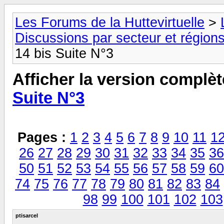
Les Forums de la Huttevirtuelle
>
Discussions par secteur et régions
14 bis Suite N°3
Afficher la version complèt
Suite N°3
Pages :
1
2
3
4
5
6
7
8
9
10
11
1
26
27
28
29
30
31
32
33
34
35
36
50
51
52
53
54
55
56
57
58
59
60
74
75
76
77
78
79
80
81
82
83
84
98
99
100
101
102
103
ptisarcel