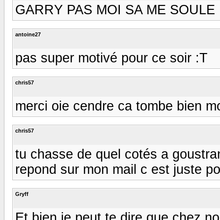
GARRY PAS MOI SA ME SOULE
antoine27
pas super motivé pour ce soir :T
chris57
merci oie cendre ca tombe bien mon
chris57
tu chasse de quel cotés a goustranv
repond sur mon mail c est juste pou
Gryff
Et bien je peut te dire que chez n