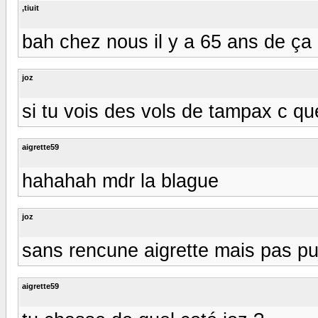
,tiuit
bah chez nous il y a 65 ans de ça dej
joz
si tu vois des vols de tampax c qu
aigrette59
hahahah mdr la blague
joz
sans rencune aigrette mais pas p
aigrette59