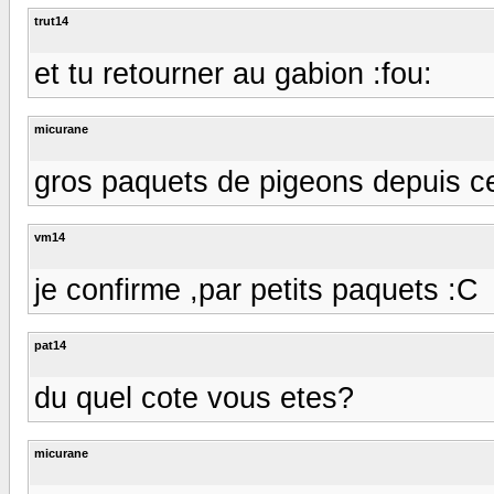
trut14
et tu retourner au gabion :fou:
micurane
gros paquets de pigeons depuis ce
vm14
je confirme ,par petits paquets :C
pat14
du quel cote vous etes?
micurane