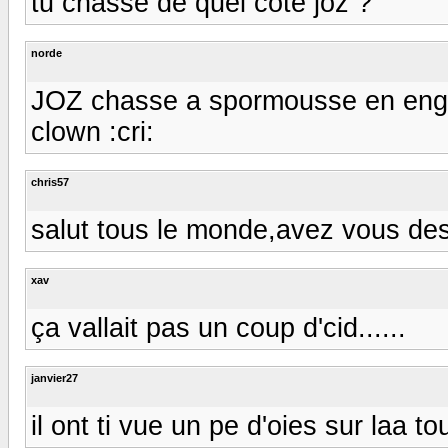
tu chasse de quel coté joz ?
norde
JOZ chasse a spormousse en englete
clown :cri:
chris57
salut tous le monde,avez vous des
xav
ça vallait pas un coup d'cid......
janvier27
il ont ti vue un pe d'oies sur laa t