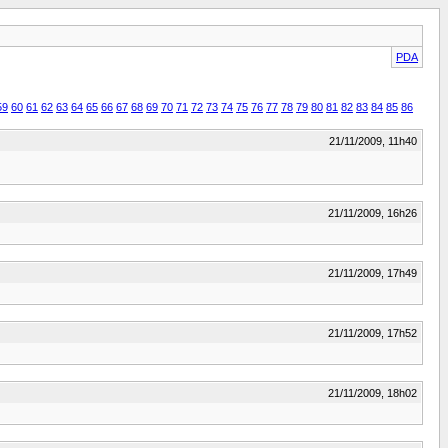
PDA
59
60
61
62
63
64
65
66
67
68
69
70
71
72
73
74
75
76
77
78
79
80
81
82
83
84
85
86
21/11/2009, 11h40
21/11/2009, 16h26
21/11/2009, 17h49
21/11/2009, 17h52
21/11/2009, 18h02