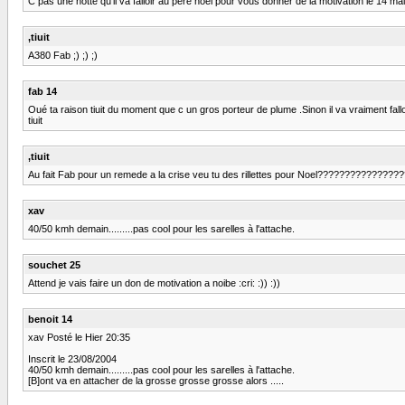
C pas une hotte qu'il va falloir au pére noél pour vous donner de la motivation le 14 m
,tiuit
A380 Fab ;) ;) ;)
fab 14
Oué ta raison tiuit du moment que c un gros porteur de plume .Sinon il va vraiment fall
tiuit
,tiuit
Au fait Fab pour un remede a la crise veu tu des rillettes pour Noel??????????????????
xav
40/50 kmh demain.........pas cool pour les sarelles à l'attache.
souchet 25
Attend je vais faire un don de motivation a noibe :cri: :)) :))
benoit 14
xav Posté le Hier 20:35
Inscrit le 23/08/2004
40/50 kmh demain.........pas cool pour les sarelles à l'attache.
[B]ont va en attacher de la grosse grosse grosse alors .....