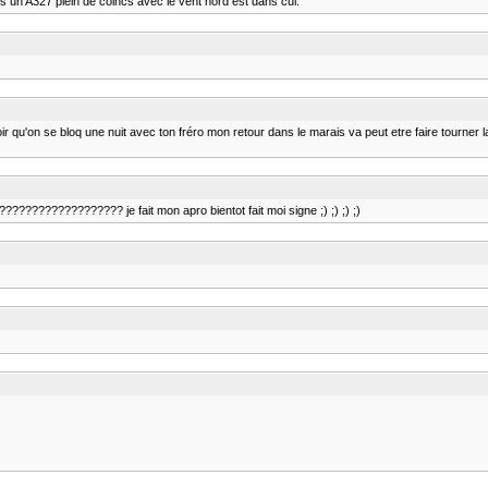
ais un A327 plein de coincs avec le vent nord est dans cul.
oir qu'on se bloq une nuit avec ton fréro mon retour dans le marais va peut etre faire tourner
????????????????? je fait mon apro bientot fait moi signe ;) ;) ;) ;)