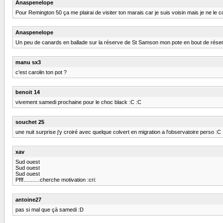
Anaspenelope
Pour Remington 50 ça me plairai de visiter ton marais car je suis voisin mais je ne le 
Anaspenelope
Un peu de canards en ballade sur la réserve de St Samson mon pote en bout de réserve 
manu sx3
c'est carolin ton pot ?
benoit 14
vivement samedi prochaine pour le choc black :C :C
souchet 25
une nuit surprise j'y croiré avec quelque colvert en migration a l'observatoire perso :C
xav
Sud ouest
Sud ouest
Sud ouest
Pfff...........cherche motivation :cri:
antoine27
pas si mal que çà samedi :D