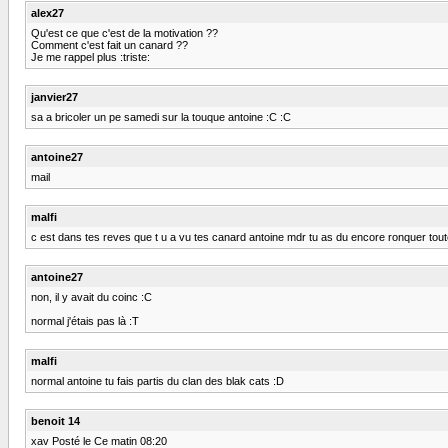
alex27
Qu'est ce que c'est de la motivation ??
Comment c'est fait un canard ??
Je me rappel plus :triste:
janvier27
sa a bricoler un pe samedi sur la touque antoine :C :C
antoine27
mail
malfi
c est dans tes reves que t u a vu tes canard antoine mdr tu as du encore ronquer toute
antoine27
non, il y avait du coinc :C
normal j'étais pas là :T
malfi
normal antoine tu fais partis du clan des blak cats :D
benoit 14
xav Posté le Ce matin 08:20