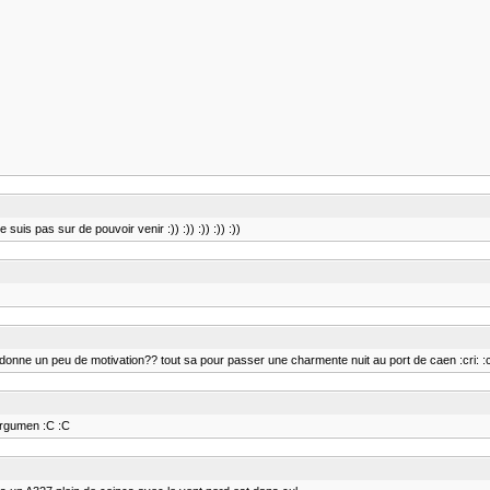
e suis pas sur de pouvoir venir :)) :)) :)) :)) :))
'en donne un peu de motivation?? tout sa pour passer une charmente nuit au port de caen :cri: :cr
nargumen :C :C