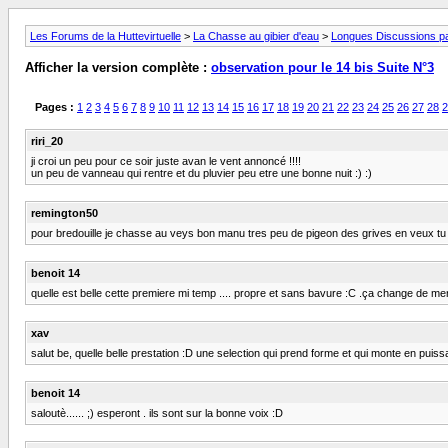
Les Forums de la Huttevirtuelle
>
La Chasse au gibier d'eau
>
Longues Discussions par
Afficher la version complète :
observation pour le 14 bis Suite N°3
Pages :
1
2
3
4
5
6
7
8
9
10
11
12
13
14
15
16
17
18
19
20
21
22
23
24
25
26
27
28
2
riri_20
ji croi un peu pour ce soir juste avan le vent annoncé !!!!
un peu de vanneau qui rentre et du pluvier peu etre une bonne nuit :) :)
remington50
pour bredouille je chasse au veys bon manu tres peu de pigeon des grives en veux tu
benoit 14
quelle est belle cette premiere mi temp .... propre et sans bavure :C .ça change de mer
xav
salut be, quelle belle prestation :D une selection qui prend forme et qui monte en puis
benoit 14
saloutè...... ;) esperont . ils sont sur la bonne voix :D