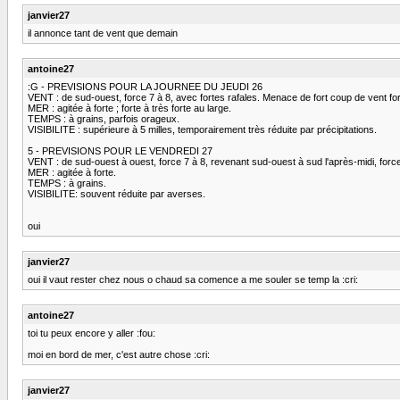
janvier27
il annonce tant de vent que demain
antoine27
:G - PREVISIONS POUR LA JOURNEE DU JEUDI 26
VENT : de sud-ouest, force 7 à 8, avec fortes rafales. Menace de fort coup de vent forc
MER : agitée à forte ; forte à très forte au large.
TEMPS : à grains, parfois orageux.
VISIBILITE : supérieure à 5 milles, temporairement très réduite par précipitations.
5 - PREVISIONS POUR LE VENDREDI 27
VENT : de sud-ouest à ouest, force 7 à 8, revenant sud-ouest à sud l'après-midi, force
MER : agitée à forte.
TEMPS : à grains.
VISIBILITE: souvent réduite par averses.
oui
janvier27
oui il vaut rester chez nous o chaud sa comence a me souler se temp la :cri:
antoine27
toi tu peux encore y aller :fou:
moi en bord de mer, c'est autre chose :cri:
janvier27