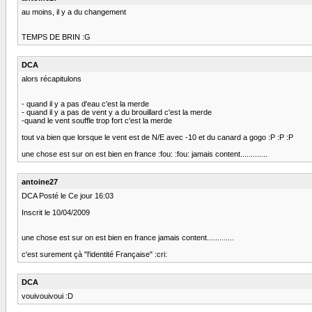
au moins, il y a du changement
TEMPS DE BRIN :G
DCA
alors récapitulons
- quand il y a pas d'eau c'est la merde
- quand il y a pas de vent y a du brouillard c'est la merde
-quand le vent souffle trop fort c'est la merde
tout va bien que lorsque le vent est de N/E avec -10 et du canard a gogo :P :P :P
une chose est sur on est bien en france :fou: :fou: jamais content.............
antoine27
DCA Posté le Ce jour 16:03
Inscrit le 10/04/2009
une chose est sur on est bien en france jamais content.............
c'est surement çà "l'identité Française" :cri:
DCA
vouivouivoui :D