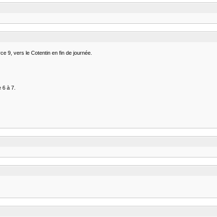
e 9, vers le Cotentin en fin de journée.
 6 à 7.