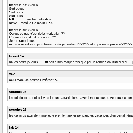
Inscrit le 23/08/2004
Sud ouest
Sud ouest
Sud ouest
Pfff...........cherche motivation
alex27 Posté le Ce matin 11:06
Inscrit le 30/08/2004
Qu'est ce que c'est de la motivation ??
Comment c'est fait un canard ??
Je me rappel plus
est si je m est mon plus beaux porte jarretelles ?????? celui que vous prefere ??????
benoit 14
ah les petits joueurs !!!!!!!!!! bon sinon moi je crois que j ai un rendez vousmercredi .... j
xav
celui avec les petites lumières? :C
souchet 25
le petit rigolo ce noibe il y a plus un canard alors sayer il monte plus tu veut que je t
souchet 25
les canards attendent noel et le premier janvier pendant les vacances d'un certain é
fab 14