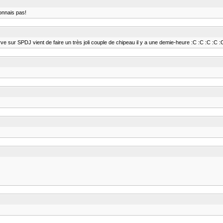
connais pas!
sur SPDJ vient de faire un très joli couple de chipeau il y a une demie-heure :C :C :C :C :