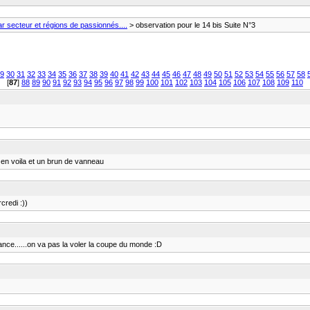
 secteur et régions de passionnés....
> observation pour le 14 bis Suite N°3
9
30
31
32
33
34
35
36
37
38
39
40
41
42
43
44
45
46
47
48
49
50
51
52
53
54
55
56
57
58
[
87
]
88
89
90
91
92
93
94
95
96
97
98
99
100
101
102
103
104
105
106
107
108
109
110
 en voila et un brun de vanneau
credi :))
sance......on va pas la voler la coupe du monde :D