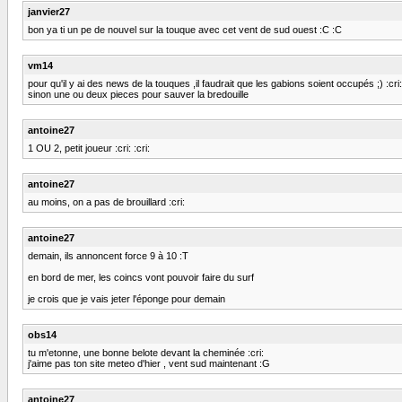
janvier27
bon ya ti un pe de nouvel sur la touque avec cet vent de sud ouest :C :C
vm14
pour qu'il y ai des news de la touques ,il faudrait que les gabions soient occupés ;) :cri: 
sinon une ou deux pieces pour sauver la bredouille
antoine27
1 OU 2, petit joueur :cri: :cri:
antoine27
au moins, on a pas de brouillard :cri:
antoine27
demain, ils annoncent force 9 à 10 :T
en bord de mer, les coincs vont pouvoir faire du surf
je crois que je vais jeter l'éponge pour demain
obs14
tu m'etonne, une bonne belote devant la cheminée :cri:
j'aime pas ton site meteo d'hier , vent sud maintenant :G
antoine27