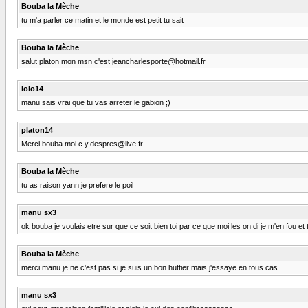
Bouba la Mèche
tu m'a parler ce matin et le monde est petit tu sait
Bouba la Mèche
salut platon mon msn c'est jeancharlesporte@hotmail.fr
lolo14
manu sais vrai que tu vas arreter le gabion ;)
platon14
Merci bouba moi c y.despres@live.fr
Bouba la Mèche
tu as raison yann je prefere le poil
manu sx3
ok bouba je voulais etre sur que ce soit bien toi par ce que moi les on di je m'en fou et t
Bouba la Mèche
merci manu je ne c'est pas si je suis un bon huttier mais j'essaye en tous cas
manu sx3