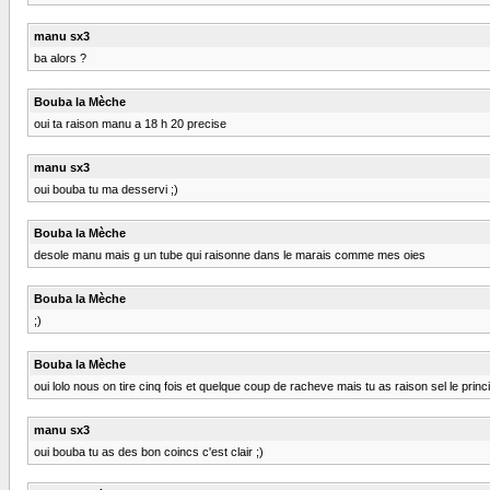
manu sx3
ba alors ?
Bouba la Mèche
oui ta raison manu a 18 h 20 precise
manu sx3
oui bouba tu ma desservi ;)
Bouba la Mèche
desole manu mais g un tube qui raisonne dans le marais comme mes oies
Bouba la Mèche
;)
Bouba la Mèche
oui lolo nous on tire cinq fois et quelque coup de racheve mais tu as raison sel le pri
manu sx3
oui bouba tu as des bon coincs c'est clair ;)