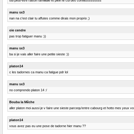
oui peut-etre raison familliale et plein le cul des conflitsssssssss
manu sx3
nan na c'est clair tu affutes comme dirais mon proprio ;)
oie cendre
pas trop fatiguer manu :))
manu sx3
ba si je vais aller faire une petite sieste :))
platon14
c les tadornes ca manu ca fatigue pdr lol
manu sx3
no comprendo platon 14 :/
Bouba la Mèche
aller platon moi aussi je v faire une sieste parcequ'entre cabourg et hotto mes yeux vo
platon14
vous avez pas eu une pose de tadorne hier manu ??