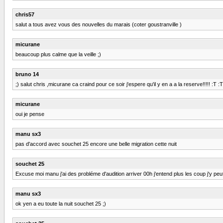
chris57
salut a tous avez vous des nouvelles du marais (coter goustranville )
micurane
beaucoup plus calme que la veille ;)
bruno 14
;) salut chris ,micurane ca craind pour ce soir j'espere qu'il y en a a la reserve!!!!! :T :T
micurane
oui je pense
manu sx3
pas d'accord avec souchet 25 encore une belle migration cette nuit
souchet 25
Excuse moi manu j'ai des probléme d'audition arriver 00h j'entend plus les coup j'y peut 
manu sx3
ok yen a eu toute la nuit souchet 25 ;)