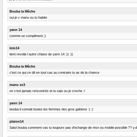
Bouba la Mèche
oui je c manu ou tu habite
yann 14
comme un compliment ;)
lolo14
tient revoila l autre chiase de yann 14 :)) :))
Bouba la Mèche
c'est ce qui ce dit en tout cas au contraire tu as de la chance
manu sx3
on c'est jamais rencontrés et tu sais ou je creche :/
yann 14
bouba il connait toutes les femmes des gros gabions :) :)
platon14
Salut bouba comment vas tu toujours pas d'echange de msn ou mobile possible ?? y.