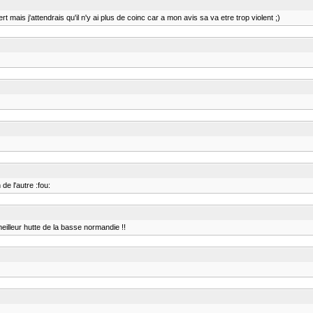
cert mais j'attendrais qu'il n'y ai plus de coinc car a mon avis sa va etre trop violent ;)
de l'autre :fou:
eilleur hutte de la basse normandie !!