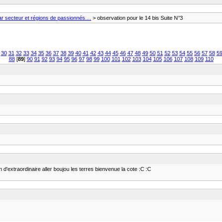
 secteur et régions de passionnés....
> observation pour le 14 bis Suite N°3
30
31
32
33
34
35
36
37
38
39
40
41
42
43
44
45
46
47
48
49
50
51
52
53
54
55
56
57
58
5
88
[
89
]
90
91
92
93
94
95
96
97
98
99
100
101
102
103
104
105
106
107
108
109
110
'extraordinaire aller boujou les terres bienvenue la cote :C :C