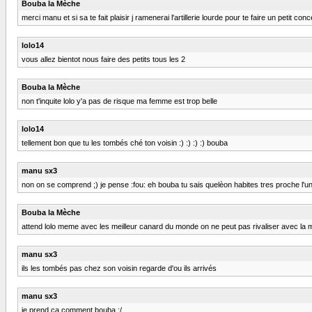
Bouba la Mèche
merci manu et si sa te fait plaisir j ramenerai l'artillerie lourde pour te faire un petit con
lolo14
vous allez bientot nous faire des petits tous les 2
Bouba la Mèche
non t'inquite lolo y'a pas de risque ma femme est trop belle
lolo14
tellement bon que tu les tombés ché ton voisin :) :) :) :) bouba
manu sx3
non on se comprend ;) je pense :fou: eh bouba tu sais quelèon habites tres proche l'un 
Bouba la Mèche
attend lolo meme avec les meilleur canard du monde on ne peut pas rivaliser avec la m
manu sx3
ils les tombés pas chez son voisin regarde d'ou ils arrivés
manu sx3
je prend ca comment bouba :/