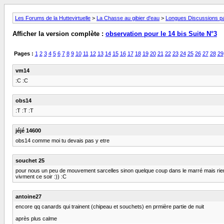
Les Forums de la Huttevirtuelle
>
La Chasse au gibier d'eau
>
Longues Discussions par
Afficher la version complète :
observation pour le 14 bis Suite N°3
Pages :
1
2
3
4
5
6
7
8
9
10
11
12
13
14
15
16
17
18
19
20
21
22
23
24
25
26
27
28
29
vm14
:C :C
obs14
:T :T :T
jéjé 14600
obs14 comme moi tu devais pas y etre
souchet 25
pour nous un peu de mouvement sarcelles sinon quelque coup dans le marré mais rien d
vivment ce soir :)) :C
antoine27
encore qq canards qui trainent (chipeau et souchets) en prmière partie de nuit
après plus calme