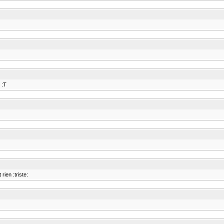
 :T
rien :triste: