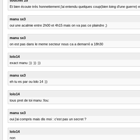
souchet 25
Et bien écoute trés honnettement j'ai entendu quelques coup(bien loing d'une guerre) en 
manu sx3
oui une acalmie entre 2h00 et 4h15 mais on va pas ce plaindre ;)
manu sx3
on est pas dans le meme secteur nous ca a demarré a 18h30
lolo14
exact manu :)) :)) :))
manu sx3
eh tu es par ou lolo 14 :))
lolo14
tous pret de toi manu :fou:
manu sx3
oui j'ai compris mais dis moi : c'est pas un secret ?
lolo14
non