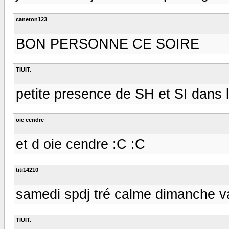
caneton123
BON PERSONNE CE SOIRE
TIUIT.
petite presence de SH et SI dans 
oie cendre
et d oie cendre :C :C
titi14210
samedi spdj tré calme dimanche va
TIUIT.