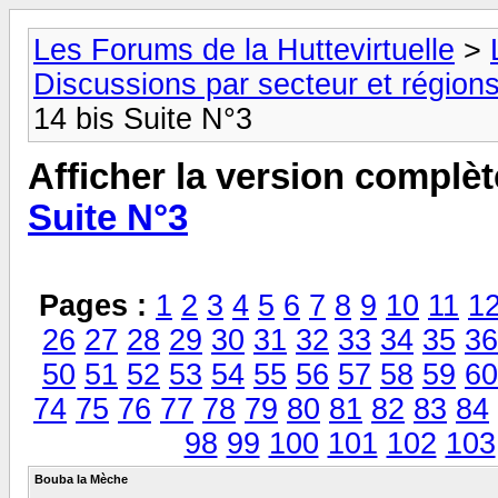
Les Forums de la Huttevirtuelle
>
Discussions par secteur et régions
14 bis Suite N°3
Afficher la version complèt
Suite N°3
Pages :
1
2
3
4
5
6
7
8
9
10
11
1
26
27
28
29
30
31
32
33
34
35
36
50
51
52
53
54
55
56
57
58
59
60
74
75
76
77
78
79
80
81
82
83
84
98
99
100
101
102
103
Bouba la Mèche