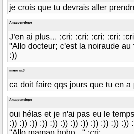
je crois que tu devrais aller prendr
Anaspenelope
J'en ai plus... :cri: :cri: :cri: :cri: :cri
"Allo docteur; c'est la noiraude au télé
:))
manu sx3
ca doit faire qqs jours que tu en a pl
Anaspenelope
oui hélas et je n'ai pas eu le temps d'
:)) :)) :)) :)) :)) :)) :)) :)) :)) :)) :)) :)) :
"Allo maman bobo..." :cri: