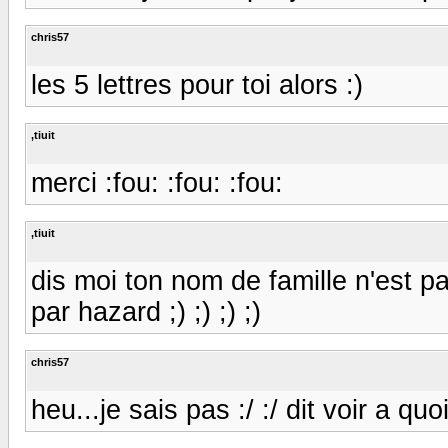
chris57
les 5 lettres pour toi alors :)
,tiuit
merci :fou: :fou: :fou:
,tiuit
dis moi ton nom de famille n'est p
par hazard ;) ;) ;) ;)
chris57
heu...je sais pas :/ :/ dit voir a qu