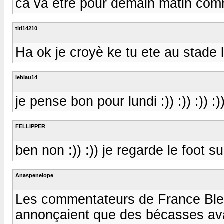
ca va etre pour demain matin comm
titi14210
Ha ok je croyè ke tu ete au stade l
lebiau14
je pense bon pour lundi :)) :)) :)) :)
FELLIPPER
ben non :)) :)) je regarde le foot sur
Anaspenelope
Les commentateurs de France Bleu
annonçaient que des bécasses ava