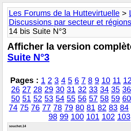
Les Forums de la Huttevirtuelle
>
Discussions par secteur et régions
14 bis Suite N°3
Afficher la version complèt
Suite N°3
Pages :
1
2
3
4
5
6
7
8
9
10
11
1
26
27
28
29
30
31
32
33
34
35
36
50
51
52
53
54
55
56
57
58
59
60
74
75
76
77
78
79
80
81
82
83
84
98
99
100
101
102
103
souchet.14