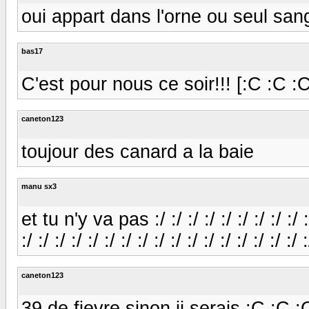
oui appart dans l'orne ou seul sang
bas17
C'est pour nous ce soir!!! [:C :C :C
caneton123
toujour des canard a la baie
manu sx3
et tu n'y va pas :/ :/ :/ :/ :/ :/ :/ :/ :/ :/ :
:/ :/ :/ :/ :/ :/ :/ :/ :/ :/ :/ :/ :/ :/ :/ :/ :/ :
caneton123
39 de fievre sinon ji serais :C :C :