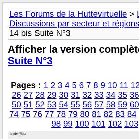
Les Forums de la Huttevirtuelle
>
Discussions par secteur et régions
14 bis Suite N°3
Afficher la version complèt
Suite N°3
Pages :
1
2
3
4
5
6
7
8
9
10
11
1
26
27
28
29
30
31
32
33
34
35
36
50
51
52
53
54
55
56
57
58
59
60
74
75
76
77
78
79
80
81
82
83
84
98
99
100
101
102
103
le chiffleu