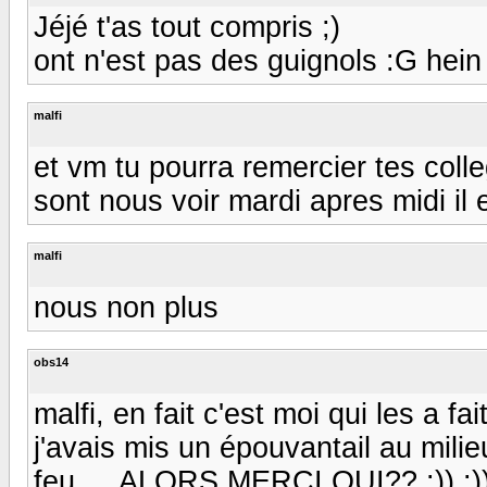
Jéjé t'as tout compris ;)
ont n'est pas des guignols :G hein
malfi
et vm tu pourra remercier tes coll
sont nous voir mardi apres midi il
malfi
nous non plus
obs14
malfi, en fait c'est moi qui les a fa
j'avais mis un épouvantail au milie
feu.....ALORS MERCI QUI?? :)) :))