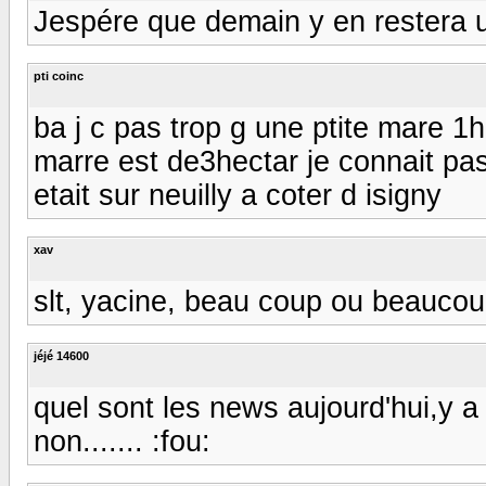
Jespére que demain y en restera 
pti coinc
ba j c pas trop g une ptite mare 
marre est de3hectar je connait pa
etait sur neuilly a coter d isigny
xav
slt, yacine, beau coup ou beauco
jéjé 14600
quel sont les news aujourd'hui,y 
non....... :fou: