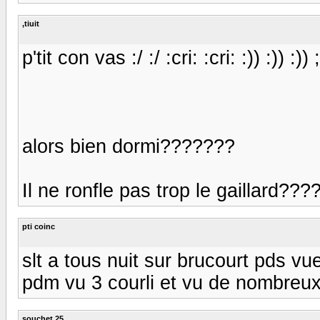
,tiuit
p'tit con vas :/ :/ :cri: :cri: :)) :)) :)) ;
alors bien dormi???????
Il ne ronfle pas trop le gaillard?????
pti coinc
slt a tous nuit sur brucourt pds v
pdm vu 3 courli et vu de nombreux
souchet 25