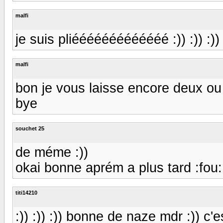
malfi
je suis pliééééééééééééé :)) :)) :))
malfi
bon je vous laisse encore deux ou t
bye
souchet 25
de méme :))
okai bonne aprém a plus tard :fou: 
titi14210
:)) :)) :)) bonne de naze mdr :)) c'e