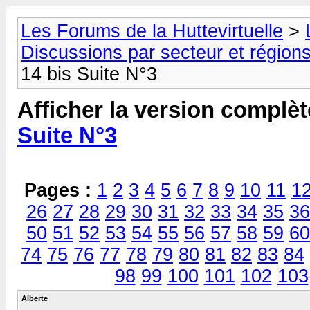
Les Forums de la Huttevirtuelle
>
Discussions par secteur et régions
14 bis Suite N°3
Afficher la version complèt
Suite N°3
Pages :
1
2
3
4
5
6
7
8
9
10
11
1
26
27
28
29
30
31
32
33
34
35
36
50
51
52
53
54
55
56
57
58
59
60
74
75
76
77
78
79
80
81
82
83
84
98
99
100
101
102
103
Alberte