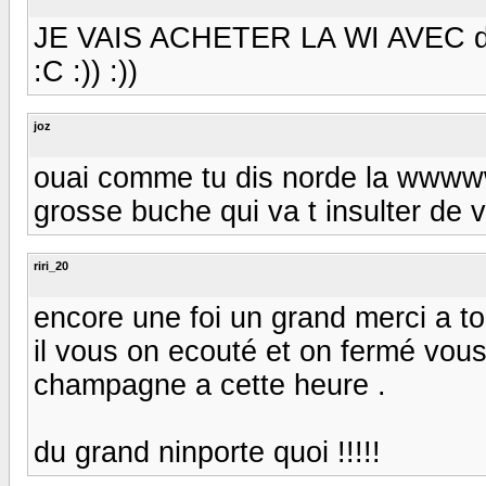
JE VAIS ACHETER LA WI AVEC duck 
:C :)) :))
joz
ouai comme tu dis norde la wwwwwwi
grosse buche qui va t insulter de 
riri_20
encore une foi un grand merci a tou
il vous on ecouté et on fermé vou
champagne a cette heure .
du grand ninporte quoi !!!!!