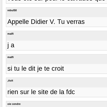
rebul50
Appelle Didier V. Tu verras
malfi
j a
malfi
si tu le dit je te croit
,tiuit
rien sur le site de la fdc
oie cendre