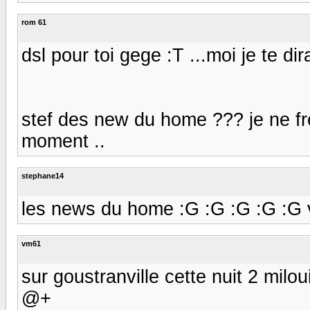
rom 61
dsl pour toi gege :T ...moi je te d
stef des new du home ??? je ne fr
moment ..
stephane14
les news du home :G :G :G :G :G voil
vm61
sur goustranville cette nuit 2 milo
@+