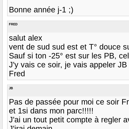
Bonne année j-1 ;)
FRED
salut alex
vent de sud sud est et T° douce su
Sauf si ton -25° est sur les PB, c
J'y vais ce soir, je vais appeler JB q
Fred
JB
Pas de passée pour moi ce soir F
et 1si dans mon parc!!!!!
J'ai un tout petit compte à regler 
J'irai demain .