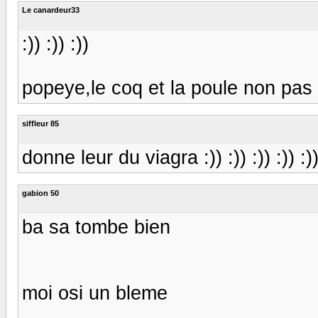
Le canardeur33
:)) :)) :))
popeye,le coq et la poule non pas 
siffleur 85
donne leur du viagra :)) :)) :)) :)) :)) :
gabion 50
ba sa tombe bien
moi osi un bleme