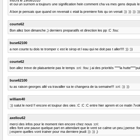
Inscrit le 19/08/2010
et oui un surnom a toujours une signification hein comment cha va mes gens depuis le
A bon je pensais que quand on revenait c etait la premiere fois qu on venait :)) :)) :)) :)) 
courte62
Bon allez bon dimanche ;) derniers preparatifs et direction les pp :C :fou:
buse62100
a non courte tu dois te tromper c est le sirop et l eau qui ne doit pas t aller!!!! :)) :))
courte62
bon allez treve de plaisanterie pas le temps :cri: :fou: j ai des priorités """"la hutte""""
buse62100
tu as raison georges allé va travailler sa te changera de ta semaine!!! :cri: :)) :))
william40
:)) salut le nord !! encore et toujour des oies :C :C :C entre hier aprem et ce matin 7v
axellou62
merci des infos pour le moment rien encore chez nous :cri:
elles font une pause quelque part en attendant que le vent se calme un peu j pense :fo
j espere quelles vont trainer pour ma derniere jeudi :)) :)) ;)