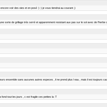
per encore voir des oies et en posé :) :) je vous tiendrai au courant ;)
une sorte de grillage très serré et apparemment resistant aux pas sur le sol avec de l'herbe qu
es siffleurs ensemble sans aucunes autres especes , il ne prend plus l eau , mais il est toujours ca
ond tout les jours , c est fragile ces petites la :T