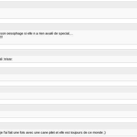
son oesophage si elle n a rien avalé de special....
!!!
 :triste:
 l'ai fait une fois avec une cane pilet et elle est toujours de ce monde ;)