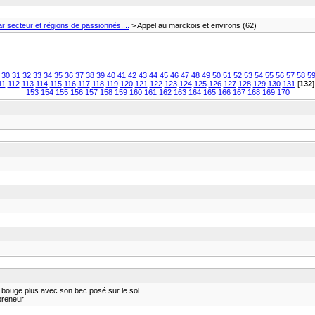
 secteur et régions de passionnés....
> Appel au marckois et environs (62)
30
31
32
33
34
35
36
37
38
39
40
41
42
43
44
45
46
47
48
49
50
51
52
53
54
55
56
57
58
5
11
112
113
114
115
116
117
118
119
120
121
122
123
124
125
126
127
128
129
130
131
[
132
153
154
155
156
157
158
159
160
161
162
163
164
165
166
167
168
169
170
e bouge plus avec son bec posé sur le sol
 preneur