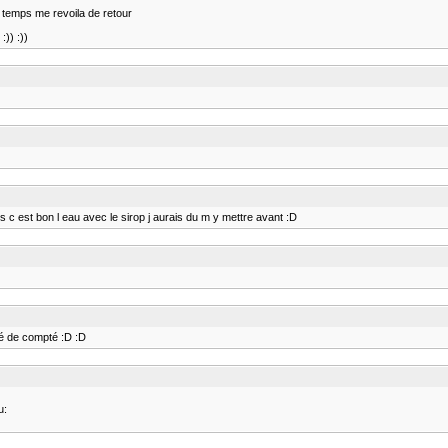
 temps me revoila de retour
:)) :))
puis c est bon l eau avec le sirop j aurais du m y mettre avant :D
olé de compté :D :D
u: