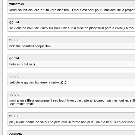
william40
Jeudi sa fait loin :cri: :cri: tu vera bien teh :D moi c'est parti pour 2nuit desuite là j'es
gg624
Je viens de voir une vidéo sur you tube sur la mise en place d'un parc à coinc,il a mis 
tiululu
hélo the beautiful people :fou:
gg624
hello à toi tiululu ;)
tiululu
salouté le gg des hutteaux a sable :)) :))
tiululu
moi j ai un siffleur qui prenait l eau tout l hiver , j ai traité a l ivomec , pis mis tout l
:cri: :triste: :triste:
tiululu
pis j ai une canne de sh qui ne pete plus la forme non plus , on n a beau s en occuper a f
coink94