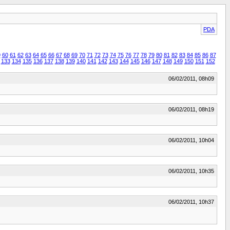
PDA
9
60
61
62
63
64
65
66
67
68
69
70
71
72
73
74
75
76
77
78
79
80
81
82
83
84
85
86
87
]
133
134
135
136
137
138
139
140
141
142
143
144
145
146
147
148
149
150
151
152
06/02/2011, 08h09
06/02/2011, 08h19
06/02/2011, 10h04
06/02/2011, 10h35
06/02/2011, 10h37