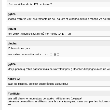
c'est un siffleur de la LPO peut-etre ?
gg624
J'viens d'aller la voir ,elle remonte un peu sa tete et je pense qu'elle a mangé y'a de l'al
tiululu
non coink , sinon je l aurais tué moi meme :D :D :)) :))
pincha
:D bonsoir les gars
trés calme cette nuit aussi :cri: :cri: :)) :)) :))
gg624
Moi je pense qu'elles passent mais ne s'arretent pas ;) Décoller d'espagne avec un vent d
hobby 62
salut les biloutes, gg c'est quelle équipe aujourd'hui
l\'artificier
suis allé chercher mon tabac cet après midi à furnes (belgique)
présence de morillons et siffleurs dans le canal éponyme.. sans compter les foulques qui 
arti