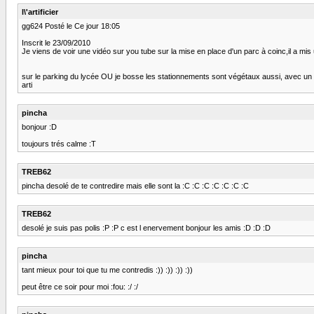
l\'artificier
gg624 Posté le Ce jour 18:05
Inscrit le 23/09/2010
Je viens de voir une vidéo sur you tube sur la mise en place d'un parc à coinc,il a mis
sur le parking du lycée OU je bosse les stationnements sont végétaux aussi, avec un tr
arti
pincha
bonjour :D
toujours trés calme :T
TREB62
pincha desolé de te contredire mais elle sont la :C :C :C :C :C :C :C
TREB62
desolé je suis pas polis :P :P c est l enervement bonjour les amis :D :D :D
pincha
tant mieux pour toi que tu me contredis :)) :)) :)) :))
peut être ce soir pour moi :fou: :/ :/