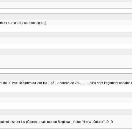
iment sur le sol,c'est bon signe ;)
e 90 voir 100 km/h,ca leur fait 10 à 12 heures de vol............elles sont largement capable d
noircissent les pâtures.. mais tout en Belgique... l'effet "rien a déclarer" :D :D