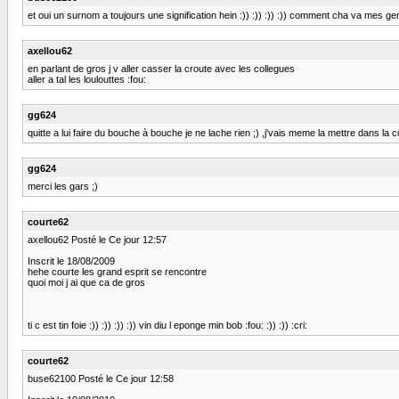
et oui un surnom a toujours une signification hein :)) :)) :)) :)) comment cha va mes g
axellou62
en parlant de gros j v aller casser la croute avec les collegues
aller a tal les loulouttes :fou:
gg624
quitte a lui faire du bouche à bouche je ne lache rien ;) ,j'vais meme la mettre dans la cu
gg624
merci les gars ;)
courte62
axellou62 Posté le Ce jour 12:57
Inscrit le 18/08/2009
hehe courte les grand esprit se rencontre
quoi moi j ai que ca de gros
ti c est tin foie :)) :)) :)) :)) vin diu l eponge min bob :fou: :)) :)) :cri:
courte62
buse62100 Posté le Ce jour 12:58