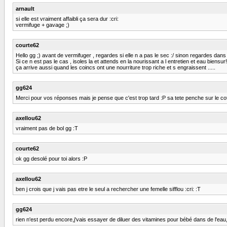
arnault
si elle est vraiment affaibli ça sera dur :cri:
vermifuge + gavage ;)
courte62
Hello gg ;) avant de vermifuger , regardes si elle n a pas le sec :/ sinon regardes dans 
Si ce n est pas le cas , isoles la et attends en la nourissant a l entretien et eau biensur!
ça arrive aussi quand les coincs ont une nourriture trop riche et s engraissent .....
gg624
Merci pour vos réponses mais je pense que c'est trop tard :P sa tete penche sur le coté
axellou62
vraiment pas de bol gg :T
courte62
ok gg desolé pour toi alors :P
axellou62
ben j crois que j vais pas etre le seul a rechercher une femelle sifflou :cri: :T
gg624
rien n'est perdu encore,j'vais essayer de diluer des vitamines pour bébé dans de l'eau,je