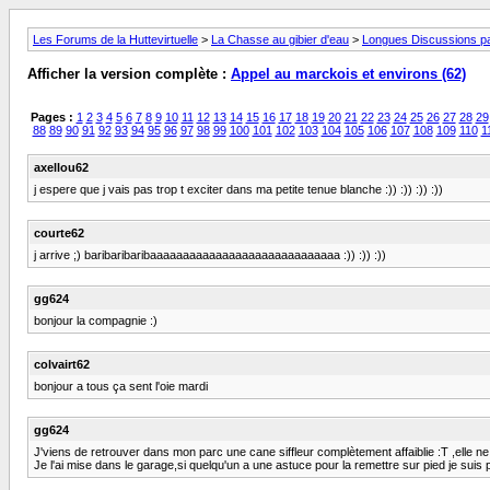
Les Forums de la Huttevirtuelle
>
La Chasse au gibier d'eau
>
Longues Discussions par
Afficher la version complète :
Appel au marckois et environs (62)
Pages :
1
2
3
4
5
6
7
8
9
10
11
12
13
14
15
16
17
18
19
20
21
22
23
24
25
26
27
28
29
88
89
90
91
92
93
94
95
96
97
98
99
100
101
102
103
104
105
106
107
108
109
110
1
axellou62
j espere que j vais pas trop t exciter dans ma petite tenue blanche :)) :)) :)) :))
courte62
j arrive ;) baribaribaribaaaaaaaaaaaaaaaaaaaaaaaaaaaaa :)) :)) :))
gg624
bonjour la compagnie :)
colvairt62
bonjour a tous ça sent l'oie mardi
gg624
J'viens de retrouver dans mon parc une cane siffleur complètement affaiblie :T ,elle n
Je l'ai mise dans le garage,si quelqu'un a une astuce pour la remettre sur pied je suis