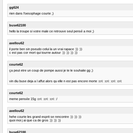
gg624
rien dans l'oesophage courte ;)
buse62100
hello la troupe si votre male ce retrouve seul pensé a moi ;)
axellou62
il porte ben sin pseudo celui la un vrai rapace :)) :))
c est pas cor mort qui tourne autour :)) :)) :)) :))
courte62
ça peut etre un coup de pompe aussi je te le souhaite gg ;)
vin diu buse deja a l affut alors qu elle n est pas encore morte :cri: :cri: :cri: :cri:
courte62
meme pensée 15g :cri: :cri: :cri: :/
axellou62
hehe courte les grand esprit se rencontre :)) :)) :))
quoi moi j ai que ca de gros :)) :)) :))
buse62100