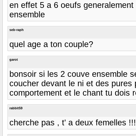
en effet 5 a 6 oeufs generalement
ensemble
seb-raph
quel age a ton couple?
garot
bonsoir si les 2 couve ensemble se
coucher devant le ni et des pures
comportement et le chant tu dois r
rabbit59
cherche pas , t' a deux femelles !!!!