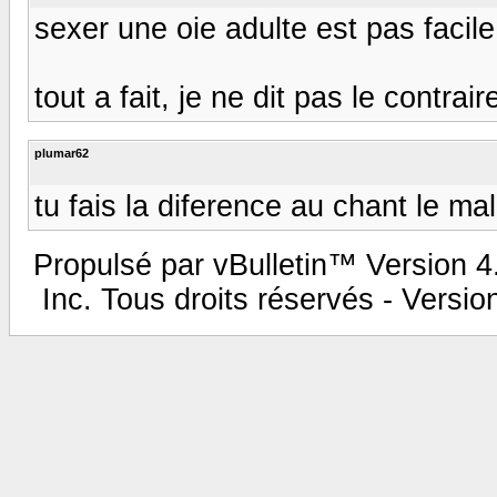
sexer une oie adulte est pas facile
tout a fait, je ne dit pas le contrai
plumar62
tu fais la diference au chant le m
Propulsé par vBulletin™ Version 4.
Inc. Tous droits réservés - Versi