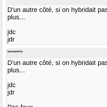
D'un autre côté, si on hybridait pa
plus...
jdc
jdr
lamaubèche
D'un autre côté, si on hybridait pa
plus...
jdc
jdr