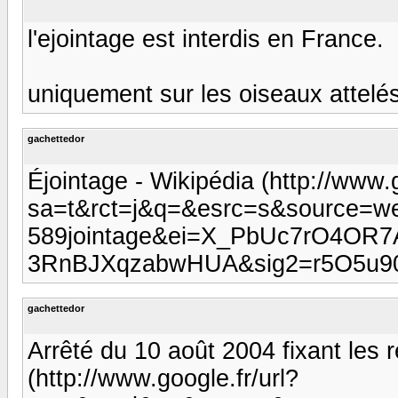
l'ejointage est interdis en France.
uniquement sur les oiseaux attelés 
gachettedor
Éjointage - Wikipédia (http://www.g
sa=t&rct=j&q=&esrc=s&source=
589jointage&ei=X_PbUc7rO4O
3RnBJXqzabwHUA&sig2=r5O5u90
gachettedor
Arrêté du 10 août 2004 fixant les r
(http://www.google.fr/url?