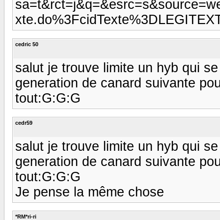
sa=t&rct=j&q=&esrc=s&source=w
xte.do%3FcidTexte%3DLEGITEX
cedric 50
salut je trouve limite un hyb qui se
generation de canard suivante pour
tout:G:G:G
cedr59
salut je trouve limite un hyb qui se
generation de canard suivante pour
tout:G:G:G
Je pense la même chose
*RM*ri-ri