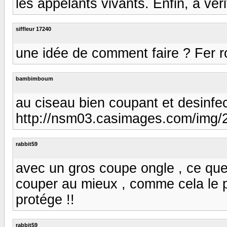
les appelants vivants. Enfin, à vérif
siffleur 17240
une idée de comment faire ? Fer 
bambimboum
au ciseau bien coupant et desinfect
http://nsm03.casimages.com/img
rabbit59
avec un gros coupe ongle , ce que
couper au mieux , comme cela le p
protége !!
rabbit59