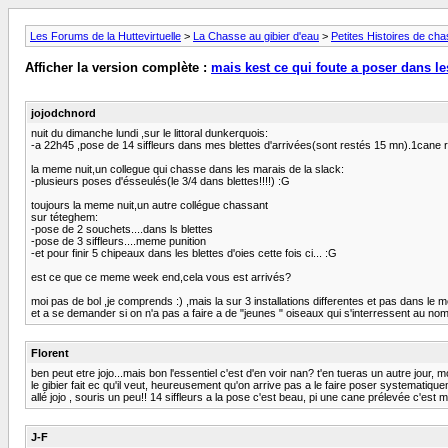
Les Forums de la Huttevirtuelle
>
La Chasse au gibier d'eau
>
Petites Histoires de ch
Afficher la version complète :
mais kest ce qui foute a poser dans les
jojodchnord
nuit du dimanche lundi ,sur le littoral dunkerquois:
-a 22h45 ,pose de 14 siffleurs dans mes blettes d'arrivées(sont restés 15 mn).1cane 
la meme nuit,un collegue qui chasse dans les marais de la slack:
-plusieurs poses d'ésseulés(le 3/4 dans blettes!!!!) :G
toujours la meme nuit,un autre collégue chassant
sur téteghem:
-pose de 2 souchets....dans ls blettes
-pose de 3 siffleurs....meme punition
-et pour finir 5 chipeaux dans les blettes d'oies cette fois ci... :G
est ce que ce meme week end,cela vous est arrivés?
moi pas de bol ,je comprends :) ,mais la sur 3 installations differentes et pas dans le m
et a se demander si on n'a pas a faire a de "jeunes " oiseaux qui s'interressent au no
Florent
ben peut etre jojo...mais bon l'essentiel c'est d'en voir nan? t'en tueras un autre jour, 
le gibier fait ec qu'il veut, heureusement qu'on arrive pas a le faire poser systematiqu
allé jojo , souris un peu!! 14 siffleurs a la pose c'est beau, pi une cane prélevée c'est
J-F