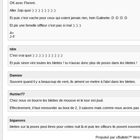
OK avec Florent.
Aller Jojo quoi :) :) :) :) :) :) :) :)
Et puis c'est vache pour ceux qui voient jamais rien, hein Galinette :D :D :D :D
Et pis une femelle siffleur c'est pas si mal :) :) :)
A+
J-F
tdm
C'est vrai quoi :) :) :) :) :) :) :) :) :) :)
Et puis sinon vire toutes les blettes ! tu n'auras donc plus de poses dans les blettes !
Damien
Souvent quand il y a beaucoup de vent, ils aiment se mettre à l'abri dans les blettes.
Huttier77
Chez nous on bourre les blettes de mousse et le tour est joué.
Effectivement, il faut renouveler au bout de 2, 3 saisons mais comme nous avons pas 
biganons
blettes sur la poses peut ètres pour cettes nuit là et puis les sifleurs ils posent souve
Propulsé par vBulletin™ Versi