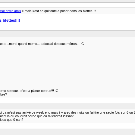
asse entre amis
> mais kest ce qui foute a poser dans les blettes!!!!
 blettes!!!!
reste...merci quand meme... a decalé de deux métres... :G
eme secteur...c'est a planer ce truc!!! :G
mbre?
moi ca m'est pas arrivé ce week end mais il y a eu des nuits ou j'ai tiré une seule fois sur 6 ou 
ement la ou voudrait parce que ca dviendrait lassant!!
 mieux que 0 nan?