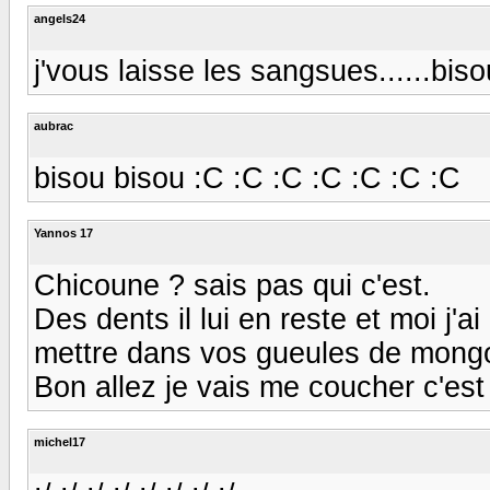
angels24
j'vous laisse les sangsues......b
aubrac
bisou bisou :C :C :C :C :C :C :C
Yannos 17
Chicoune ? sais pas qui c'est.
Des dents il lui en reste et moi j'
mettre dans vos gueules de mongo
Bon allez je vais me coucher c'e
michel17