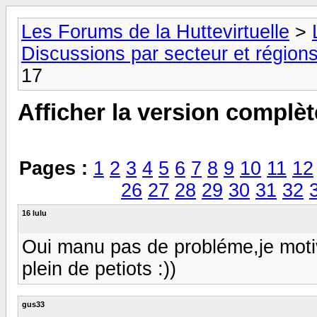
Les Forums de la Huttevirtuelle
>
Discussions par secteur et régions
17
Afficher la version complèt
Pages :
1
2
3
4
5
6
7
8
9
10
11
12
26
27
28
29
30
31
32
16 lulu
Oui manu pas de probléme,je moti
plein de petiots :))
gus33