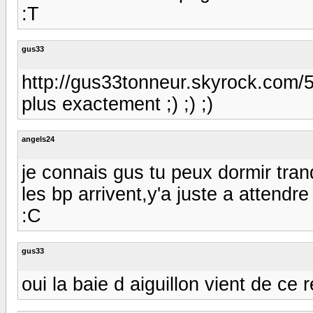
:T
gus33
http://gus33tonneur.skyrock.com/5
plus exactement ;) ;) ;)
angels24
je connais gus tu peux dormir tranqui
les bp arrivent,y'a juste a attendre u
:C
gus33
oui la baie d aiguillon vient de ce re