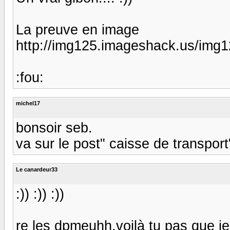
La preuve en image
http://img125.imageshack.us/img
:fou:
michel17
bonsoir seb.
va sur le post" caisse de transpor
Le canardeur33
:)) :)) :))
re les dpmeuhh,voilà tu pas que je