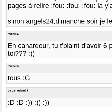
pages à relire :fou: :fou: :fou: là y'a d
sinon angels24,dimanche soir je les
michel17
Eh canardeur, tu t'plaint d'avoir 6 
toi??? :))
michel17
tous :G
Le canardeur33
:D :D :)) :)) :))