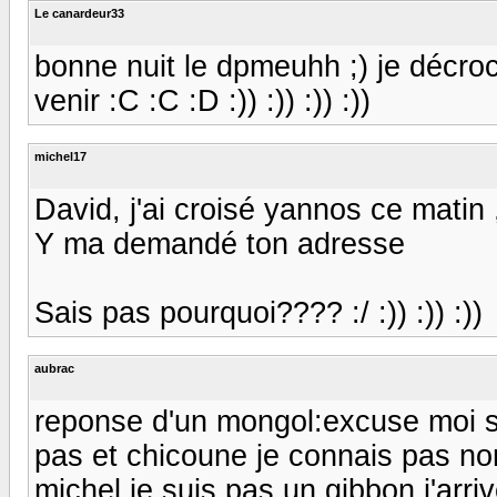
Le canardeur33
bonne nuit le dpmeuhh ;) je décroc
venir :C :C :D :)) :)) :)) :))
michel17
David, j'ai croisé yannos ce matin 
Y ma demandé ton adresse
Sais pas pourquoi???? :/ :)) :)) :))
aubrac
reponse d'un mongol:excuse moi si 
pas et chicoune je connais pas no
michel je suis pas un gibbon j'arri