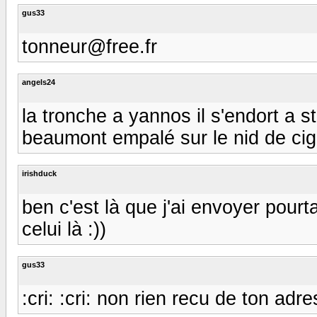
gus33
tonneur@free.fr
angels24
la tronche a yannos il s'endort a st
beaumont empalé sur le nid de cigo
irishduck
ben c'est là que j'ai envoyer pourtan
celui là :))
gus33
:cri: :cri: non rien recu de ton adre