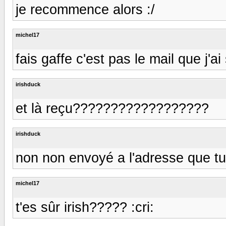
je recommence alors :/
michel17
fais gaffe c'est pas le mail que j'ai
irishduck
et là reçu??????????????????
irishduck
non non envoyé a l'adresse que tu
michel17
t'es sûr irish????? :cri: