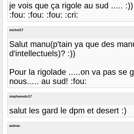
je vois que ça rigole au sud .....
:fou: :fou: :fou: :cri:
michel17
Salut manu(p'tain ya que des manu
d'intellectuels)? :))
Pour la rigolade .....on va pas se g
nous..... au sud! :fou:
stephanedu17
salut les gard le dpm et desert :)
aubrac