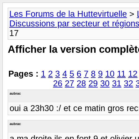
Les Forums de la Huttevirtuelle
>
Discussions par secteur et régions
17
Afficher la version complèt
Pages :
1
2
3
4
5
6
7
8
9
10
11
12
26
27
28
29
30
31
32
aubrac
oui a 23h30 :/ et ce matin gros rec
aubrac
a ma droite ils en font 9 et olivier