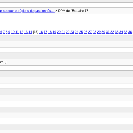
 secteur et régions de passionnés....
> DPM de l'Estuaire 17
6
7
8
9
10
11
12
13
14
[
15
]
16
17
18
19
20
21
22
23
24
25
26
27
28
29
30
31
32
33
34
35
36
re ;)