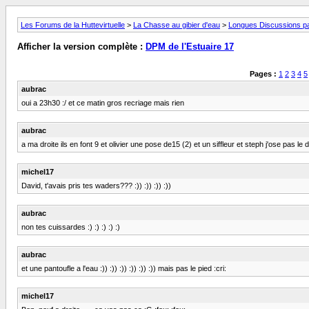
Les Forums de la Huttevirtuelle
>
La Chasse au gibier d'eau
>
Longues Discussions par
Afficher la version complète :
DPM de l'Estuaire 17
Pages :
1
2
3
4
5
aubrac
oui a 23h30 :/ et ce matin gros recriage mais rien
aubrac
a ma droite ils en font 9 et olivier une pose de15 (2) et un siffleur et steph j'ose pas le di
michel17
David, t'avais pris tes waders??? :)) :)) :)) :))
aubrac
non tes cuissardes :) :) :) :) :)
aubrac
et une pantoufle a l'eau :)) :)) :)) :)) :)) :)) mais pas le pied :cri:
michel17