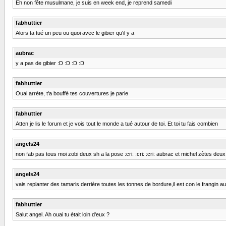
Eh non fête musulmane, je suis en week end, je reprend samedi
fabhuttier
Alors ta tué un peu ou quoi avec le gibier qu'il y a
aubrac
y a pas de gibier :D :D :D :D
fabhuttier
Ouai arréte, t'a bouffé tes couvertures je parie
fabhuttier
Atten je lis le forum et je vois tout le monde a tué autour de toi. Et toi tu fais combien
angels24
non fab pas tous moi zobi deux sh a la pose :cri: :cri: :cri: aubrac et michel zètes deux
angels24
vais replanter des tamaris derrière toutes les tonnes de bordure,il est con le frangin auss
fabhuttier
Salut angel. Ah ouai tu était loin d'eux ?