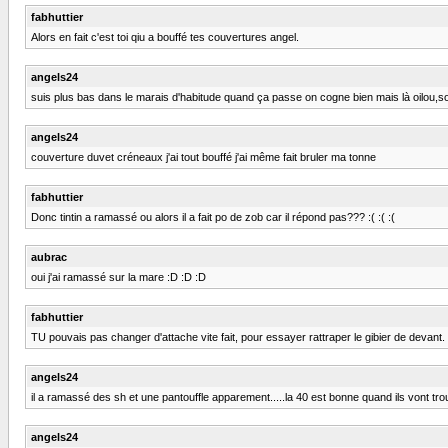
fabhuttier
Alors en fait c'est toi qiu a bouffé tes couvertures angel.
angels24
suis plus bas dans le marais d'habitude quand ça passe on cogne bien mais là oilou,
angels24
couverture duvet créneaux j'ai tout bouffé j'ai même fait bruler ma tonne
fabhuttier
Donc tintin a ramassé ou alors il a fait po de zob car il répond pas??? :( :( :(
aubrac
oui j'ai ramassé sur la mare :D :D :D
fabhuttier
TU pouvais pas changer d'attache vite fait, pour essayer rattraper le gibier de devant.
angels24
il a ramassé des sh et une pantouffle apparement.....la 40 est bonne quand ils vont trouv
angels24