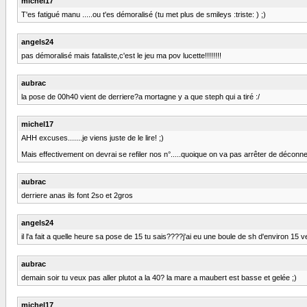
michel17
T'es fatigué manu .....ou t'es démoralisé (tu met plus de smileys :triste: ) ;)
angels24
pas démoralisé mais fataliste,c'est le jeu ma pov lucette!!!!!!!!
aubrac
la pose de 00h40 vient de derriere?a mortagne y a que steph qui a tiré :/
michel17
AHH excuses.......je viens juste de le lire! ;)
Mais effectivement on devrai se refiler nos n°.....quoique on va pas arrêter de déconner a
aubrac
derriere anas ils font 2so et 2gros
angels24
il l'a fait a quelle heure sa pose de 15 tu sais????j'ai eu une boule de sh d'environ 15 v
aubrac
demain soir tu veux pas aller plutot a la 40? la mare a maubert est basse et gelée ;)
michel17