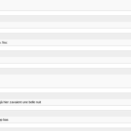
 :fou:
à hier zavaient une belle nuit
rop bas