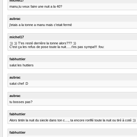
michel17
manu,tu veux faire une nuit a la 40?
aubrac
j'etais a la tonne a manu mais c'etait fermé
michel17
:)) :)) T'es resté derrière la tonne alors??? :))
C'est ça les refus de pose toute la nuit......t'es pas sympa!!! :fou:
fabhuttier
salut les huttiers
aubrac
salut chef :D
aubrac
tu bosses pas?
fabhuttier
Alors tintin la nuit du siecle dans ton c...., ta encore ronflé toute la nuit ou tiré à coté :)) :))
fabhuttier