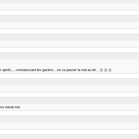
prés.....connaisssant les gaziers....on va passer la nuit au tel... :)) :)) :))
ers minuit moi