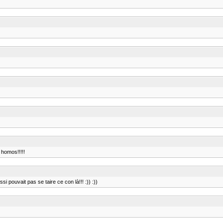
 homos!!!!!
i pouvait pas se taire ce con là!!! :)) :))