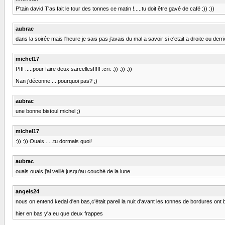
P'tain david T'as fait le tour des tonnes ce matin !.....tu doit être gavé de café :)) :))
aubrac
dans la soirée mais l'heure je sais pas j'avais du mal a savoir si c'etait a droite ou derrier
michel17
Pfff .....pour faire deux sarcelles!!!!! :cri: :)) :)) :))
Nan j'déconne ....pourquoi pas? ;)
aubrac
une bonne bistoul michel ;)
michel17
:)) :)) Ouais .....tu dormais quoi!
aubrac
ouais ouais j'ai veillé jusqu'au couché de la lune
angels24
nous on entend kedal d'en bas,c'était pareil la nuit d'avant les tonnes de bordures ont bien
hier en bas y'a eu que deux frappes