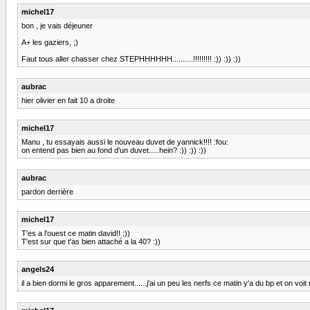
michel17
bon , je vais déjeuner
A+ les gaziers, ;)
Faut tous aller chasser chez STEPHHHHHH..........!!!!!!!!! :)) :)) :))
aubrac
hier olivier en fait 10 a droite
michel17
Manu , tu essayais aussi le nouveau duvet de yannick!!!! :fou:
on entend pas bien au fond d'un duvet.....hein? :)) :)) :))
aubrac
pardon derrière
michel17
T'es a l'ouest ce matin david!! :))
T'est sur que t'as bien attaché a la 40? :))
angels24
il a bien dormi le gros apparement......j'ai un peu les nerfs ce matin y'a du bp et on v