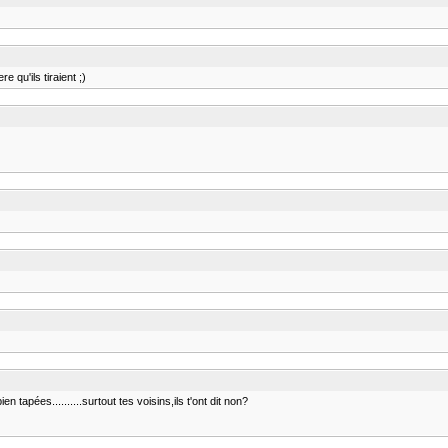
e qu'ils tiraient ;)
 tapées..........surtout tes voisins,ils t'ont dit non?