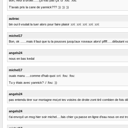
Bon, neuf a droite.......ça vas pas ça :G :fou: :fou:
T'avais pris la cane de yannick??? :)) :)) :))
aubrac
bin oui il voulait la tuer alors pour faire plaisir :cri: :cri: :cri: :cri: :cri:
michel17
Bon, ok .......mais il faut que tu la pousses jusqu'aux roseaux alors! pffff......débutant va
angels24
nous en bas kedal
michel17
ouais manu .....comme d'hab quoi :cri: :fou: :fou:
Tu y étais avec yannick? :/ :fou: :))
angels24
pas entendu tirer sur mortagne moi,et tes voisins de droite zont tiré combien de fois déj
angels24
t'ai envoyé un msg hier soir michel.....fais chier ça passe en ligne d'eau nous on est t